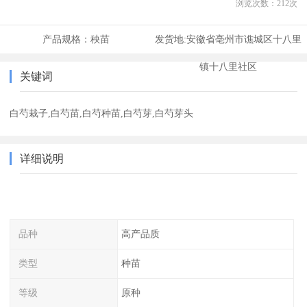
浏览次数：
212
次
产品规格：
秧苗
发货地:
安徽省亳州市谯城区十八里
镇十八里社区
关键词
白芍栽子,白芍苗,白芍种苗,白芍芽,白芍芽头
详细说明
品种
高产品质
类型
种苗
等级
原种