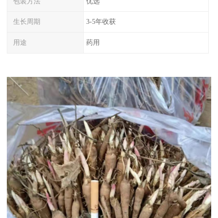
包装方法
优选
生长周期
3-5年收获
用途
药用