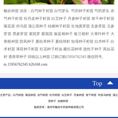
畅农种苗 供应：白芍种子籽苗 白芍芽头 芍药种子籽苗 芍药芽头 赤
芍种子籽苗 牡丹皮种子籽苗 白芷种子 丹参种子籽苗 射干种子籽苗
菊花苗 何乌苗 蒲公英种子 桔梗种子籽苗 生地黄芽苗 玄参芽苗 元参
芽苗 黑参芽苗 紫苑芽 紫菀苗 板蓝根种子 板兰根籽 大青叶种子 大
青根种苗 防风种子 夏枯草种子 夏枯球籽 知母种子籽苗 白术种子 白
术籽苗 薄荷种子籽苗 红花种子籽油 藏红花种球 急性子种子 凤仙花
籽 透骨草种子 回收以上种苗 订购订购15956762345 微信同号。
m.15956762345.b2b168.com
Top
主营产品：白芍种苗 菊花种苗 赤芍种苗 牡丹种苗 白芷种子 丹参种苗 射干种苗 何首乌种苗 蒲公
英种子 桔梗种苗
版权所有：亳州市畅农中药材种植有限公司