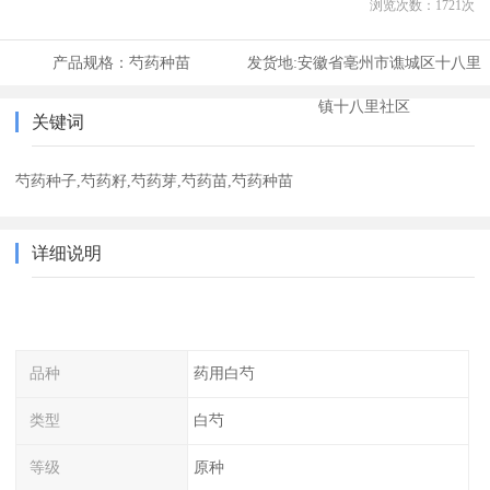
浏览次数：
1721
次
产品规格：
芍药种苗
发货地:
安徽省亳州市谯城区十八里
镇十八里社区
关键词
芍药种子,芍药籽,芍药芽,芍药苗,芍药种苗
详细说明
品种
药用白芍
类型
白芍
等级
原种