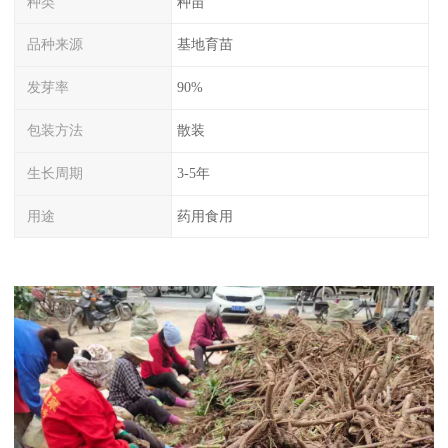
种类
种苗
品种来源
基地育苗
发芽率
90%
包装方法
散装
生长周期
3-5年
用途
药用食用