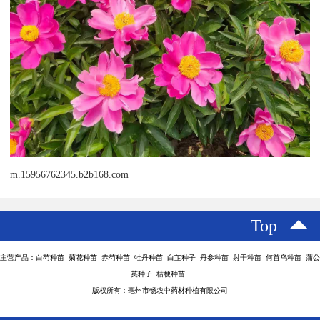
m.15956762345.b2b168.com
Top
主营产品：白芍种苗 菊花种苗 赤芍种苗 牡丹种苗 白芷种子 丹参种苗 射干种苗 何首乌种苗 蒲公
英种子 桔梗种苗
版权所有：亳州市畅农中药材种植有限公司