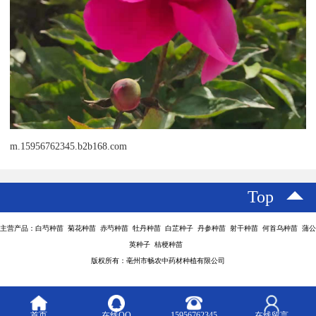
m.15956762345.b2b168.com
Top
主营产品：白芍种苗 菊花种苗 赤芍种苗 牡丹种苗 白芷种子 丹参种苗 射干种苗 何首乌种苗 蒲公
英种子 桔梗种苗
版权所有：亳州市畅农中药材种植有限公司
首页
在线QQ
15956762345
在线留言