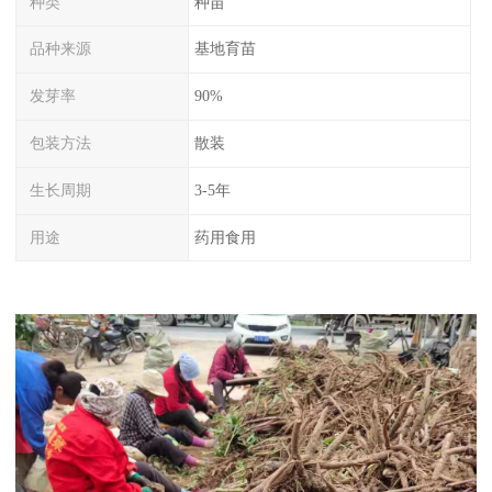
种类
种苗
品种来源
基地育苗
发芽率
90%
包装方法
散装
生长周期
3-5年
用途
药用食用