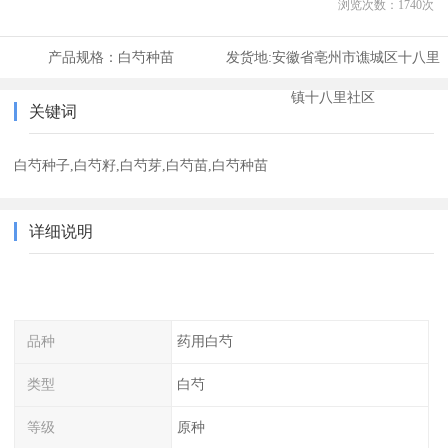
浏览次数：
1740
次
产品规格：
白芍种苗
发货地:
安徽省亳州市谯城区十八里
镇十八里社区
关键词
白芍种子,白芍籽,白芍芽,白芍苗,白芍种苗
详细说明
品种
药用白芍
类型
白芍
等级
原种