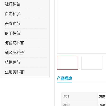
牡丹种苗
白芷种子
丹参种苗
射干种苗
何首乌种苗
蒲公英种子
桔梗种苗
生地黄种苗
产品描述
玄参种苗
紫苑种苗
品种
药用
板蓝根种子
等级
原种