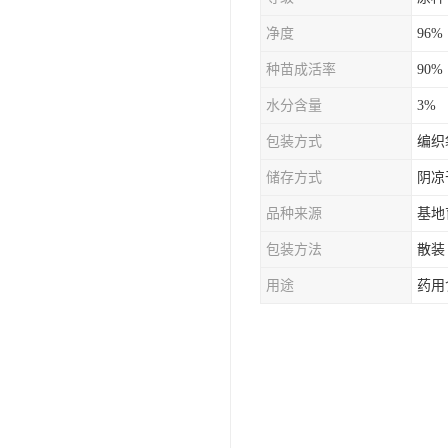
防风种苗
净度
96%
夏枯草种子
种苗成活率
90%
知母种苗
水分含量
3%
包装方式
编织
白术种苗
储存方式
阴凉
薄荷种苗
品种来源
基地
佩兰种苗
包装方法
散装
用途
药用