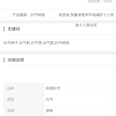
浏览次数：
1001
次
产品规格：
白芍种苗
发货地:
安徽省亳州市谯城区十八里
镇十八里社区
关键词
白芍种子,白芍籽,白芍芽,白芍苗,白芍种苗
详细说明
品种
药用白芍
类型
白芍
等级
原种