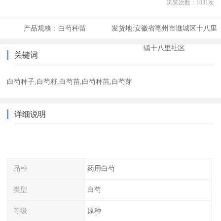
浏览次数：
1031
次
产品规格：
白芍种苗
发货地:
安徽省亳州市谯城区十八里
镇十八里社区
关键词
白芍种子,白芍籽,白芍苗,白芍种苗,白芍芽
详细说明
品种
药用白芍
类型
白芍
等级
原种