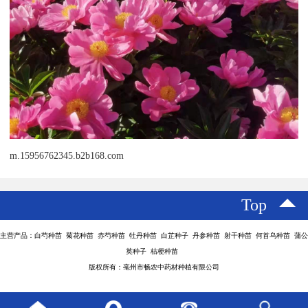
m.15956762345.b2b168.com
Top
主营产品：白芍种苗 菊花种苗 赤芍种苗 牡丹种苗 白芷种子 丹参种苗 射干种苗 何首乌种苗 蒲公
英种子 桔梗种苗
版权所有：亳州市畅农中药材种植有限公司