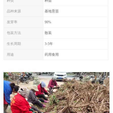
种类
种苗
品种来源
基地育苗
发芽率
90%
包装方法
散装
生长周期
3-5年
用途
药用食用