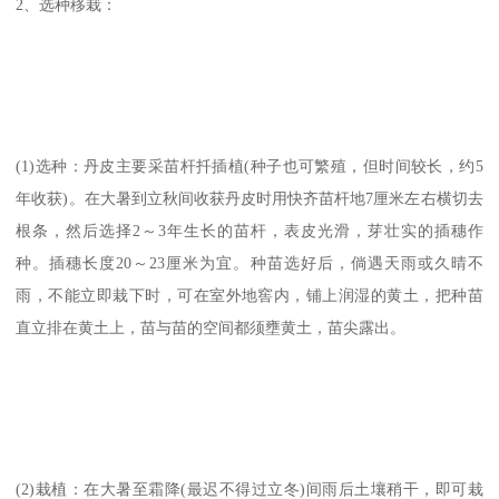
2、选种移栽：
(1)选种：丹皮主要采苗杆扦插植(种子也可繁殖，但时间较长，约5
年收获)。在大暑到立秋间收获丹皮时用快齐苗杆地7厘米左右横切去
根条，然后选择2～3年生长的苗杆，表皮光滑，芽壮实的插穗作
种。插穗长度20～23厘米为宜。种苗选好后，倘遇天雨或久晴不
雨，不能立即栽下时，可在室外地窖内，铺上润湿的黄土，把种苗
直立排在黄土上，苗与苗的空间都须壅黄土，苗尖露出。
(2)栽植：在大暑至霜降(最迟不得过立冬)间雨后土壤稍干，即可栽