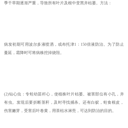
季干旱期逐渐严重，导致所有叶片及根中变黑并枯萎。方法：
病发初期可用波尔多液喷洒，或布托津1：150倍液防治。为了防止
蔓延，霜降时可将病株挖掉烧毁。
(2)钻心虫：专蛀幼苗杆心，使植株叶片枯萎。被害部位有小孔，并
有虫。发现后要折断茎秆，及时寻找捕杀。还有白蚁，蛀食根皮，
伤害嫩芽，受害后叶卷黄，用茶枯水淋蔸，可达到防治的目的。