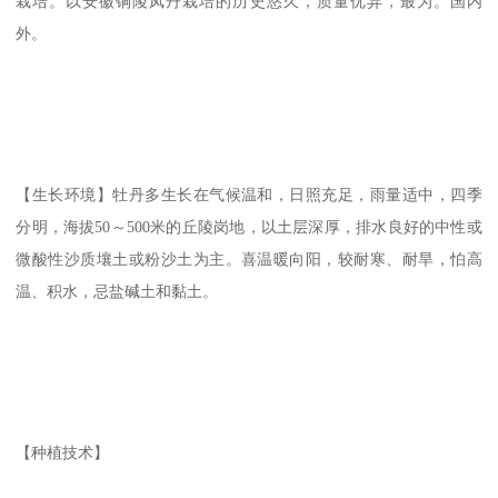
栽培。以安徽铜陵凤丹栽培的历史悠久，质量优异，最为。国内
外。
【生长环境】牡丹多生长在气候温和，日照充足，雨量适中，四季
分明，海拔50～500米的丘陵岗地，以土层深厚，排水良好的中性或
微酸性沙质壤土或粉沙土为主。喜温暖向阳，较耐寒、耐旱，怕高
温、积水，忌盐碱土和黏土。
【种植技术】