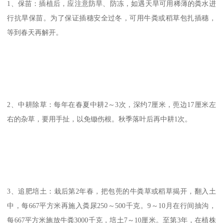
1、保苗：插植后，应注意防旱、防冻，如遇天旱可用稀薄的粪水进
行抗旱保苗。为了保证插穗安全过冬，可用牛粪或稻草包扎插穗，
等到春天再解开。
2、中耕除草：每年在春夏中耕2～3次，深约7厘米，蔸边17厘米左
右的杂草，要用手扯，以免锄伤根。秋季落叶后再中耕1次。
3、追肥培土：栽后第2年春，把包蔸的牛粪草或稻草揭开，翻入土
中，每667平方米再施入粪尿250～500千克。9～10月在行间抽沟，
每667平方米施放牛粪3000千克，培土7～10厘米。至第3年，在植株