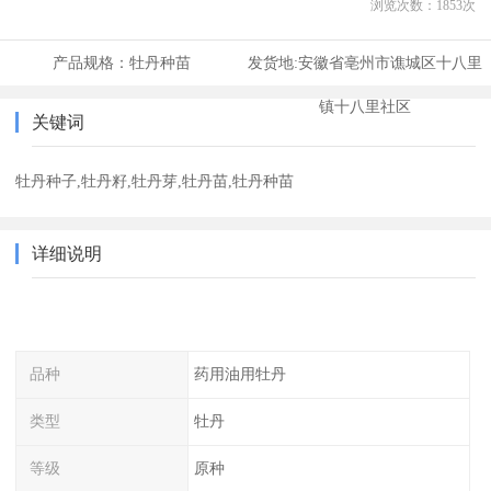
浏览次数：
1853
次
产品规格：
牡丹种苗
发货地:
安徽省亳州市谯城区十八里
镇十八里社区
关键词
牡丹种子,牡丹籽,牡丹芽,牡丹苗,牡丹种苗
详细说明
品种
药用油用牡丹
类型
牡丹
等级
原种