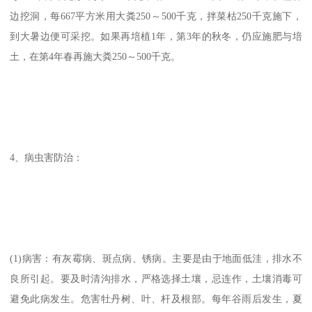
边挖洞，每667平方米用大粪250～500千克，拌菜枯250千克施下，
到大暑边便可采挖。如果再培植1年，第3年的秋冬，仍应施肥与培
土，在第4年春再施大粪250～500千克。
4、病虫害防治：
(1)病害：有灰霉病、斑点病、锈病。主要是由于地面低洼，排水不
良所引起。要及时清沟排水，严格选择土壤，忌连作，土壤消毒可
避免此病发生。危害牡丹树、叶、杆及根部。每年谷雨后发生，夏