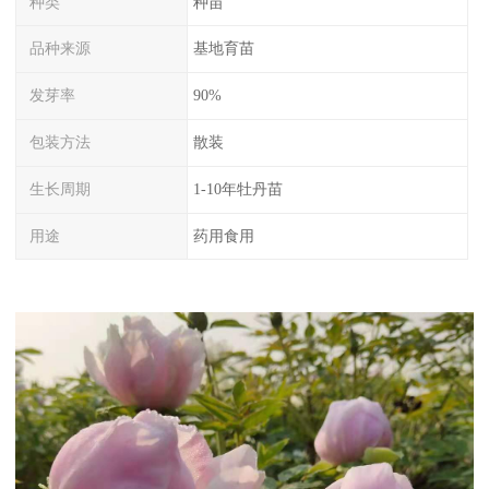
种类
种苗
品种来源
基地育苗
发芽率
90%
包装方法
散装
生长周期
1-10年牡丹苗
用途
药用食用