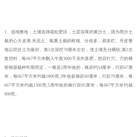
1、选地整地：土壤选择疏松肥沃，土层深厚的黄沙土，因为黑沙土
栽的心大皮薄;夹泥土、黏重土栽的根细、分枝多，易发烂。丹皮整
地以挖伏土为最好。第1次深挖70厘米左右，使土壤充分晒枯;第2次
复挖时，每667平方米翻入牛粪3000千克作基肥，然后打穴。穴的稀
密根据栽种年限而定，一般是2周年收的，株距约54厘米，行距67厘
米，每667平方米约栽1800蔸;3年收获株距60厘米，行距70厘米，每
667平方米约栽1500蔸;5周年收的株行距85厘米，每667平方米约栽
900蔸。