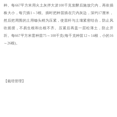
种。每667平方米用火土灰拌大淤100千克发酵后施放穴内，再依插
株大小，每穴插1～3根。插时把种苗插在穴内灰边，深约17厘米，
然后把周围的土用锄头稍为压紧，使苗杆与土壤紧密结合，防止风
吹摇摆，不易生根和出根不齐。压紧后再盖一层松薄土，防止开
圻。每667平方米需种苗75～100千克(每千克种苗12～14根，小的16
～26根)。
【栽培管理】