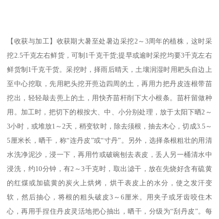
【收获与加工】收获期大暑至处暑边采挖2～3周年的植株，这时采
挖2.5千克左右鲜货，可制1千克干货;提早或逾时采挖均要3千克左右
鲜货制1千克干货。采挖时，择雨后晴天，土壤润湿时用耙头自边上
至中心挖取，先用耙头挖开蔸边四周的土，再用力把丹皮连根带苗
挖出，轻轻敲去蔸上的土，用快齐苗杆削下大小根条。苗杆留做种
用。加工时，把切下的根按大、中、小分别处理，放于太阳下晒2～
3小时，或堆放1～2天，稍变软时，除去须根，抽去木心，切成3.5～
5厘米长，晒干，称“连丹皮”或“寸丹”。另外，选择条根粗壮的用清
水洗净泥沙，浸一下，再用竹或破碗刨去表皮，丢人另一桶清水中
浸洗，约10分钟，有2～3千克时，取出滤干，放在先烧好含有硫黄
的红煤或加硫黄的炭火上烘烤，烘干表皮上的水分，使之发汗变
软，然后抽心，将根的粗头破皮3～6厘米。用夹子或牙齿咬住木
心，再用手捏住丹皮灵活地把心抽出，晒干，分级为“刮丹皮”。每