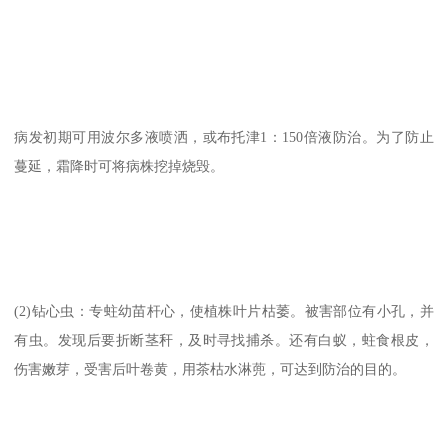
病发初期可用波尔多液喷洒，或布托津1：150倍液防治。为了防止
蔓延，霜降时可将病株挖掉烧毁。
(2)钻心虫：专蛀幼苗杆心，使植株叶片枯萎。被害部位有小孔，并
有虫。发现后要折断茎秆，及时寻找捕杀。还有白蚁，蛀食根皮，
伤害嫩芽，受害后叶卷黄，用茶枯水淋蔸，可达到防治的目的。