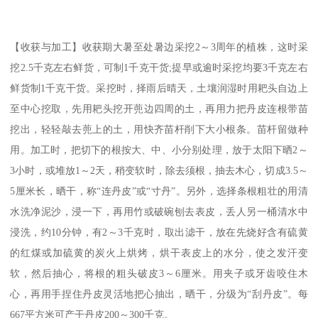
【收获与加工】收获期大暑至处暑边采挖2～3周年的植株，这时采
挖2.5千克左右鲜货，可制1千克干货;提早或逾时采挖均要3千克左右
鲜货制1千克干货。采挖时，择雨后晴天，土壤润湿时用耙头自边上
至中心挖取，先用耙头挖开蔸边四周的土，再用力把丹皮连根带苗
挖出，轻轻敲去蔸上的土，用快齐苗杆削下大小根条。苗杆留做种
用。加工时，把切下的根按大、中、小分别处理，放于太阳下晒2～
3小时，或堆放1～2天，稍变软时，除去须根，抽去木心，切成3.5～
5厘米长，晒干，称“连丹皮”或“寸丹”。另外，选择条根粗壮的用清
水洗净泥沙，浸一下，再用竹或破碗刨去表皮，丢人另一桶清水中
浸洗，约10分钟，有2～3千克时，取出滤干，放在先烧好含有硫黄
的红煤或加硫黄的炭火上烘烤，烘干表皮上的水分，使之发汗变
软，然后抽心，将根的粗头破皮3～6厘米。用夹子或牙齿咬住木
心，再用手捏住丹皮灵活地把心抽出，晒干，分级为“刮丹皮”。每
667平方米可产干丹皮200～300千克。