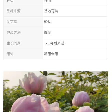
种类
种苗
品种来源
基地育苗
发芽率
90%
包装方法
散装
生长周期
1-10年牡丹苗
用途
药用食用