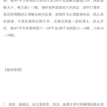
种。每667平方米用火土灰拌大淤100千克发酵后施放穴内，再依插
株大小，每穴插1～3根。插时把种苗插在穴内灰边，深约17厘米，
然后把周围的土用锄头稍为压紧，使苗杆与土壤紧密结合，防止风
吹摇摆，不易生根和出根不齐。压紧后再盖一层松薄土，防止开
圻。每667平方米需种苗75～100千克(每千克种苗12～14根，小的16
～26根)。
【栽培管理】
1、保苗：插植后，应注意防旱、防冻，如遇天旱可用稀薄的粪水进