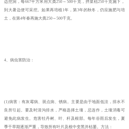
边挖洞，每667平方米用大粪250～500千克，拌菜枯250千克施下，
到大暑边便可采挖。如果再培植1年，第3年的秋冬，仍应施肥与培
土，在第4年春再施大粪250～500千克。
4、病虫害防治：
(1)病害：有灰霉病、斑点病、锈病。主要是由于地面低洼，排水不
良所引起。要及时清沟排水，严格选择土壤，忌连作，土壤消毒可
避免此病发生。危害牡丹树、叶、杆及根部。每年谷雨后发生，夏
季干旱期逐渐严重，导致所有叶片及根中变黑并枯萎。方法：