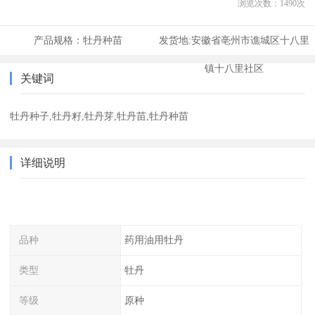
浏览次数：
1490
次
产品规格：
牡丹种苗
发货地:
安徽省亳州市谯城区十八里
镇十八里社区
关键词
牡丹种子,牡丹籽,牡丹芽,牡丹苗,牡丹种苗
详细说明
品种
药用油用牡丹
类型
牡丹
等级
原种