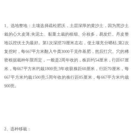
1、选地整地：土壤选择疏松肥沃，土层深厚的黄沙土，因为黑沙土
栽的心大皮薄;夹泥土、黏重土栽的根细、分枝多，易发烂。丹皮整
地以挖伏土为最好。第1次深挖70厘米左右，使土壤充分晒枯;第2次
复挖时，每667平方米翻入牛粪3000千克作基肥，然后打穴。穴的稀
密根据栽种年限而定，一般是2周年收的，株距约54厘米，行距67厘
米，每667平方米约栽1800蔸;3年收获株距60厘米，行距70厘米，每
667平方米约栽1500蔸;5周年收的株行距85厘米，每667平方米约栽
900蔸。
2、选种移栽：