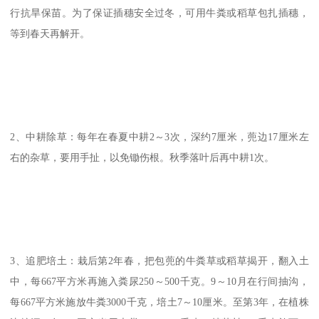
行抗旱保苗。为了保证插穗安全过冬，可用牛粪或稻草包扎插穗，
等到春天再解开。
2、中耕除草：每年在春夏中耕2～3次，深约7厘米，蔸边17厘米左
右的杂草，要用手扯，以免锄伤根。秋季落叶后再中耕1次。
3、追肥培土：栽后第2年春，把包蔸的牛粪草或稻草揭开，翻入土
中，每667平方米再施入粪尿250～500千克。9～10月在行间抽沟，
每667平方米施放牛粪3000千克，培土7～10厘米。至第3年，在植株