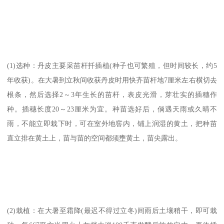
(1)选种：丹皮主要采苗杆扦插植(种子也可繁殖，但时间较长，约5
年收获)。在大暑到立秋间收获丹皮时用快齐苗杆地7厘米左右横切去
根条，然后选择2～3年生长的苗杆，表皮光滑，芽壮实的插穗作
种。插穗长度20～23厘米为宜。种苗选好后，倘遇天雨或久晴不
雨，不能立即栽下时，可在室外地窖内，铺上润湿的黄土，把种苗
直立排在黄土上，苗与苗的空间都须壅黄土，苗尖露出。
(2)栽植：在大暑至霜降(最迟不得过立冬)间雨后土壤稍干，即可栽