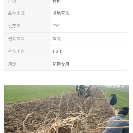
种类
种苗
品种来源
基地育苗
发芽率
90%
包装方法
散装
生长周期
1-2年
用途
药用食用