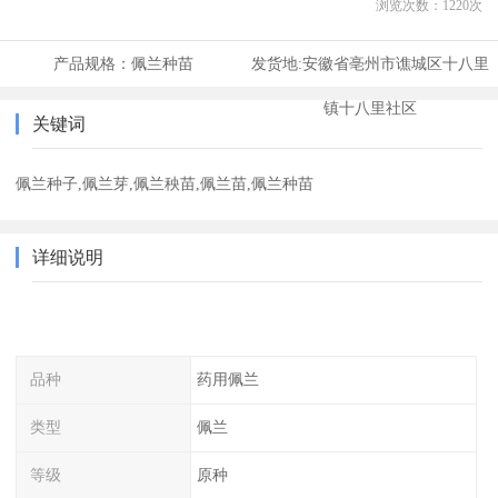
浏览次数：
1220
次
产品规格：
佩兰种苗
发货地:
安徽省亳州市谯城区十八里
镇十八里社区
关键词
佩兰种子,佩兰芽,佩兰秧苗,佩兰苗,佩兰种苗
详细说明
品种
药用佩兰
类型
佩兰
等级
原种