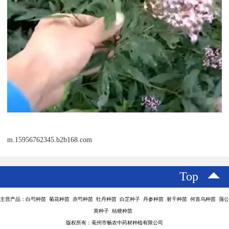
m.15956762345.b2b168.com
Top
主营产品：白芍种苗 菊花种苗 赤芍种苗 牡丹种苗 白芷种子 丹参种苗 射干种苗 何首乌种苗 蒲公
英种子 桔梗种苗
版权所有：亳州市畅农中药材种植有限公司