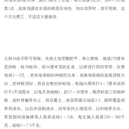
查1次，如发现露在水面的根茎呈绿色、泡出幼芽时，就可窖根。这
个方法费工，不适宜大量栽培。
立秋10余天即可窖根。先将土地犁翻耙平，将土整细，做成270厘米
宽的畦，畦与畦间，留34厘米宽的走道，以便进行田间管理。在整
地前2～3天.，把本地保根的种根挖出来，按换地保根的选根浸根方
法，把种根浸好，然后在整好的畦地，每隔26厘米打4～7厘米深的
行子(不浇粪水，以免天热烧根)，距17～20厘米，顺序斜放三四根种
根，放时青嫩芽向上，然后覆土，使苗芽露出地面1/3，随即覆盖稻
草和浇水。以后并须勤浇水，经常保持土壤湿润，以利根芽生长。
育苗期间须施稀薄人粪尿或铵2～3次。每次施入粪尿250～300千
克，或铵5～7.5千克。