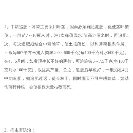
1、中耕追肥：薄荷主要采用叶茎，因而必须施足氮肥，促使茎叶繁
茂，一般苗7～10厘米时，淋1次稀薄粪水;苗高17厘米时，再追肥1
次。每次追肥须结合中耕除草，使土壤疏松，以利薄荷根系伸展。
～般每667平方米施入粪尿400～600千克(每100千克对水600千克)。
在4、5月间，如发现生长不好的薄荷，可追施铵5～7.5千克(每100千
克对水100千克)，以提高产量。总之，追肥愈早愈好，一般须在4月
中旬追肥，如追肥过迟，徒长枝干。同时雨天不可中耕除草，如踏
伤薄荷种根，会使植株大量枯萎而死。
2、病虫害防治：