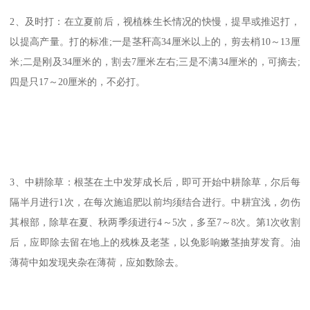
2、及时打：在立夏前后，视植株生长情况的快慢，提早或推迟打，
以提高产量。打的标准;一是茎秆高34厘米以上的，剪去梢10～13厘
米;二是刚及34厘米的，割去7厘米左右;三是不满34厘米的，可摘去;
四是只17～20厘米的，不必打。
3、中耕除草：根茎在土中发芽成长后，即可开始中耕除草，尔后每
隔半月进行1次，在每次施追肥以前均须结合进行。中耕宜浅，勿伤
其根部，除草在夏、秋两季须进行4～5次，多至7～8次。第1次收割
后，应即除去留在地上的残株及老茎，以免影响嫩茎抽芽发育。油
薄荷中如发现夹杂在薄荷，应如数除去。