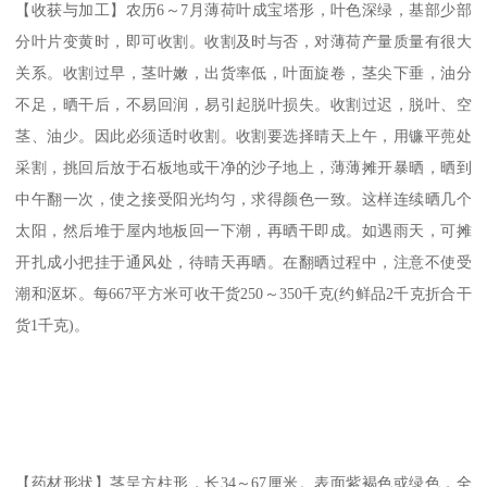
【收获与加工】农历6～7月薄荷叶成宝塔形，叶色深绿，基部少部
分叶片变黄时，即可收割。收割及时与否，对薄荷产量质量有很大
关系。收割过早，茎叶嫩，出货率低，叶面旋卷，茎尖下垂，油分
不足，晒干后，不易回润，易引起脱叶损失。收割过迟，脱叶、空
茎、油少。因此必须适时收割。收割要选择晴天上午，用镰平蔸处
采割，挑回后放于石板地或干净的沙子地上，薄薄摊开暴晒，晒到
中午翻一次，使之接受阳光均匀，求得颜色一致。这样连续晒几个
太阳，然后堆于屋内地板回一下潮，再晒干即成。如遇雨天，可摊
开扎成小把挂于通风处，待晴天再晒。在翻晒过程中，注意不使受
潮和沤坏。每667平方米可收干货250～350千克(约鲜品2千克折合干
货1千克)。
【药材形状】茎呈方柱形，长34～67厘米。表面紫褐色或绿色，全