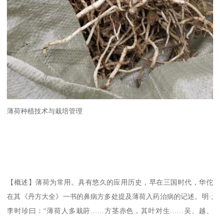
薄荷种植技术与栽培管理
【概述】薄荷为常用。具有悠久的应用历史，早在三国时代，华佗
在其《丹方大全》一书的鼻病方多处提及薄荷入药治病的记述。明·;
李时珍曰：“薄荷人多栽莳……方茎赤色，其叶对生……吴、越、