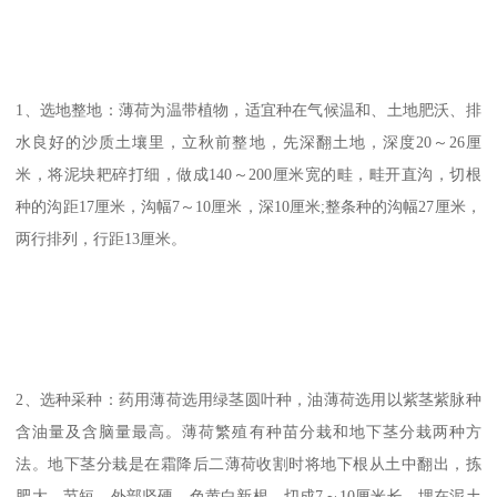
1、选地整地：薄荷为温带植物，适宜种在气候温和、土地肥沃、排
水良好的沙质土壤里，立秋前整地，先深翻土地，深度20～26厘
米，将泥块耙碎打细，做成140～200厘米宽的畦，畦开直沟，切根
种的沟距17厘米，沟幅7～10厘米，深10厘米;整条种的沟幅27厘米，
两行排列，行距13厘米。
2、选种采种：药用薄荷选用绿茎圆叶种，油薄荷选用以紫茎紫脉种
含油量及含脑量最高。薄荷繁殖有种苗分栽和地下茎分栽两种方
法。地下茎分栽是在霜降后二薄荷收割时将地下根从土中翻出，拣
肥大、节短、外部坚硬、色黄白新根，切成7～10厘米长，埋在泥土