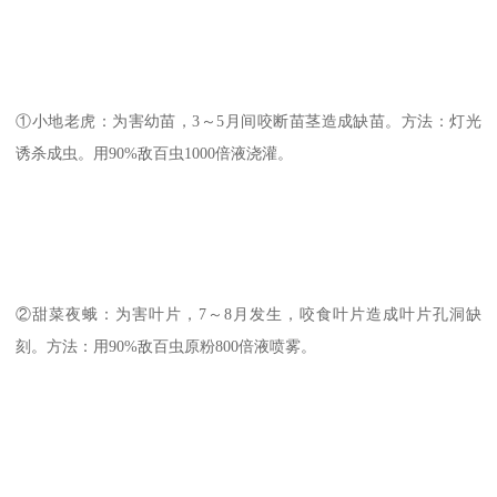
①小地老虎：为害幼苗，3～5月间咬断苗茎造成缺苗。方法：灯光
诱杀成虫。用90%敌百虫1000倍液浇灌。
②甜菜夜蛾：为害叶片，7～8月发生，咬食叶片造成叶片孔洞缺
刻。方法：用90%敌百虫原粉800倍液喷雾。