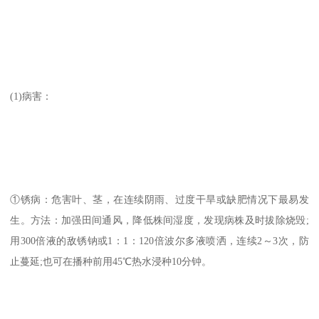
(1)病害：
①锈病：危害叶、茎，在连续阴雨、过度干旱或缺肥情况下最易发
生。方法：加强田间通风，降低株间湿度，发现病株及时拔除烧毁;
用300倍液的敌锈钠或1：1：120倍波尔多液喷洒，连续2～3次，防
止蔓延;也可在播种前用45℃热水浸种10分钟。