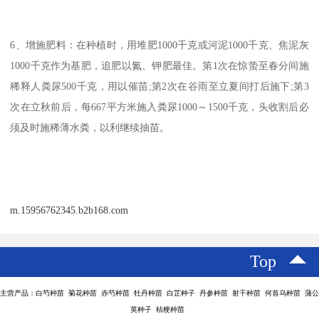
6、增施肥料：在种植时，用堆肥1000千克或河泥1000千克、焦泥灰
1000千克作为基肥，追肥以氮、钾肥最佳。第1次在惊蛰至春分间施
稀释人粪尿500千克，用以催苗;第2次在谷雨至立夏间打后施下;第3
次在立秋前后，每667平方米施入粪尿1000～1500千克，头收割后必
须及时施稀薄水粪，以利继续抽苗。
m.15956762345.b2b168.com
Top
主营产品：白芍种苗 菊花种苗 赤芍种苗 牡丹种苗 白芷种子 丹参种苗 射干种苗 何首乌种苗 蒲公
英种子 桔梗种苗