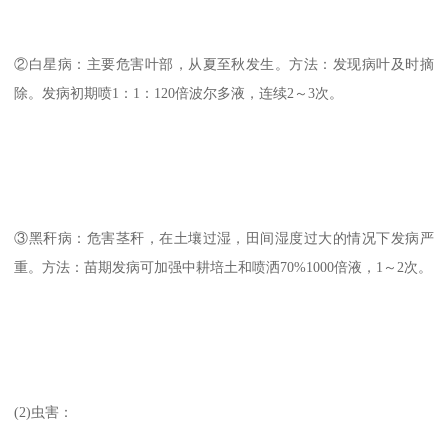
②白星病：主要危害叶部，从夏至秋发生。方法：发现病叶及时摘
除。发病初期喷1：1：120倍波尔多液，连续2～3次。
③黑秆病：危害茎秆，在土壤过湿，田间湿度过大的情况下发病严
重。方法：苗期发病可加强中耕培土和喷洒70%1000倍液，1～2次。
(2)虫害：