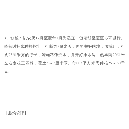
3、移植：以农历12月至翌年1月为适宜，但清明至夏至亦可进行。
移栽时把窖种根挖出，打断约7厘米长，再将整好的地，做成畦，打
成23厘米宽的行子，浇施稀薄粪水，并开好排水沟，然再隔20厘米
左右定植三四株，覆土4～7厘米厚。每667平方米需种根25～30千
克。
【栽培管理】