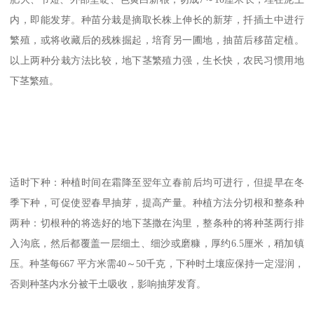
内，即能发芽。种苗分栽是摘取长株上伸长的新芽，扦插土中进行
繁殖，或将收藏后的残株掘起，培育另一圃地，抽苗后移苗定植。
以上两种分栽方法比较，地下茎繁殖力强，生长快，农民习惯用地
下茎繁殖。
适时下种：种植时间在霜降至翌年立春前后均可进行，但提早在冬
季下种，可促使翌春早抽芽，提高产量。种植方法分切根和整条种
两种：切根种的将选好的地下茎撒在沟里，整条种的将种茎两行排
入沟底，然后都覆盖一层细土、细沙或磨糠，厚约6.5厘米，稍加镇
压。种茎每667 平方米需40～50千克，下种时土壤应保持一定湿润，
否则种茎内水分被干土吸收，影响抽芽发育。