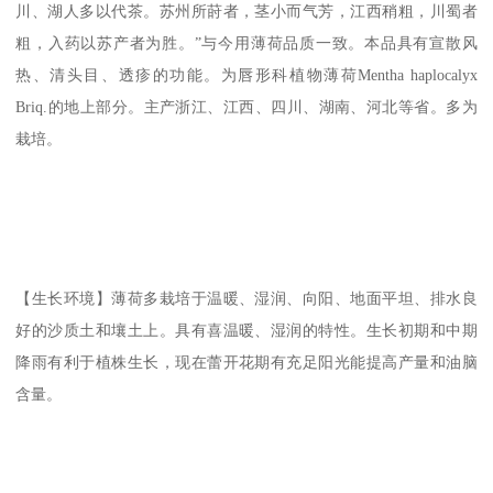
川、湖人多以代茶。苏州所莳者，茎小而气芳，江西稍粗，川蜀者
粗，入药以苏产者为胜。”与今用薄荷品质一致。本品具有宣散风
热、清头目、透疹的功能。为唇形科植物薄荷Mentha haplocalyx
Briq.的地上部分。主产浙江、江西、四川、湖南、河北等省。多为
栽培。
【生长环境】薄荷多栽培于温暖、湿润、向阳、地面平坦、排水良
好的沙质土和壤土上。具有喜温暖、湿润的特性。生长初期和中期
降雨有利于植株生长，现在蕾开花期有充足阳光能提高产量和油脑
含量。