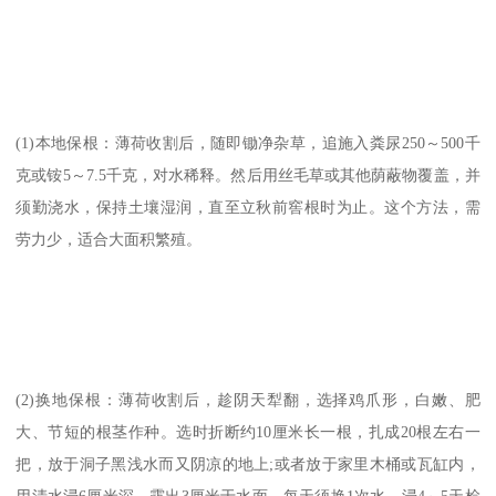
(1)本地保根：薄荷收割后，随即锄净杂草，追施入粪尿250～500千
克或铵5～7.5千克，对水稀释。然后用丝毛草或其他荫蔽物覆盖，并
须勤浇水，保持土壤湿润，直至立秋前窖根时为止。这个方法，需
劳力少，适合大面积繁殖。
(2)换地保根：薄荷收割后，趁阴天犁翻，选择鸡爪形，白嫩、肥
大、节短的根茎作种。选时折断约10厘米长一根，扎成20根左右一
把，放于洞子黑浅水而又阴凉的地上;或者放于家里木桶或瓦缸内，
用清水浸6厘米深，露出3厘米于水面，每天须换1次水。浸4～5天检