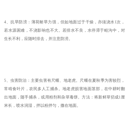
4、抗旱防涝：薄荷耐旱力强，但如地面过于干燥，亦须浇水1次，
若水源困难，不浇影响也不大。若排水不良，水停滞于畦沟中，对
生长不利，应随时排去，并注意防涝。
5、虫害防治：主要虫害有尺蠖、地老虎。尺蠖在夏秋季为害较烈，
常啃食叶片，农民多人工捕杀。地老虎损害地面茎部，在中耕时翻
出地面，随手捕杀，或用粉剂和杂草毒饼。方法：将新鲜草切成1厘
米长，喷水润湿，拌以粉拌匀，撒在地面。