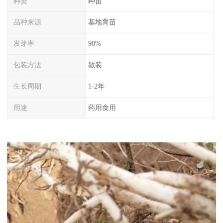
种类
种苗
品种来源
基地育苗
发芽率
90%
包装方法
散装
生长周期
1-2年
用途
药用食用