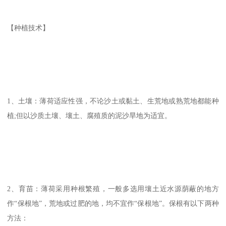
【种植技术】
1、土壤：薄荷适应性强，不论沙土或黏土、生荒地或熟荒地都能种
植;但以沙质土壤、壤土、腐殖质的泥沙旱地为适宜。
2、育苗：薄荷采用种根繁殖，一般多选用壤土近水源荫蔽的地方
作“保根地”，荒地或过肥的地，均不宜作“保根地”。保根有以下两种
方法：