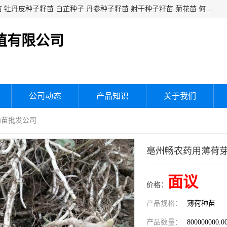
白芍种子籽苗 白芍芽头 芍药种子籽苗 芍药芽头 赤芍种子籽苗 牡丹皮种子籽苗 白芷种子 丹参种子籽苗 射干种子籽苗 菊花苗 何乌苗 蒲公英种子 桔梗种子籽苗 生地黄芽苗 玄参芽苗 元参芽苗 黑参芽苗 紫苑芽 紫菀苗 板蓝根种子 板兰根籽 大青叶种子 大青根种苗 防风种子 夏枯草种子 夏枯球籽 知母种子籽苗 白术种子 白术籽苗 薄荷种子籽苗 红花种子籽油
植有限公司
公司动态
产品知识
关于我们
幼苗批发公司
亳州畅农药用薄荷
面议
价格：
产品规格：
薄荷种苗
产品数量：
800000000.