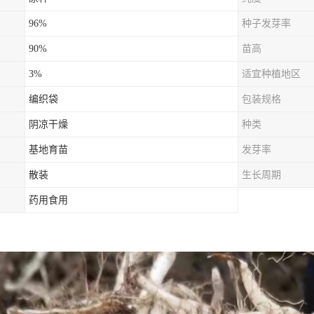
96%
种子发芽率
90%
苗高
3%
适宜种植地区
编织袋
包装规格
阴凉干燥
种类
基地育苗
发芽率
散装
生长周期
药用食用