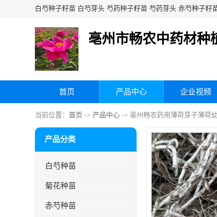
亳州市畅农中药材种
首页
产品中心
企业视频
当前位置：
首页
->
产品中心
-> 亳州畅农药用薄荷芽子薄荷
产品分类
白芍种苗
菊花种苗
赤芍种苗