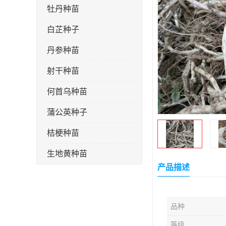
牡丹种苗
白芷种子
丹参种苗
射干种苗
何首乌种苗
蒲公英种子
桔梗种苗
生地黄种苗
产品描述
玄参种苗
紫苑种苗
品种
板蓝根种子
等级