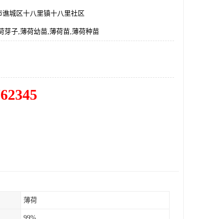
市谯城区十八里镇十八里社区
荷芽子,薄荷幼苗,薄荷苗,薄荷种苗
762345
薄荷
99%