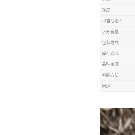
防风种苗
净度
夏枯草种子
种苗成活率
知母种苗
水分含量
包装方式
白术种苗
储存方式
薄荷种苗
品种来源
佩兰种苗
包装方法
用途