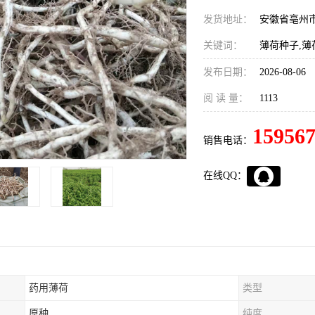
发货地址：
安徽省亳州
关键词：
薄荷种子,薄
发布日期：
2026-08-06
阅 读 量：
1113
15956
销售电话：
在线QQ：
药用薄荷
类型
原种
纯度