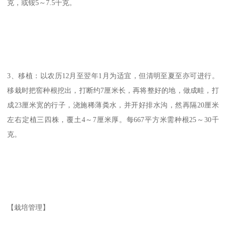
克，或铵5～7.5千克。
3、移植：以农历12月至翌年1月为适宜，但清明至夏至亦可进行。
移栽时把窖种根挖出，打断约7厘米长，再将整好的地，做成畦，打
成23厘米宽的行子，浇施稀薄粪水，并开好排水沟，然再隔20厘米
左右定植三四株，覆土4～7厘米厚。每667平方米需种根25～30千
克。
【栽培管理】