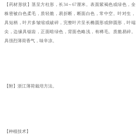
【药材形状】茎呈方柱形，长34～67厘米。表面紫褐色或绿色，全
株密被白色柔毛，质轻脆，易折断，断面白色，常中空。叶对生，
具短柄，叶片多皱缩或破碎，完整叶片呈长椭圆形或卵圆形，叶端
尖，边缘具锯齿，正面暗绿色，背面色略浅，有稀毛。质脆易碎。
具强烈薄荷香气，味辛凉。
【附】浙江薄荷栽培方法。
【种植技术】