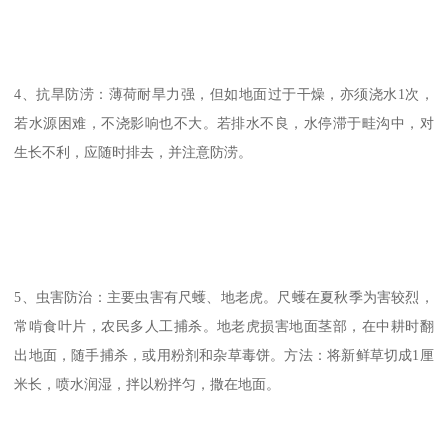
4、抗旱防涝：薄荷耐旱力强，但如地面过于干燥，亦须浇水1次，
若水源困难，不浇影响也不大。若排水不良，水停滞于畦沟中，对
生长不利，应随时排去，并注意防涝。
5、虫害防治：主要虫害有尺蠖、地老虎。尺蠖在夏秋季为害较烈，
常啃食叶片，农民多人工捕杀。地老虎损害地面茎部，在中耕时翻
出地面，随手捕杀，或用粉剂和杂草毒饼。方法：将新鲜草切成1厘
米长，喷水润湿，拌以粉拌匀，撒在地面。