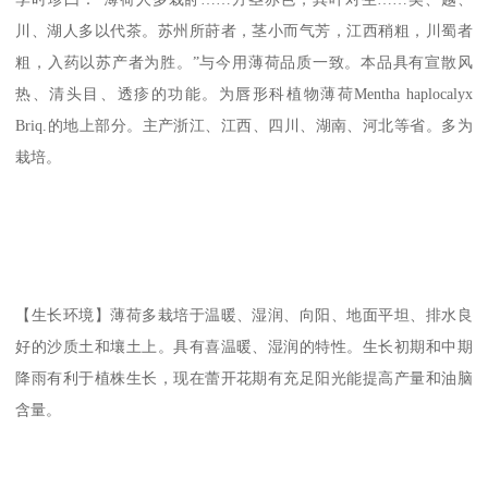
川、湖人多以代茶。苏州所莳者，茎小而气芳，江西稍粗，川蜀者
粗，入药以苏产者为胜。”与今用薄荷品质一致。本品具有宣散风
热、清头目、透疹的功能。为唇形科植物薄荷Mentha haplocalyx
Briq.的地上部分。主产浙江、江西、四川、湖南、河北等省。多为
栽培。
【生长环境】薄荷多栽培于温暖、湿润、向阳、地面平坦、排水良
好的沙质土和壤土上。具有喜温暖、湿润的特性。生长初期和中期
降雨有利于植株生长，现在蕾开花期有充足阳光能提高产量和油脑
含量。