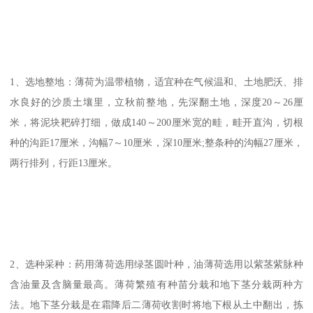
1、选地整地：薄荷为温带植物，适宜种在气候温和、土地肥沃、排
水良好的沙质土壤里，立秋前整地，先深翻土地，深度20～26厘
米，将泥块耙碎打细，做成140～200厘米宽的畦，畦开直沟，切根
种的沟距17厘米，沟幅7～10厘米，深10厘米;整条种的沟幅27厘米，
两行排列，行距13厘米。
2、选种采种：药用薄荷选用绿茎圆叶种，油薄荷选用以紫茎紫脉种
含油量及含脑量最高。薄荷繁殖有种苗分栽和地下茎分栽两种方
法。地下茎分栽是在霜降后二薄荷收割时将地下根从土中翻出，拣