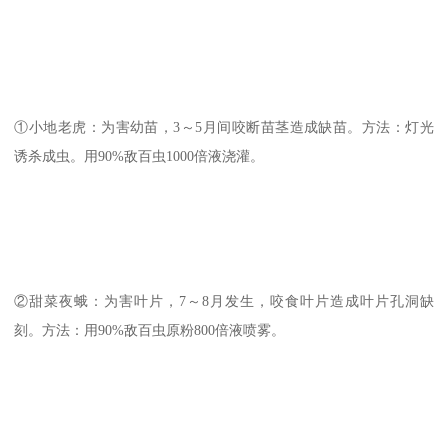
①小地老虎：为害幼苗，3～5月间咬断苗茎造成缺苗。方法：灯光
诱杀成虫。用90%敌百虫1000倍液浇灌。
②甜菜夜蛾：为害叶片，7～8月发生，咬食叶片造成叶片孔洞缺
刻。方法：用90%敌百虫原粉800倍液喷雾。