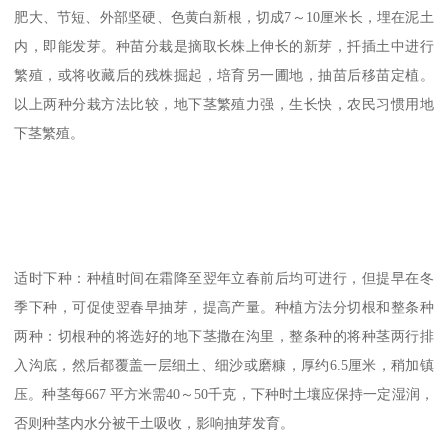
肥大、节短、外部坚硬、色黄白新根，切成7～10厘米长，埋在泥土
内，即能发芽。种苗分栽是摘取长株上伸长的新芽，扦插土中进行
繁殖，或将收藏后的残株掘起，培育另一圃地，抽苗后移苗定植。
以上两种分栽方法比较，地下茎繁殖力强，生长快，农民习惯用地
下茎繁殖。
适时下种：种植时间在霜降至翌年立春前后均可进行，但提早在冬
季下种，可促使翌春早抽芽，提高产量。种植方法分切根和整条种
两种：切根种的将选好的地下茎撒在沟里，整条种的将种茎两行排
入沟底，然后都覆盖一层细土、细沙或磨糠，厚约6.5厘米，稍加镇
压。种茎每667 平方米需40～50千克，下种时土壤应保持一定湿润，
否则种茎内水分被干土吸收，影响抽芽发育。