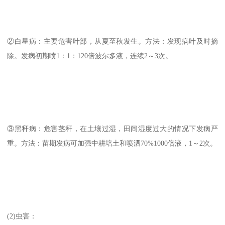
②白星病：主要危害叶部，从夏至秋发生。方法：发现病叶及时摘
除。发病初期喷1：1：120倍波尔多液，连续2～3次。
③黑秆病：危害茎秆，在土壤过湿，田间湿度过大的情况下发病严
重。方法：苗期发病可加强中耕培土和喷洒70%1000倍液，1～2次。
(2)虫害：