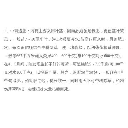
1、中耕追肥：薄荷主要采用叶茎，因而必须施足氮肥，促使茎叶繁
茂，一般苗7～10厘米时，淋1次稀薄粪水;苗高17厘米时，再追肥1
次。每次追肥须结合中耕除草，使土壤疏松，以利薄荷根系伸展。
～般每667平方米施入粪尿400～600千克(每100千克对水600千克)。
在4、5月间，如发现生长不好的薄荷，可追施铵5～7.5千克(每100千
克对水100千克)，以提高产量。总之，追肥愈早愈好，一般须在4月
中旬追肥，如追肥过迟，徒长枝干。同时雨天不可中耕除草，如踏
伤薄荷种根，会使植株大量枯萎而死。