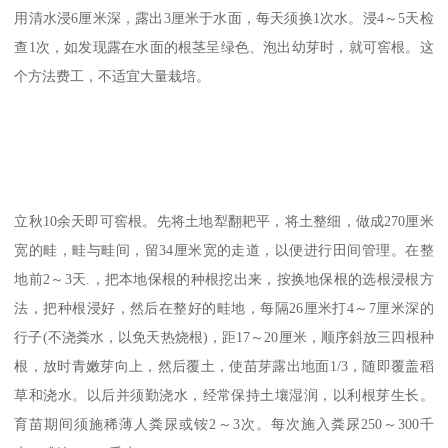
用清水浸6厘米深，露出3厘米于水面，每天须换1次水。浸4～5天检
查1次，如发现露在水面的根茎呈绿色、泡出幼芽时，就可窖根。这
个方法费工，不适宜大量栽培。
立秋10余天即可窖根。先将土地犁翻耙平，将土整细，做成270厘米
宽的畦，畦与畦间，留34厘米宽的走道，以便进行田间管理。在整
地前2～3天.，把本地保根的种根挖出来，按换地保根的选根浸根方
法，把种根浸好，然后在整好的畦地，每隔26厘米打4～7厘米深的
行子(不浇粪水，以免天热烧根)，距17～20厘米，顺序斜放三四根种
根，放时青嫩芽向上，然后覆土，使苗芽露出地面1/3，随即覆盖稻
草和浇水。以后并须勤浇水，经常保持土壤湿润，以利根芽生长。
育苗期间须施稀薄人粪尿或铵2～3次。每次施入粪尿250～300千