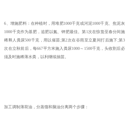
6、增施肥料：在种植时，用堆肥1000千克或河泥1000千克、焦泥灰
1000千克作为基肥，追肥以氮、钾肥最佳。第1次在惊蛰至春分间施
稀释人粪尿500千克，用以催苗;第2次在谷雨至立夏间打后施下;第3
次在立秋前后，每667平方米施入粪尿1000～1500千克，头收割后必
须及时施稀薄水粪，以利继续抽苗。
加工调制薄荷油，分蒸馏和脑油分离两个步骤：