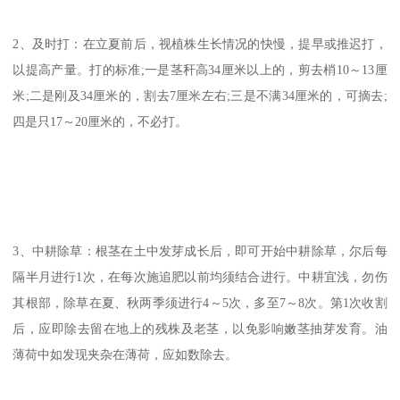
2、及时打：在立夏前后，视植株生长情况的快慢，提早或推迟打，
以提高产量。打的标准;一是茎秆高34厘米以上的，剪去梢10～13厘
米;二是刚及34厘米的，割去7厘米左右;三是不满34厘米的，可摘去;
四是只17～20厘米的，不必打。
3、中耕除草：根茎在土中发芽成长后，即可开始中耕除草，尔后每
隔半月进行1次，在每次施追肥以前均须结合进行。中耕宜浅，勿伤
其根部，除草在夏、秋两季须进行4～5次，多至7～8次。第1次收割
后，应即除去留在地上的残株及老茎，以免影响嫩茎抽芽发育。油
薄荷中如发现夹杂在薄荷，应如数除去。