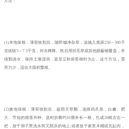
方法：
(1)本地保根：薄荷收割后，随即锄净杂草，追施入粪尿250～500千
克或铵5～7.5千克，对水稀释。然后用丝毛草或其他荫蔽物覆盖，并
须勤浇水，保持土壤湿润，直至立秋前窖根时为止。这个方法，需
劳力少，适合大面积繁殖。
(2)换地保根：薄荷收割后，趁阴天犁翻，选择鸡爪形，白嫩、肥
大、节短的根茎作种。选时折断约10厘米长一根，扎成20根左右一
把，放于洞子黑浅水而又阴凉的地上;或者放于家里木桶或瓦缸内，