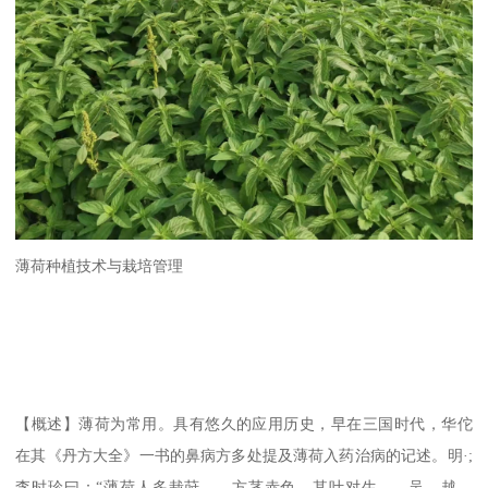
薄荷种植技术与栽培管理
【概述】薄荷为常用。具有悠久的应用历史，早在三国时代，华佗
在其《丹方大全》一书的鼻病方多处提及薄荷入药治病的记述。明·;
李时珍曰：“薄荷人多栽莳……方茎赤色，其叶对生……吴、越、