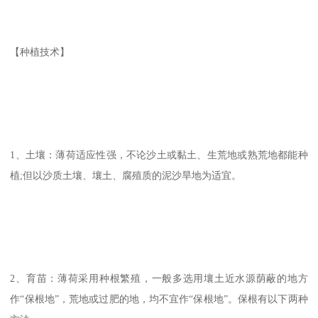
【种植技术】
1、土壤：薄荷适应性强，不论沙土或黏土、生荒地或熟荒地都能种
植;但以沙质土壤、壤土、腐殖质的泥沙旱地为适宜。
2、育苗：薄荷采用种根繁殖，一般多选用壤土近水源荫蔽的地方
作“保根地”，荒地或过肥的地，均不宜作“保根地”。保根有以下两种