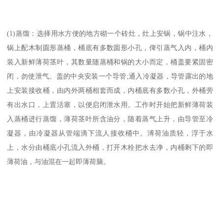
(1)蒸馏：选择用水方便的地方砌一个砖灶，灶上安锅，锅中注水，
锅上配木制圆形蒸桶，桶底有多数圆形小孔，俾引蒸气入内，桶内
装入新鲜薄荷茎叶，其数量随蒸桶和锅的大小而定，桶盖要紧固密
闭，勿使泄气。盖的中央安装一个导管;通入冷凝器，导管露出的地
上安装接收桶，由内外两桶相套而成，内桶底有多数小孔，外桶旁
有出水口，上置活塞，以便启闭泄水用。工作时开始把新鲜薄荷装
入蒸桶进行蒸馏，薄荷茎叶所含油分，随着蒸气上升，由导管至冷
凝器，由冷凝器从管端滴下流人接收桶中。溥荷油质轻，浮于水
上，水分由桶底小孔流入外桶，打开木栓把水去净，内桶剩下的即
薄荷油，与油混在一起即薄荷脑。