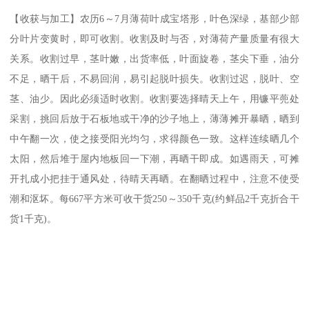
【收获与加工】农历6～7月薄荷叶成宝塔形，叶色深绿，基部少部
分叶片变黄时，即可收割。收割及时与否，对薄荷产量质量有很大
关系。收割过早，茎叶嫩，出货率低，叶面旋卷，茎尖下垂，油分
不足，晒干后，不易回润，易引起脱叶损失。收割过迟，脱叶、空
茎、油少。因此必须适时收割。收割要选择晴天上午，用镰平蔸处
采割，挑回后放于石板地或干净的沙子地上，薄薄摊开暴晒，晒到
中午翻一次，使之接受阳光均匀，求得颜色一致。这样连续晒几个
太阳，然后堆于屋内地板回一下潮，再晒干即成。如遇雨天，可摊
开扎成小把挂于通风处，待晴天再晒。在翻晒过程中，注意不使受
潮和沤坏。每667平方米可收干货250～350千克(约鲜品2千克折合干
货1千克)。