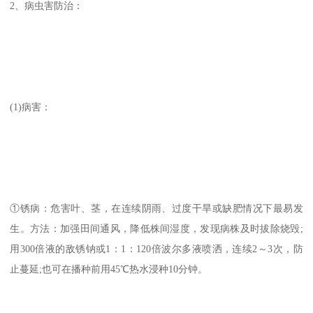
2、病虫害防治：
(1)病害：
①锈病：危害叶、茎，在连续阴雨、过度干旱或缺肥情况下最易发
生。方法：加强田间通风，降低株间湿度，发现病株及时拔除烧毁;
用300倍液的敌锈钠或1：1：120倍波尔多液喷洒，连续2～3次，防
止蔓延;也可在播种前用45℃热水浸种10分钟。