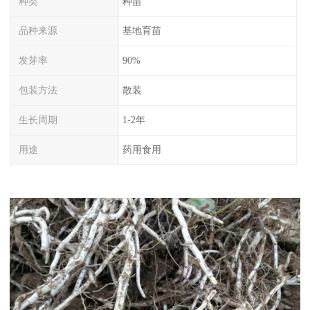
种类
种苗
品种来源
基地育苗
发芽率
90%
包装方法
散装
生长周期
1-2年
用途
药用食用