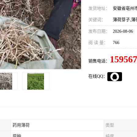
发货地址：
安徽省亳州
关键词：
薄荷芽子,薄
发布日期：
2026-08-06
阅 读 量：
766
15956
销售电话：
在线QQ：
药用薄荷
类型
原种
纯度