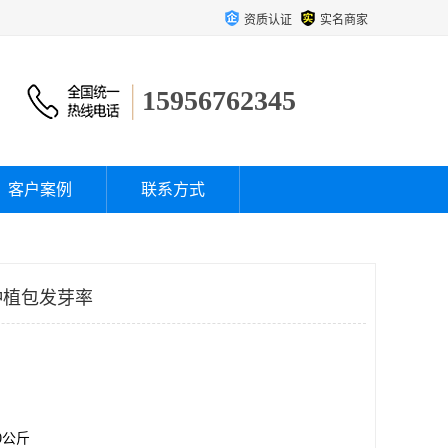
资质认证
实名商家
15956762345
客户案例
联系方式
种植包发芽率
00公斤