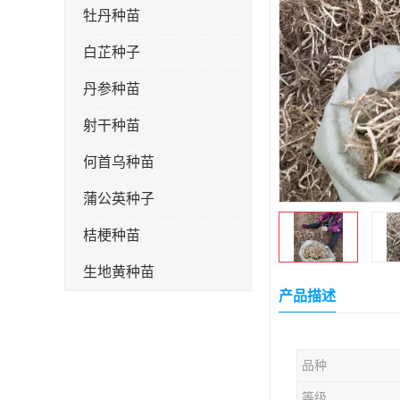
牡丹种苗
白芷种子
丹参种苗
射干种苗
何首乌种苗
蒲公英种子
桔梗种苗
生地黄种苗
产品描述
玄参种苗
紫苑种苗
品种
板蓝根种子
等级