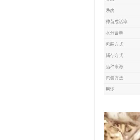
防风种苗
净度
夏枯草种子
种苗成活率
知母种苗
水分含量
包装方式
白术种苗
储存方式
薄荷种苗
品种来源
佩兰种苗
包装方法
用途