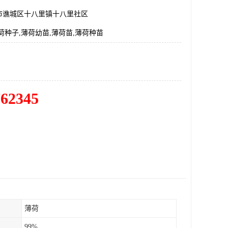
市谯城区十八里镇十八里社区
荷种子,薄荷幼苗,薄荷苗,薄荷种苗
762345
薄荷
99%