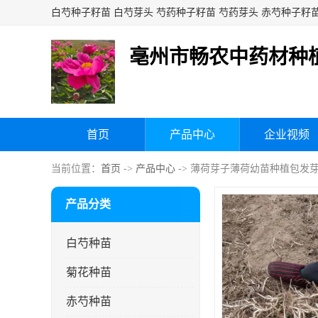
亳州市畅农中药材种
首页
产品中心
企业视频
当前位置：
首页
->
产品中心
-> 薄荷芽子薄荷幼苗种植包发
产品分类
白芍种苗
菊花种苗
赤芍种苗