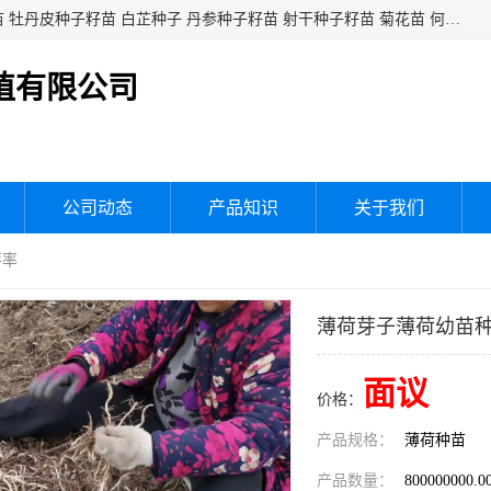
白芍种子籽苗 白芍芽头 芍药种子籽苗 芍药芽头 赤芍种子籽苗 牡丹皮种子籽苗 白芷种子 丹参种子籽苗 射干种子籽苗 菊花苗 何乌苗 蒲公英种子 桔梗种子籽苗 生地黄芽苗 玄参芽苗 元参芽苗 黑参芽苗 紫苑芽 紫菀苗 板蓝根种子 板兰根籽 大青叶种子 大青根种苗 防风种子 夏枯草种子 夏枯球籽 知母种子籽苗 白术种子 白术籽苗 薄荷种子籽苗 红花种子籽油
植有限公司
公司动态
产品知识
关于我们
芽率
薄荷芽子薄荷幼苗
面议
价格：
产品规格：
薄荷种苗
产品数量：
800000000.