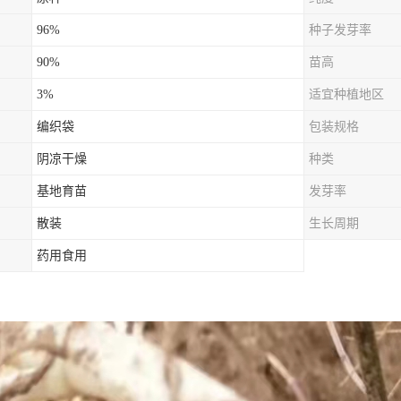
96%
种子发芽率
90%
苗高
3%
适宜种植地区
编织袋
包装规格
阴凉干燥
种类
基地育苗
发芽率
散装
生长周期
药用食用