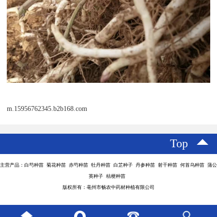
m.15956762345.b2b168.com
Top
主营产品：白芍种苗 菊花种苗 赤芍种苗 牡丹种苗 白芷种子 丹参种苗 射干种苗 何首乌种苗 蒲公
英种子 桔梗种苗
版权所有：亳州市畅农中药材种植有限公司