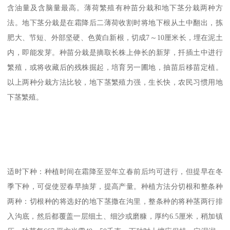
含油量及含脑量最高。薄荷繁殖有种苗分栽和地下茎分栽两种方
法。地下茎分栽是在霜降后二薄荷收割时将地下根从土中翻出，拣
肥大、节短、外部坚硬、色黄白新根，切成7～10厘米长，埋在泥土
内，即能发芽。种苗分栽是摘取长株上伸长的新芽，扦插土中进行
繁殖，或将收藏后的残株掘起，培育另一圃地，抽苗后移苗定植。
以上两种分栽方法比较，地下茎繁殖力强，生长快，农民习惯用地
下茎繁殖。
适时下种：种植时间在霜降至翌年立春前后均可进行，但提早在冬
季下种，可促使翌春早抽芽，提高产量。种植方法分切根和整条种
两种：切根种的将选好的地下茎撒在沟里，整条种的将种茎两行排
入沟底，然后都覆盖一层细土、细沙或磨糠，厚约6.5厘米，稍加镇