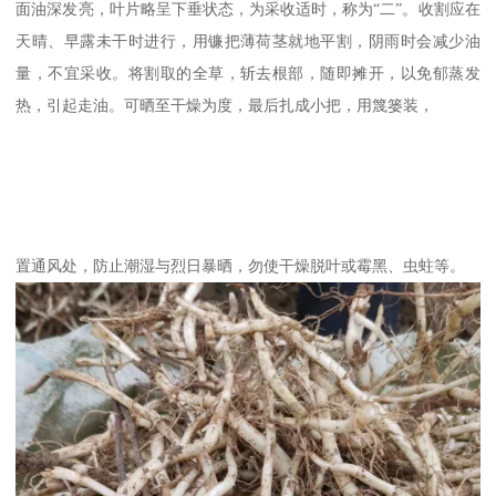
面油深发亮，叶片略呈下垂状态，为采收适时，称为“二”。收割应在
天晴、早露未干时进行，用镰把薄荷茎就地平割，阴雨时会减少油
量，不宜采收。将割取的全草，斩去根部，随即摊开，以免郁蒸发
热，引起走油。可晒至干燥为度，最后扎成小把，用篾篓装，
置通风处，防止潮湿与烈日暴晒，勿使干燥脱叶或霉黑、虫蛀等。