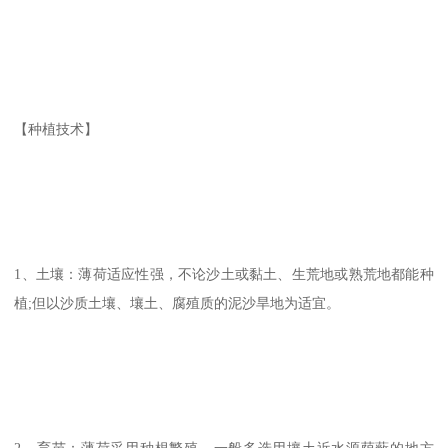
【种植技术】
1、土壤：薄荷适应性强，不论沙土或黏土、生荒地或熟荒地都能种
植;但以沙质土壤、壤土、腐殖质的泥沙旱地为适宜。