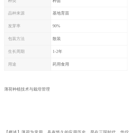
种类
种苗
品种来源
基地育苗
发芽率
90%
包装方法
散装
生长周期
1-2年
用途
药用食用
薄荷种植技术与栽培管理
【概述】薄荷为常用。具有悠久的应用历史，早在三国时代，华佗