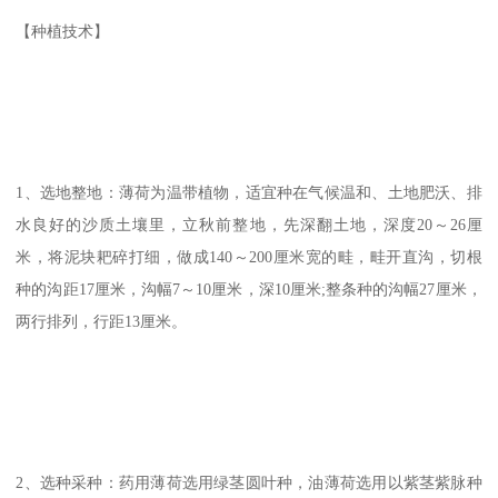
【种植技术】
1、选地整地：薄荷为温带植物，适宜种在气候温和、土地肥沃、排
水良好的沙质土壤里，立秋前整地，先深翻土地，深度20～26厘
米，将泥块耙碎打细，做成140～200厘米宽的畦，畦开直沟，切根
种的沟距17厘米，沟幅7～10厘米，深10厘米;整条种的沟幅27厘米，
两行排列，行距13厘米。
2、选种采种：药用薄荷选用绿茎圆叶种，油薄荷选用以紫茎紫脉种