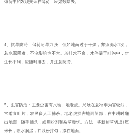
薄荷中如发现夹杂在薄荷，应如数除去。
4、抗旱防涝：薄荷耐旱力强，但如地面过于干燥，亦须浇水1次，
若水源困难，不浇影响也不大。若排水不良，水停滞于畦沟中，对
生长不利，应随时排去，并注意防涝。
5、虫害防治：主要虫害有尺蠖、地老虎。尺蠖在夏秋季为害较烈，
常啃食叶片，农民多人工捕杀。地老虎损害地面茎部，在中耕时翻
出地面，随手捕杀，或用粉剂和杂草毒饼。方法：将新鲜草切成1厘
米长，喷水润湿，拌以粉拌匀，撒在地面。