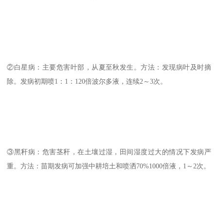
②白星病：主要危害叶部，从夏至秋发生。方法：发现病叶及时摘
除。发病初期喷1：1：120倍波尔多液，连续2～3次。
③黑秆病：危害茎秆，在土壤过湿，田间湿度过大的情况下发病严
重。方法：苗期发病可加强中耕培土和喷洒70%1000倍液，1～2次。