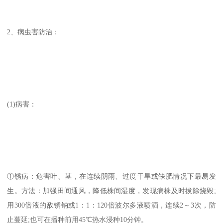
2、病虫害防治：
(1)病害：
①锈病：危害叶、茎，在连续阴雨、过度干旱或缺肥情况下最易发
生。方法：加强田间通风，降低株间湿度，发现病株及时拔除烧毁;
用300倍液的敌锈钠或1：1：120倍波尔多液喷洒，连续2～3次，防
止蔓延;也可在播种前用45℃热水浸种10分钟。