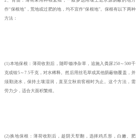
2、育苗：薄荷采用种根繁殖，一般多选用壤土近水源荫蔽的地方
作“保根地”，荒地或过肥的地，均不宜作“保根地”。保根有以下两种
方法：
(1)本地保根：薄荷收割后，随即锄净杂草，追施入粪尿250～500千
克或铵5～7.5千克，对水稀释。然后用丝毛草或其他荫蔽物覆盖，并
须勤浇水，保持土壤湿润，直至立秋前窖根时为止。这个方法，需
劳力少，适合大面积繁殖。
(2)换地保根：薄荷收割后，趁阴天犁翻，选择鸡爪形，白嫩、肥