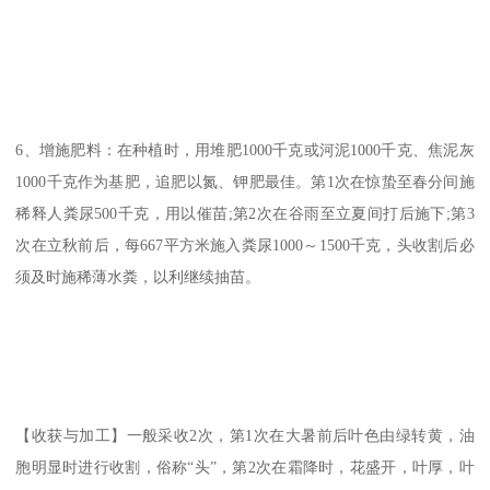
6、增施肥料：在种植时，用堆肥1000千克或河泥1000千克、焦泥灰
1000千克作为基肥，追肥以氮、钾肥最佳。第1次在惊蛰至春分间施
稀释人粪尿500千克，用以催苗;第2次在谷雨至立夏间打后施下;第3
次在立秋前后，每667平方米施入粪尿1000～1500千克，头收割后必
须及时施稀薄水粪，以利继续抽苗。
【收获与加工】一般采收2次，第1次在大暑前后叶色由绿转黄，油
胞明显时进行收割，俗称“头”，第2次在霜降时，花盛开，叶厚，叶