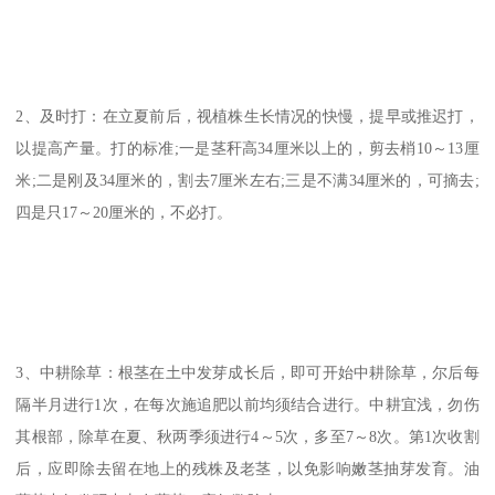
2、及时打：在立夏前后，视植株生长情况的快慢，提早或推迟打，
以提高产量。打的标准;一是茎秆高34厘米以上的，剪去梢10～13厘
米;二是刚及34厘米的，割去7厘米左右;三是不满34厘米的，可摘去;
四是只17～20厘米的，不必打。
3、中耕除草：根茎在土中发芽成长后，即可开始中耕除草，尔后每
隔半月进行1次，在每次施追肥以前均须结合进行。中耕宜浅，勿伤
其根部，除草在夏、秋两季须进行4～5次，多至7～8次。第1次收割
后，应即除去留在地上的残株及老茎，以免影响嫩茎抽芽发育。油