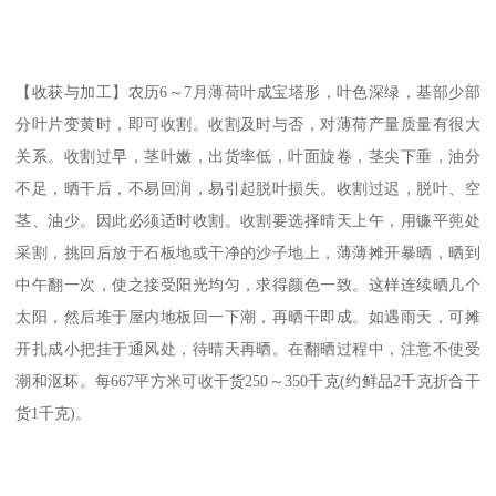
【收获与加工】农历6～7月薄荷叶成宝塔形，叶色深绿，基部少部
分叶片变黄时，即可收割。收割及时与否，对薄荷产量质量有很大
关系。收割过早，茎叶嫩，出货率低，叶面旋卷，茎尖下垂，油分
不足，晒干后，不易回润，易引起脱叶损失。收割过迟，脱叶、空
茎、油少。因此必须适时收割。收割要选择晴天上午，用镰平蔸处
采割，挑回后放于石板地或干净的沙子地上，薄薄摊开暴晒，晒到
中午翻一次，使之接受阳光均匀，求得颜色一致。这样连续晒几个
太阳，然后堆于屋内地板回一下潮，再晒干即成。如遇雨天，可摊
开扎成小把挂于通风处，待晴天再晒。在翻晒过程中，注意不使受
潮和沤坏。每667平方米可收干货250～350千克(约鲜品2千克折合干
货1千克)。