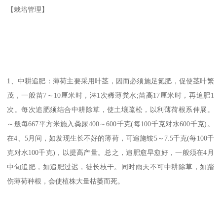
【栽培管理】
1、中耕追肥：薄荷主要采用叶茎，因而必须施足氮肥，促使茎叶繁
茂，一般苗7～10厘米时，淋1次稀薄粪水;苗高17厘米时，再追肥1
次。每次追肥须结合中耕除草，使土壤疏松，以利薄荷根系伸展。
～般每667平方米施入粪尿400～600千克(每100千克对水600千克)。
在4、5月间，如发现生长不好的薄荷，可追施铵5～7.5千克(每100千
克对水100千克)，以提高产量。总之，追肥愈早愈好，一般须在4月
中旬追肥，如追肥过迟，徒长枝干。同时雨天不可中耕除草，如踏
伤薄荷种根，会使植株大量枯萎而死。