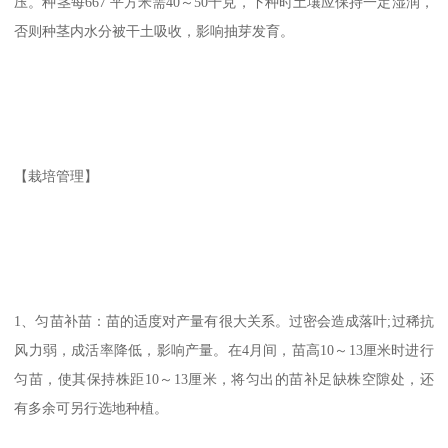
压。种茎每667 平方米需40～50千克，下种时土壤应保持一定湿润，
否则种茎内水分被干土吸收，影响抽芽发育。
【栽培管理】
1、匀苗补苗：苗的适度对产量有很大关系。过密会造成落叶;过稀抗
风力弱，成活率降低，影响产量。在4月间，苗高10～13厘米时进行
匀苗，使其保持株距10～13厘米，将匀出的苗补足缺株空隙处，还
有多余可另行选地种植。