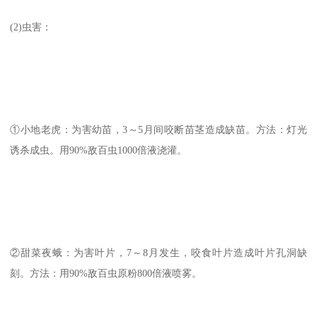
(2)虫害：
①小地老虎：为害幼苗，3～5月间咬断苗茎造成缺苗。方法：灯光
诱杀成虫。用90%敌百虫1000倍液浇灌。
②甜菜夜蛾：为害叶片，7～8月发生，咬食叶片造成叶片孔洞缺
刻。方法：用90%敌百虫原粉800倍液喷雾。