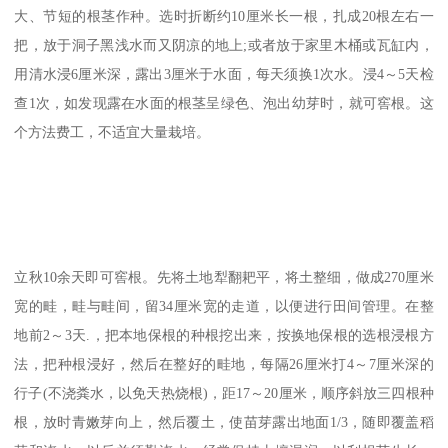
大、节短的根茎作种。选时折断约10厘米长一根，扎成20根左右一
把，放于洞子黑浅水而又阴凉的地上;或者放于家里木桶或瓦缸内，
用清水浸6厘米深，露出3厘米于水面，每天须换1次水。浸4～5天检
查1次，如发现露在水面的根茎呈绿色、泡出幼芽时，就可窖根。这
个方法费工，不适宜大量栽培。
立秋10余天即可窖根。先将土地犁翻耙平，将土整细，做成270厘米
宽的畦，畦与畦间，留34厘米宽的走道，以便进行田间管理。在整
地前2～3天.，把本地保根的种根挖出来，按换地保根的选根浸根方
法，把种根浸好，然后在整好的畦地，每隔26厘米打4～7厘米深的
行子(不浇粪水，以免天热烧根)，距17～20厘米，顺序斜放三四根种
根，放时青嫩芽向上，然后覆土，使苗芽露出地面1/3，随即覆盖稻