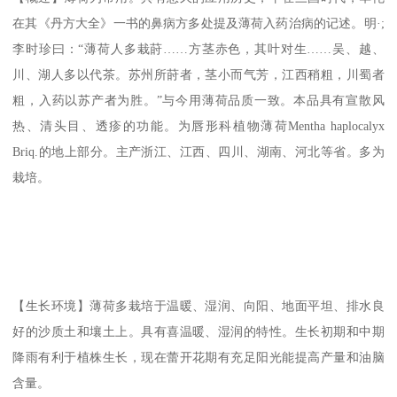
在其《丹方大全》一书的鼻病方多处提及薄荷入药治病的记述。明·;
李时珍曰：“薄荷人多栽莳……方茎赤色，其叶对生……吴、越、
川、湖人多以代茶。苏州所莳者，茎小而气芳，江西稍粗，川蜀者
粗，入药以苏产者为胜。”与今用薄荷品质一致。本品具有宣散风
热、清头目、透疹的功能。为唇形科植物薄荷Mentha haplocalyx
Briq.的地上部分。主产浙江、江西、四川、湖南、河北等省。多为
栽培。
【生长环境】薄荷多栽培于温暖、湿润、向阳、地面平坦、排水良
好的沙质土和壤土上。具有喜温暖、湿润的特性。生长初期和中期
降雨有利于植株生长，现在蕾开花期有充足阳光能提高产量和油脑
含量。