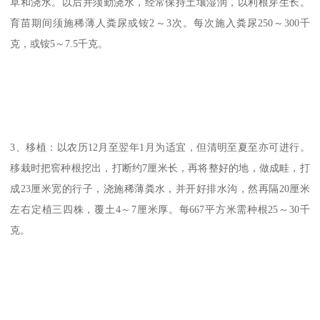
草和浇水。以后并须勤浇水，经常保持土壤湿润，以利根芽生长。
育苗期间须施稀薄人粪尿或铵2～3次。每次施入粪尿250～300千
克，或铵5～7.5千克。
3、移植：以农历12月至翌年1月为适宜，但清明至夏至亦可进行。
移栽时把窖种根挖出，打断约7厘米长，再将整好的地，做成畦，打
成23厘米宽的行子，浇施稀薄粪水，并开好排水沟，然再隔20厘米
左右定植三四株，覆土4～7厘米厚。每667平方米需种根25～30千
克。