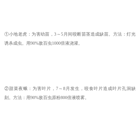
①小地老虎：为害幼苗，3～5月间咬断苗茎造成缺苗。方法：灯光
诱杀成虫。用90%敌百虫1000倍液浇灌。
②甜菜夜蛾：为害叶片，7～8月发生，咬食叶片造成叶片孔洞缺
刻。方法：用90%敌百虫原粉800倍液喷雾。