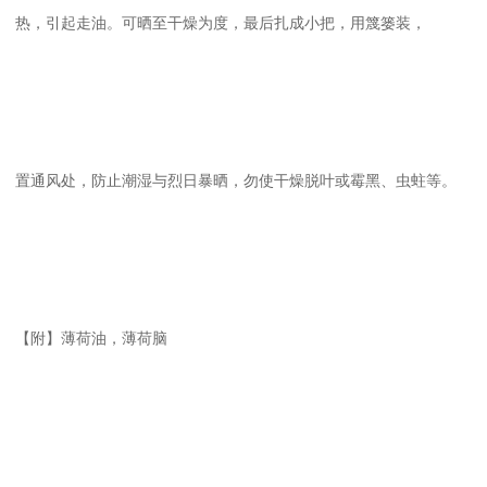
热，引起走油。可晒至干燥为度，最后扎成小把，用篾篓装，
置通风处，防止潮湿与烈日暴晒，勿使干燥脱叶或霉黑、虫蛀等。
【附】薄荷油，薄荷脑