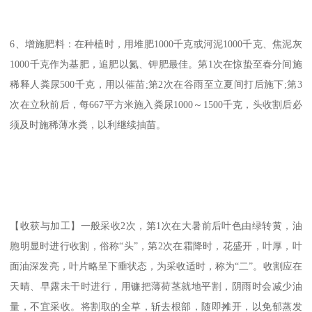
6、增施肥料：在种植时，用堆肥1000千克或河泥1000千克、焦泥灰
1000千克作为基肥，追肥以氮、钾肥最佳。第1次在惊蛰至春分间施
稀释人粪尿500千克，用以催苗;第2次在谷雨至立夏间打后施下;第3
次在立秋前后，每667平方米施入粪尿1000～1500千克，头收割后必
须及时施稀薄水粪，以利继续抽苗。
【收获与加工】一般采收2次，第1次在大暑前后叶色由绿转黄，油
胞明显时进行收割，俗称“头”，第2次在霜降时，花盛开，叶厚，叶
面油深发亮，叶片略呈下垂状态，为采收适时，称为“二”。收割应在
天晴、早露未干时进行，用镰把薄荷茎就地平割，阴雨时会减少油
量，不宜采收。将割取的全草，斩去根部，随即摊开，以免郁蒸发