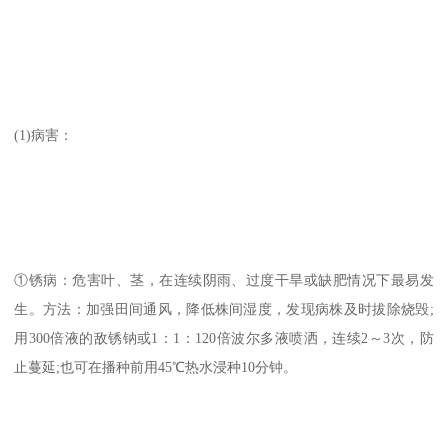
(1)病害：
①锈病：危害叶、茎，在连续阴雨、过度干旱或缺肥情况下最易发
生。方法：加强田间通风，降低株间湿度，发现病株及时拔除烧毁;
用300倍液的敌锈钠或1：1：120倍波尔多液喷洒，连续2～3次，防
止蔓延;也可在播种前用45℃热水浸种10分钟。