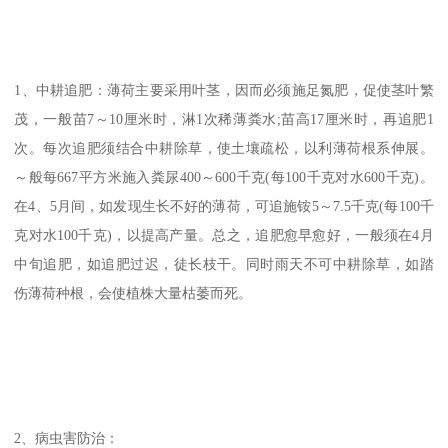
1、中耕追肥：薄荷主要采用叶茎，因而必须施足氮肥，促使茎叶繁
茂，一般苗7～10厘米时，淋1次稀薄粪水;苗高17厘米时，再追肥1
次。每次追肥须结合中耕除草，使土壤疏松，以利薄荷根系伸展。
～般每667平方米施入粪尿400～600千克(每100千克对水600千克)。
在4、5月间，如发现生长不好的薄荷，可追施铵5～7.5千克(每100千
克对水100千克)，以提高产量。总之，追肥愈早愈好，一般须在4月
中旬追肥，如追肥过迟，徒长枝干。同时雨天不可中耕除草，如踏
伤薄荷种根，会使植株大量枯萎而死。
2、病虫害防治：