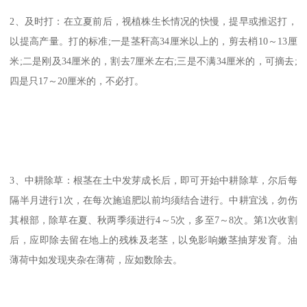
2、及时打：在立夏前后，视植株生长情况的快慢，提早或推迟打，
以提高产量。打的标准;一是茎秆高34厘米以上的，剪去梢10～13厘
米;二是刚及34厘米的，割去7厘米左右;三是不满34厘米的，可摘去;
四是只17～20厘米的，不必打。
3、中耕除草：根茎在土中发芽成长后，即可开始中耕除草，尔后每
隔半月进行1次，在每次施追肥以前均须结合进行。中耕宜浅，勿伤
其根部，除草在夏、秋两季须进行4～5次，多至7～8次。第1次收割
后，应即除去留在地上的残株及老茎，以免影响嫩茎抽芽发育。油
薄荷中如发现夹杂在薄荷，应如数除去。