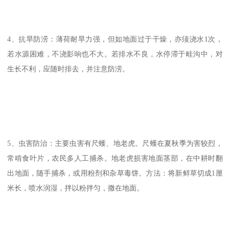
4、抗旱防涝：薄荷耐旱力强，但如地面过于干燥，亦须浇水1次，
若水源困难，不浇影响也不大。若排水不良，水停滞于畦沟中，对
生长不利，应随时排去，并注意防涝。
5、虫害防治：主要虫害有尺蠖、地老虎。尺蠖在夏秋季为害较烈，
常啃食叶片，农民多人工捕杀。地老虎损害地面茎部，在中耕时翻
出地面，随手捕杀，或用粉剂和杂草毒饼。方法：将新鲜草切成1厘
米长，喷水润湿，拌以粉拌匀，撒在地面。