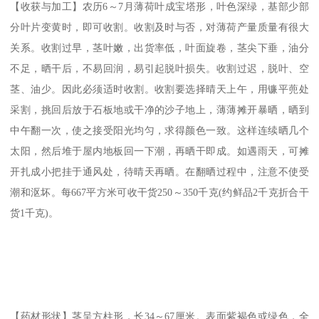
【收获与加工】农历6～7月薄荷叶成宝塔形，叶色深绿，基部少部
分叶片变黄时，即可收割。收割及时与否，对薄荷产量质量有很大
关系。收割过早，茎叶嫩，出货率低，叶面旋卷，茎尖下垂，油分
不足，晒干后，不易回润，易引起脱叶损失。收割过迟，脱叶、空
茎、油少。因此必须适时收割。收割要选择晴天上午，用镰平蔸处
采割，挑回后放于石板地或干净的沙子地上，薄薄摊开暴晒，晒到
中午翻一次，使之接受阳光均匀，求得颜色一致。这样连续晒几个
太阳，然后堆于屋内地板回一下潮，再晒干即成。如遇雨天，可摊
开扎成小把挂于通风处，待晴天再晒。在翻晒过程中，注意不使受
潮和沤坏。每667平方米可收干货250～350千克(约鲜品2千克折合干
货1千克)。
【药材形状】茎呈方柱形，长34～67厘米。表面紫褐色或绿色，全