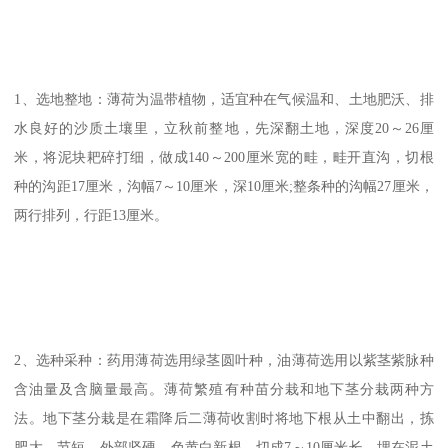
1、选地整地：薄荷为温带植物，适宜种在气候温和、土地肥沃、排
水良好的沙质土壤里，立秋前整地，先深翻土地，深度20～26厘
米，将泥块耙碎打细，做成140～200厘米宽的畦，畦开直沟，切根
种的沟距17厘米，沟幅7～10厘米，深10厘米;整条种的沟幅27厘米，
两行排列，行距13厘米。
2、选种采种：药用薄荷选用绿茎圆叶种，油薄荷选用以紫茎紫脉种
含油量及含脑量最高。薄荷繁殖有种苗分栽和地下茎分栽两种方
法。地下茎分栽是在霜降后二薄荷收割时将地下根从土中翻出，拣
肥大、节短、外部坚硬、色黄白新根，切成7～10厘米长，埋在泥土