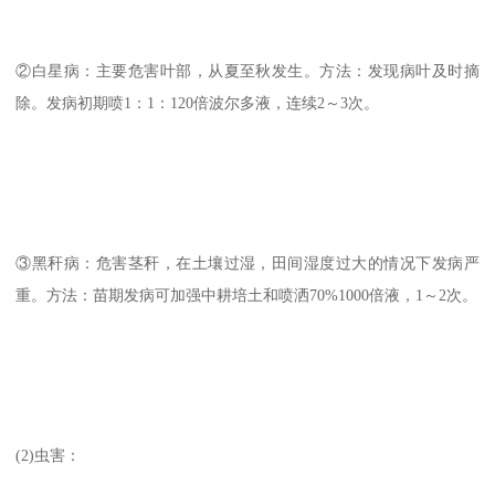
②白星病：主要危害叶部，从夏至秋发生。方法：发现病叶及时摘
除。发病初期喷1：1：120倍波尔多液，连续2～3次。
③黑秆病：危害茎秆，在土壤过湿，田间湿度过大的情况下发病严
重。方法：苗期发病可加强中耕培土和喷洒70%1000倍液，1～2次。
(2)虫害：