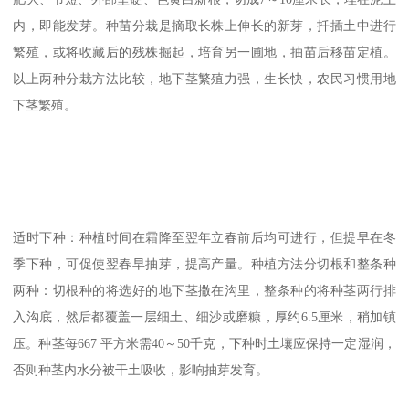
内，即能发芽。种苗分栽是摘取长株上伸长的新芽，扦插土中进行
繁殖，或将收藏后的残株掘起，培育另一圃地，抽苗后移苗定植。
以上两种分栽方法比较，地下茎繁殖力强，生长快，农民习惯用地
下茎繁殖。
适时下种：种植时间在霜降至翌年立春前后均可进行，但提早在冬
季下种，可促使翌春早抽芽，提高产量。种植方法分切根和整条种
两种：切根种的将选好的地下茎撒在沟里，整条种的将种茎两行排
入沟底，然后都覆盖一层细土、细沙或磨糠，厚约6.5厘米，稍加镇
压。种茎每667 平方米需40～50千克，下种时土壤应保持一定湿润，
否则种茎内水分被干土吸收，影响抽芽发育。