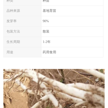
种类
种苗
品种来源
基地育苗
发芽率
90%
包装方法
散装
生长周期
1-2年
用途
药用食用