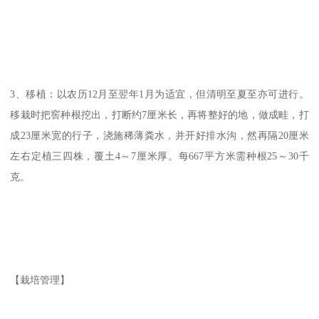
3、移植：以农历12月至翌年1月为适宜，但清明至夏至亦可进行。
移栽时把窖种根挖出，打断约7厘米长，再将整好的地，做成畦，打
成23厘米宽的行子，浇施稀薄粪水，并开好排水沟，然再隔20厘米
左右定植三四株，覆土4～7厘米厚。每667平方米需种根25～30千
克。
【栽培管理】