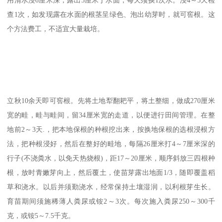
查1次，如发现露在水面的根茎呈绿色、泡出幼芽时，就可窖根。这
个方法费工，不适宜大量栽培。
立秋10余天即可窖根。先将土地犁翻耙平，将土整细，做成270厘米
宽的畦，畦与畦间，留34厘米宽的走道，以便进行田间管理。在整
地前2～3天.，把本地保根的种根挖出来，按换地保根的选根浸根方
法，把种根浸好，然后在整好的畦地，每隔26厘米打4～7厘米深的
行子(不浇粪水，以免天热烧根)，距17～20厘米，顺序斜放三四根种
根，放时青嫩芽向上，然后覆土，使苗芽露出地面1/3，随即覆盖稻
草和浇水。以后并须勤浇水，经常保持土壤湿润，以利根芽生长。
育苗期间须施稀薄人粪尿或铵2～3次。每次施入粪尿250～300千
克，或铵5～7.5千克。