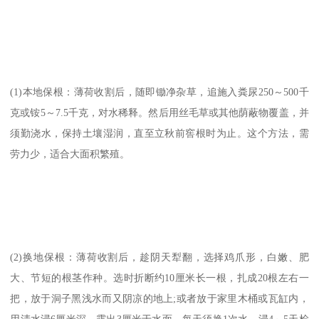
(1)本地保根：薄荷收割后，随即锄净杂草，追施入粪尿250～500千
克或铵5～7.5千克，对水稀释。然后用丝毛草或其他荫蔽物覆盖，并
须勤浇水，保持土壤湿润，直至立秋前窖根时为止。这个方法，需
劳力少，适合大面积繁殖。
(2)换地保根：薄荷收割后，趁阴天犁翻，选择鸡爪形，白嫩、肥
大、节短的根茎作种。选时折断约10厘米长一根，扎成20根左右一
把，放于洞子黑浅水而又阴凉的地上;或者放于家里木桶或瓦缸内，
用清水浸6厘米深，露出3厘米于水面，每天须换1次水。浸4～5天检