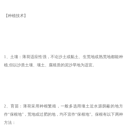
【种植技术】
1、土壤：薄荷适应性强，不论沙土或黏土、生荒地或熟荒地都能种
植;但以沙质土壤、壤土、腐殖质的泥沙旱地为适宜。
2、育苗：薄荷采用种根繁殖，一般多选用壤土近水源荫蔽的地方
作“保根地”，荒地或过肥的地，均不宜作“保根地”。保根有以下两种
方法：