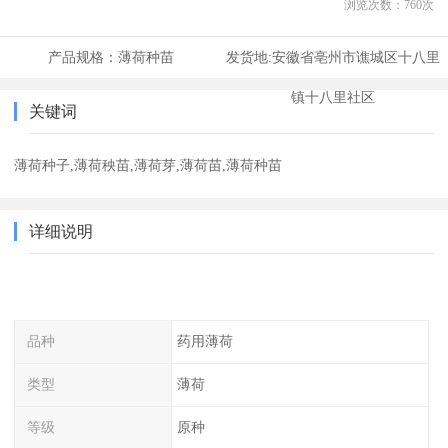
浏览次数：
760
次
产品规格：
薄荷种苗
发货地:
安徽省亳州市谯城区十八里
镇十八里社区
关键词
薄荷种子,薄荷秧苗,薄荷芽,薄荷苗,薄荷种苗
详细说明
品种
药用薄荷
类型
薄荷
等级
原种