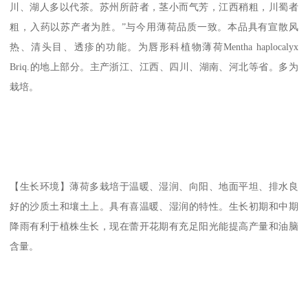
川、湖人多以代茶。苏州所莳者，茎小而气芳，江西稍粗，川蜀者
粗，入药以苏产者为胜。”与今用薄荷品质一致。本品具有宣散风
热、清头目、透疹的功能。为唇形科植物薄荷Mentha haplocalyx
Briq.的地上部分。主产浙江、江西、四川、湖南、河北等省。多为
栽培。
【生长环境】薄荷多栽培于温暖、湿润、向阳、地面平坦、排水良
好的沙质土和壤土上。具有喜温暖、湿润的特性。生长初期和中期
降雨有利于植株生长，现在蕾开花期有充足阳光能提高产量和油脑
含量。