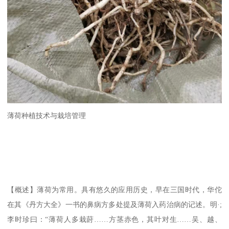
薄荷种植技术与栽培管理
【概述】薄荷为常用。具有悠久的应用历史，早在三国时代，华佗
在其《丹方大全》一书的鼻病方多处提及薄荷入药治病的记述。明·;
李时珍曰：“薄荷人多栽莳……方茎赤色，其叶对生……吴、越、