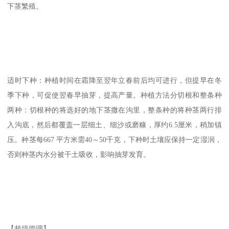
下茎繁殖。
适时下种：种植时间在霜降至翌年立春前后均可进行，但提早在冬
季下种，可促使翌春早抽芽，提高产量。种植方法分切根和整条种
两种：切根种的将选好的地下茎撒在沟里，整条种的将种茎两行排
入沟底，然后都覆盖一层细土、细沙或磨糠，厚约6.5厘米，稍加镇
压。种茎每667 平方米需40～50千克，下种时土壤应保持一定湿润，
否则种茎内水分被干土吸收，影响抽芽发育。
【栽培管理】