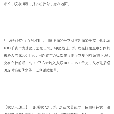
米长，喷水润湿，拌以粉拌匀，撒在地面。
6、增施肥料：在种植时，用堆肥1000千克或河泥1000千克、焦泥灰
1000千克作为基肥，追肥以氮、钾肥最佳。第1次在惊蛰至春分间施
稀释人粪尿500千克，用以催苗;第2次在谷雨至立夏间打后施下;第3
次在立秋前后，每667平方米施入粪尿1000～1500千克，头收割后必
须及时施稀薄水粪，以利继续抽苗。
【收获与加工】一般采收2次，第1次在大暑前后叶色由绿转黄，油