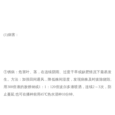
(1)病害：
①锈病：危害叶、茎，在连续阴雨、过度干旱或缺肥情况下最易发
生。方法：加强田间通风，降低株间湿度，发现病株及时拔除烧毁;
用300倍液的敌锈钠或1：1：120倍波尔多液喷洒，连续2～3次，防
止蔓延;也可在播种前用45℃热水浸种10分钟。