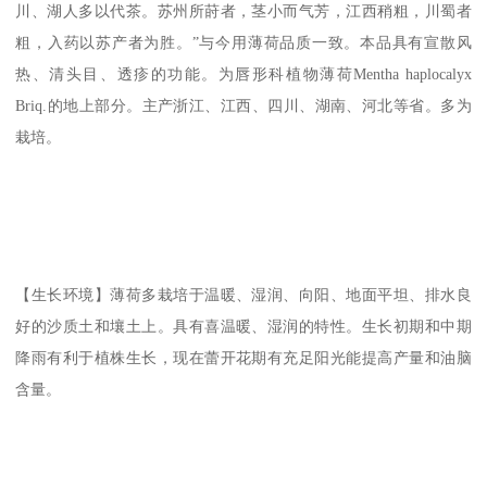
川、湖人多以代茶。苏州所莳者，茎小而气芳，江西稍粗，川蜀者
粗，入药以苏产者为胜。”与今用薄荷品质一致。本品具有宣散风
热、清头目、透疹的功能。为唇形科植物薄荷Mentha haplocalyx
Briq.的地上部分。主产浙江、江西、四川、湖南、河北等省。多为
栽培。
【生长环境】薄荷多栽培于温暖、湿润、向阳、地面平坦、排水良
好的沙质土和壤土上。具有喜温暖、湿润的特性。生长初期和中期
降雨有利于植株生长，现在蕾开花期有充足阳光能提高产量和油脑
含量。