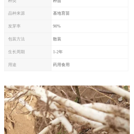
种类
种苗
品种来源
基地育苗
发芽率
90%
包装方法
散装
生长周期
1-2年
用途
药用食用