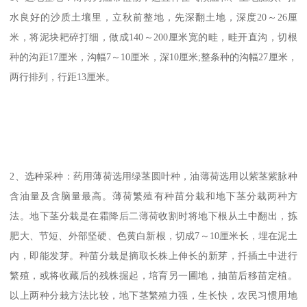
水良好的沙质土壤里，立秋前整地，先深翻土地，深度20～26厘
米，将泥块耙碎打细，做成140～200厘米宽的畦，畦开直沟，切根
种的沟距17厘米，沟幅7～10厘米，深10厘米;整条种的沟幅27厘米，
两行排列，行距13厘米。
2、选种采种：药用薄荷选用绿茎圆叶种，油薄荷选用以紫茎紫脉种
含油量及含脑量最高。薄荷繁殖有种苗分栽和地下茎分栽两种方
法。地下茎分栽是在霜降后二薄荷收割时将地下根从土中翻出，拣
肥大、节短、外部坚硬、色黄白新根，切成7～10厘米长，埋在泥土
内，即能发芽。种苗分栽是摘取长株上伸长的新芽，扦插土中进行
繁殖，或将收藏后的残株掘起，培育另一圃地，抽苗后移苗定植。
以上两种分栽方法比较，地下茎繁殖力强，生长快，农民习惯用地