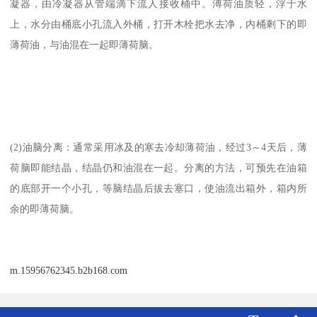
凝器，由冷凝器从管端滴下流人接收桶中。溥荷油质轻，浮于水
上，水分由桶底小孔流入外桶，打开木栓把水去净，内桶剩下的即
薄荷油，与油混在一起即薄荷脑。
(2)油脑分离：通常采用冰及的寒去冷却薄荷油，经过3～4天后，薄
荷脑即能结晶，结晶仍和油混在一起。分离的方法，可预先在油箱
的底部开一个小孔，等脑结晶后拔去塞口，使油流出箱外，箱内所
余的即薄荷脑。
m.15956762345.b2b168.com