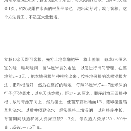
查1次，如发现露在水面的根茎呈绿色、泡出幼芽时，就可窖根。这
个方法费工，不适宜大量栽培。
立秋10余天即可窖根。先将土地犁翻耙平，将土整细，做成270厘米
宽的畦，畦与畦间，留34厘米宽的走道，以便进行田间管理。在整
地前2～3天.，把本地保根的种根挖出来，按换地保根的选根浸根方
法，把种根浸好，然后在整好的畦地，每隔26厘米打4～7厘米深的
行子(不浇粪水，以免天热烧根)，距17～20厘米，顺序斜放三四根种
根，放时青嫩芽向上，然后覆土，使苗芽露出地面1/3，随即覆盖稻
草和浇水。以后并须勤浇水，经常保持土壤湿润，以利根芽生长。
育苗期间须施稀薄人粪尿或铵2～3次。每次施入粪尿250～300千
克，或铵5～7.5千克。