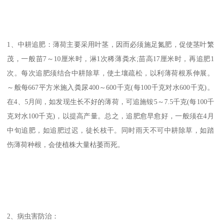
1、中耕追肥：薄荷主要采用叶茎，因而必须施足氮肥，促使茎叶繁
茂，一般苗7～10厘米时，淋1次稀薄粪水;苗高17厘米时，再追肥1
次。每次追肥须结合中耕除草，使土壤疏松，以利薄荷根系伸展。
～般每667平方米施入粪尿400～600千克(每100千克对水600千克)。
在4、5月间，如发现生长不好的薄荷，可追施铵5～7.5千克(每100千
克对水100千克)，以提高产量。总之，追肥愈早愈好，一般须在4月
中旬追肥，如追肥过迟，徒长枝干。同时雨天不可中耕除草，如踏
伤薄荷种根，会使植株大量枯萎而死。
2、病虫害防治：