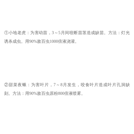
①小地老虎：为害幼苗，3～5月间咬断苗茎造成缺苗。方法：灯光
诱杀成虫。用90%敌百虫1000倍液浇灌。
②甜菜夜蛾：为害叶片，7～8月发生，咬食叶片造成叶片孔洞缺
刻。方法：用90%敌百虫原粉800倍液喷雾。