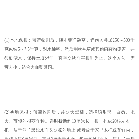
(1)本地保根：薄荷收割后，随即锄净杂草，追施入粪尿250～500千
克或铵5～7.5千克，对水稀释。然后用丝毛草或其他荫蔽物覆盖，并
须勤浇水，保持土壤湿润，直至立秋前窖根时为止。这个方法，需
劳力少，适合大面积繁殖。
(2)换地保根：薄荷收割后，趁阴天犁翻，选择鸡爪形，白嫩、肥
大、节短的根茎作种。选时折断约10厘米长一根，扎成20根左右一
把，放于洞子黑浅水而又阴凉的地上;或者放于家里木桶或瓦缸内，
用清水浸6厘米深，露出3厘米于水面，每天须换1次水。浸4～5天检