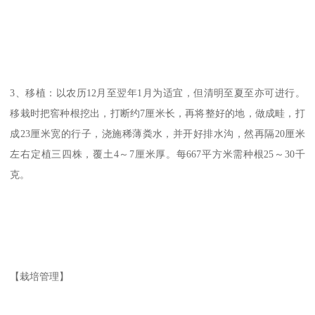
3、移植：以农历12月至翌年1月为适宜，但清明至夏至亦可进行。
移栽时把窖种根挖出，打断约7厘米长，再将整好的地，做成畦，打
成23厘米宽的行子，浇施稀薄粪水，并开好排水沟，然再隔20厘米
左右定植三四株，覆土4～7厘米厚。每667平方米需种根25～30千
克。
【栽培管理】