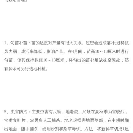
1、匀苗补苗：苗的适度对产量有很大关系。过密会造成落叶;过稀抗
风力弱，成活率降低，影响产量。在4月间，苗高10～13厘米时进行
匀苗，使其保持株距10～13厘米，将匀出的苗补足缺株空隙处，还
有多余可另行选地种植。
5、虫害防治：主要虫害有尺蠖、地老虎。尺蠖在夏秋季为害较烈，
常啃食叶片，农民多人工捕杀。地老虎损害地面茎部，在中耕时翻
出地面，随手捕杀，或用粉剂和杂草毒饼。方法：将新鲜草切成1厘