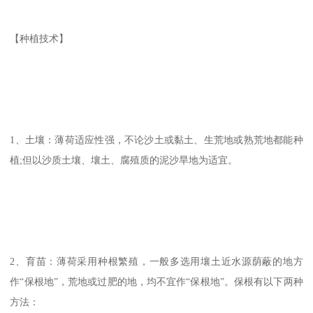
【种植技术】
1、土壤：薄荷适应性强，不论沙土或黏土、生荒地或熟荒地都能种
植;但以沙质土壤、壤土、腐殖质的泥沙旱地为适宜。
2、育苗：薄荷采用种根繁殖，一般多选用壤土近水源荫蔽的地方
作“保根地”，荒地或过肥的地，均不宜作“保根地”。保根有以下两种
方法：