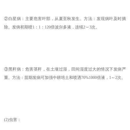
②白星病：主要危害叶部，从夏至秋发生。方法：发现病叶及时摘
除。发病初期喷1：1：120倍波尔多液，连续2～3次。
③黑秆病：危害茎秆，在土壤过湿，田间湿度过大的情况下发病严
重。方法：苗期发病可加强中耕培土和喷洒70%1000倍液，1～2次。
(2)虫害：