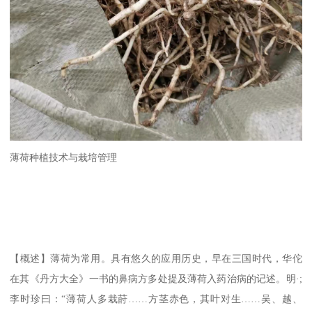
薄荷种植技术与栽培管理
【概述】薄荷为常用。具有悠久的应用历史，早在三国时代，华佗
在其《丹方大全》一书的鼻病方多处提及薄荷入药治病的记述。明·;
李时珍曰：“薄荷人多栽莳……方茎赤色，其叶对生……吴、越、