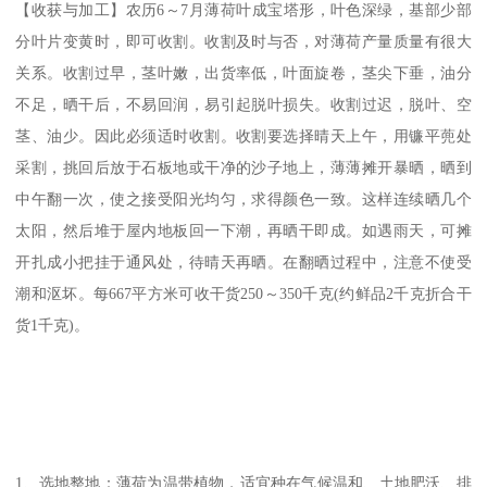
【收获与加工】农历6～7月薄荷叶成宝塔形，叶色深绿，基部少部
分叶片变黄时，即可收割。收割及时与否，对薄荷产量质量有很大
关系。收割过早，茎叶嫩，出货率低，叶面旋卷，茎尖下垂，油分
不足，晒干后，不易回润，易引起脱叶损失。收割过迟，脱叶、空
茎、油少。因此必须适时收割。收割要选择晴天上午，用镰平蔸处
采割，挑回后放于石板地或干净的沙子地上，薄薄摊开暴晒，晒到
中午翻一次，使之接受阳光均匀，求得颜色一致。这样连续晒几个
太阳，然后堆于屋内地板回一下潮，再晒干即成。如遇雨天，可摊
开扎成小把挂于通风处，待晴天再晒。在翻晒过程中，注意不使受
潮和沤坏。每667平方米可收干货250～350千克(约鲜品2千克折合干
货1千克)。
1、选地整地：薄荷为温带植物，适宜种在气候温和、土地肥沃、排