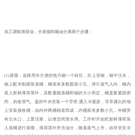
加工调制薄荷油，分蒸馏和脑油分离两个步骤：
(1)蒸馏：选择用水方便的地方砌一个砖灶，灶上安锅，锅中注水，
锅上配木制圆形蒸桶，桶底有多数圆形小孔，俾引蒸气入内，桶内
装入新鲜薄荷茎叶，其数量随蒸桶和锅的大小而定，桶盖要紧固密
闭，勿使泄气。盖的中央安装一个导管;通入冷凝器，导管露出的地
上安装接收桶，由内外两桶相套而成，内桶底有多数小孔，外桶旁
有出水口，上置活塞，以便启闭泄水用。工作时开始把新鲜薄荷装
入蒸桶进行蒸馏，薄荷茎叶所含油分，随着蒸气上升，由导管至冷