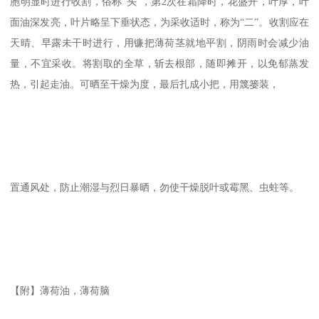
胞明显时进行收割，俗称“头”，第2次在霜降时，花盛开，叶厚，叶
面油深发亮，叶片略呈下垂状态，为采收适时，称为“二”。收割应在
天晴、早露未干时进行，用镰把薄荷茎就地平割，阴雨时会减少油
量，不宜采收。将割取的全草，斩去根部，随即摊开，以免郁蒸发
热，引起走油。可晒至干燥为度，最后扎成小把，用篾篓装，
置通风处，防止潮湿与烈日暴晒，勿使干燥脱叶或霉黑、虫蛀等。
【附】薄荷油，薄荷脑