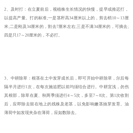
2、及时打：在立夏前后，视植株生长情况的快慢，提早或推迟打，
以提高产量。打的标准;一是茎秆高34厘米以上的，剪去梢10～13厘
米;二是刚及34厘米的，割去7厘米左右;三是不满34厘米的，可摘去;
四是只17～20厘米的，不必打。
3、中耕除草：根茎在土中发芽成长后，即可开始中耕除草，尔后每
隔半月进行1次，在每次施追肥以前均须结合进行。中耕宜浅，勿伤
其根部，除草在夏、秋两季须进行4～5次，多至7～8次。第1次收割
后，应即除去留在地上的残株及老茎，以免影响嫩茎抽芽发育。油
薄荷中如发现夹杂在薄荷，应如数除去。