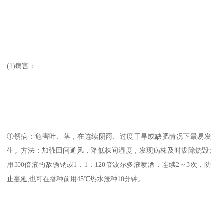
(1)病害：
①锈病：危害叶、茎，在连续阴雨、过度干旱或缺肥情况下最易发
生。方法：加强田间通风，降低株间湿度，发现病株及时拔除烧毁;
用300倍液的敌锈钠或1：1：120倍波尔多液喷洒，连续2～3次，防
止蔓延;也可在播种前用45℃热水浸种10分钟。