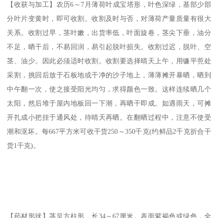
【收获与加工】农历6～7月薄荷叶成宝塔形，叶色深绿，基部少部
分叶片变黄时，即可收割。收割及时与否，对薄荷产量质量有很大
关系。收割过早，茎叶嫩，出货率低，叶面旋卷，茎尖下垂，油分
不足，晒干后，不易回润，易引起脱叶损失。收割过迟，脱叶、空
茎、油少。因此必须适时收割。收割要选择晴天上午，用镰平蔸处
采割，挑回后放于石板地或干净的沙子地上，薄薄摊开暴晒，晒到
中午翻一次，使之接受阳光均匀，求得颜色一致。这样连续晒几个
太阳，然后堆于屋内地板回一下潮，再晒干即成。如遇雨天，可摊
开扎成小把挂于通风处，待晴天再晒。在翻晒过程中，注意不使受
潮和沤坏。每667平方米可收干货250～350千克(约鲜品2千克折合干
货1千克)。
【药材形状】茎呈方柱形，长34～67厘米。表面紫褐色或绿色，全