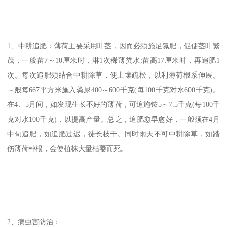
1、中耕追肥：薄荷主要采用叶茎，因而必须施足氮肥，促使茎叶繁
茂，一般苗7～10厘米时，淋1次稀薄粪水;苗高17厘米时，再追肥1
次。每次追肥须结合中耕除草，使土壤疏松，以利薄荷根系伸展。
～般每667平方米施入粪尿400～600千克(每100千克对水600千克)。
在4、5月间，如发现生长不好的薄荷，可追施铵5～7.5千克(每100千
克对水100千克)，以提高产量。总之，追肥愈早愈好，一般须在4月
中旬追肥，如追肥过迟，徒长枝干。同时雨天不可中耕除草，如踏
伤薄荷种根，会使植株大量枯萎而死。
2、病虫害防治：