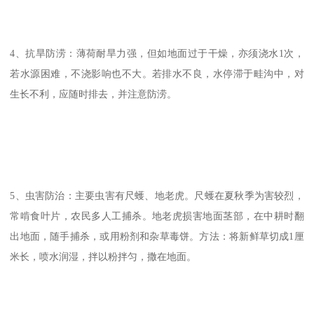
4、抗旱防涝：薄荷耐旱力强，但如地面过于干燥，亦须浇水1次，
若水源困难，不浇影响也不大。若排水不良，水停滞于畦沟中，对
生长不利，应随时排去，并注意防涝。
5、虫害防治：主要虫害有尺蠖、地老虎。尺蠖在夏秋季为害较烈，
常啃食叶片，农民多人工捕杀。地老虎损害地面茎部，在中耕时翻
出地面，随手捕杀，或用粉剂和杂草毒饼。方法：将新鲜草切成1厘
米长，喷水润湿，拌以粉拌匀，撒在地面。