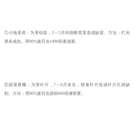
①小地老虎：为害幼苗，3～5月间咬断苗茎造成缺苗。方法：灯光
诱杀成虫。用90%敌百虫1000倍液浇灌。
②甜菜夜蛾：为害叶片，7～8月发生，咬食叶片造成叶片孔洞缺
刻。方法：用90%敌百虫原粉800倍液喷雾。