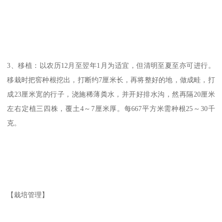
3、移植：以农历12月至翌年1月为适宜，但清明至夏至亦可进行。
移栽时把窖种根挖出，打断约7厘米长，再将整好的地，做成畦，打
成23厘米宽的行子，浇施稀薄粪水，并开好排水沟，然再隔20厘米
左右定植三四株，覆土4～7厘米厚。每667平方米需种根25～30千
克。
【栽培管理】