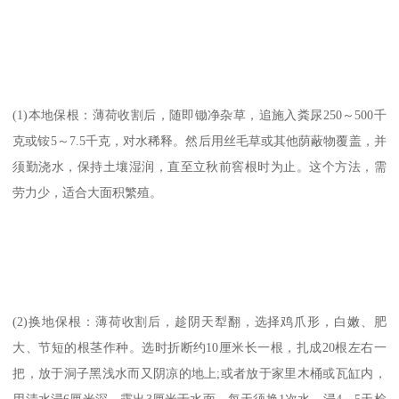
(1)本地保根：薄荷收割后，随即锄净杂草，追施入粪尿250～500千
克或铵5～7.5千克，对水稀释。然后用丝毛草或其他荫蔽物覆盖，并
须勤浇水，保持土壤湿润，直至立秋前窖根时为止。这个方法，需
劳力少，适合大面积繁殖。
(2)换地保根：薄荷收割后，趁阴天犁翻，选择鸡爪形，白嫩、肥
大、节短的根茎作种。选时折断约10厘米长一根，扎成20根左右一
把，放于洞子黑浅水而又阴凉的地上;或者放于家里木桶或瓦缸内，
用清水浸6厘米深，露出3厘米于水面，每天须换1次水。浸4～5天检