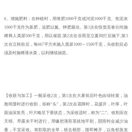
6、增施肥料：在种植时，用堆肥1000千克或河泥1000千克、焦泥灰
1000千克作为基肥，追肥以氮、钾肥最佳。第1次在惊蛰至春分间施
稀释人粪尿500千克，用以催苗;第2次在谷雨至立夏间打后施下;第3
次在立秋前后，每667平方米施入粪尿1000～1500千克，头收割后必
须及时施稀薄水粪，以利继续抽苗。
【收获与加工】一般采收2次，第1次在大暑前后叶色由绿转黄，油
胞明显时进行收割，俗称“头”，第2次在霜降时，花盛开，叶厚，叶
面油深发亮，叶片略呈下垂状态，为采收适时，称为“二”。收割应在
天晴、早露未干时进行，用镰把薄荷茎就地平割，阴雨时会减少油
量，不宜采收。将割取的全草，斩去根部，随即摊开，以免郁蒸发