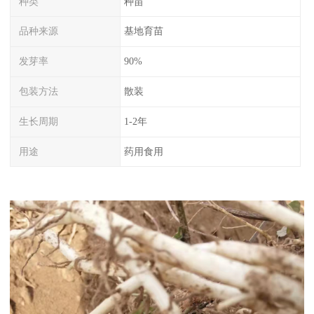
种类
种苗
品种来源
基地育苗
发芽率
90%
包装方法
散装
生长周期
1-2年
用途
药用食用