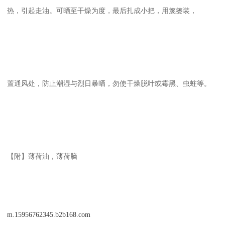
热，引起走油。可晒至干燥为度，最后扎成小把，用篾篓装，
置通风处，防止潮湿与烈日暴晒，勿使干燥脱叶或霉黑、虫蛀等。
【附】薄荷油，薄荷脑
m.15956762345.b2b168.com