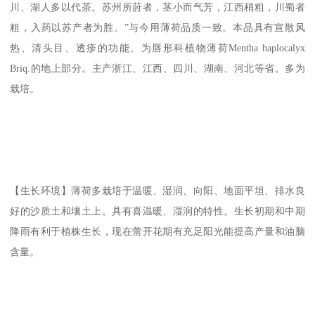
川、湖人多以代茶。苏州所莳者，茎小而气芳，江西稍粗，川蜀者
粗，入药以苏产者为胜。”与今用薄荷品质一致。本品具有宣散风
热、清头目、透疹的功能。为唇形科植物薄荷Mentha haplocalyx
Briq.的地上部分。主产浙江、江西、四川、湖南、河北等省。多为
栽培。
【生长环境】薄荷多栽培于温暖、湿润、向阳、地面平坦、排水良
好的沙质土和壤土上。具有喜温暖、湿润的特性。生长初期和中期
降雨有利于植株生长，现在蕾开花期有充足阳光能提高产量和油脑
含量。