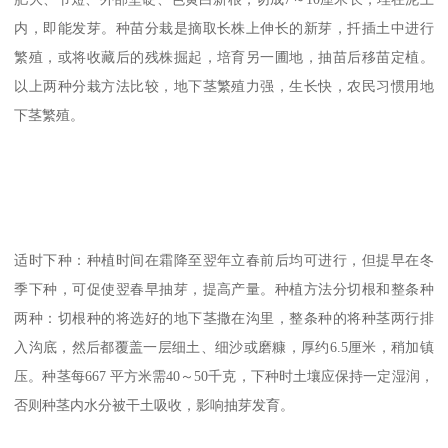
内，即能发芽。种苗分栽是摘取长株上伸长的新芽，扦插土中进行
繁殖，或将收藏后的残株掘起，培育另一圃地，抽苗后移苗定植。
以上两种分栽方法比较，地下茎繁殖力强，生长快，农民习惯用地
下茎繁殖。
适时下种：种植时间在霜降至翌年立春前后均可进行，但提早在冬
季下种，可促使翌春早抽芽，提高产量。种植方法分切根和整条种
两种：切根种的将选好的地下茎撒在沟里，整条种的将种茎两行排
入沟底，然后都覆盖一层细土、细沙或磨糠，厚约6.5厘米，稍加镇
压。种茎每667 平方米需40～50千克，下种时土壤应保持一定湿润，
否则种茎内水分被干土吸收，影响抽芽发育。