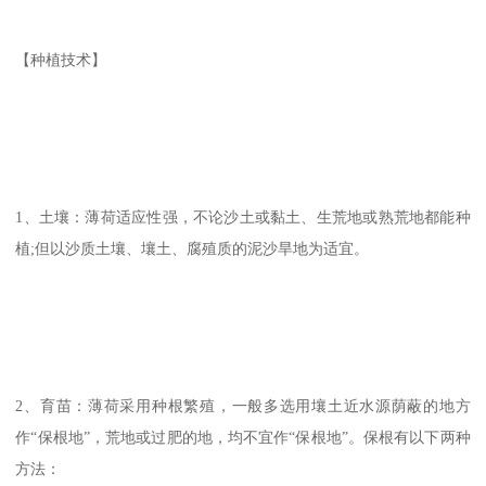
【种植技术】
1、土壤：薄荷适应性强，不论沙土或黏土、生荒地或熟荒地都能种
植;但以沙质土壤、壤土、腐殖质的泥沙旱地为适宜。
2、育苗：薄荷采用种根繁殖，一般多选用壤土近水源荫蔽的地方
作“保根地”，荒地或过肥的地，均不宜作“保根地”。保根有以下两种
方法：