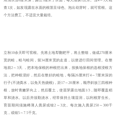
查1次，如发现露在水面的根茎呈绿色、泡出幼芽时，就可窖根。这
个方法费工，不适宜大量栽培。
立秋10余天即可窖根。先将土地犁翻耙平，将土整细，做成270厘米
宽的畦，畦与畦间，留34厘米宽的走道，以便进行田间管理。在整
地前2～3天.，把本地保根的种根挖出来，按换地保根的选根浸根方
法，把种根浸好，然后在整好的畦地，每隔26厘米打4～7厘米深的
行子(不浇粪水，以免天热烧根)，距17～20厘米，顺序斜放三四根种
根，放时青嫩芽向上，然后覆土，使苗芽露出地面1/3，随即覆盖稻
草和浇水。以后并须勤浇水，经常保持土壤湿润，以利根芽生长。
育苗期间须施稀薄人粪尿或铵2～3次。每次施入粪尿250～300千
克，或铵5～7.5千克。