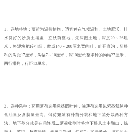
1、选地整地：薄荷为温带植物，适宜种在气候温和、土地肥沃、排
水良好的沙质土壤里，立秋前整地，先深翻土地，深度20～26厘
米，将泥块耙碎打细，做成140～200厘米宽的畦，畦开直沟，切根
种的沟距17厘米，沟幅7～10厘米，深10厘米;整条种的沟幅27厘米，
两行排列，行距13厘米。
2、选种采种：药用薄荷选用绿茎圆叶种，油薄荷选用以紫茎紫脉种
含油量及含脑量最高。薄荷繁殖有种苗分栽和地下茎分栽两种方
法。地下茎分栽是在霜降后二薄荷收割时将地下根从土中翻出，拣
肥大、节短、外部坚硬、色黄白新根，切成7～10厘米长，埋在泥土