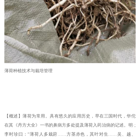
薄荷种植技术与栽培管理
【概述】薄荷为常用。具有悠久的应用历史，早在三国时代，华佗
在其《丹方大全》一书的鼻病方多处提及薄荷入药治病的记述。明·;
李时珍曰：“薄荷人多栽莳……方茎赤色，其叶对生……吴、越、