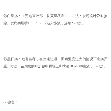
②白星病：主要危害叶部，从夏至秋发生。方法：发现病叶及时摘
除。发病初期喷1：1：120倍波尔多液，连续2～3次。
③黑秆病：危害茎秆，在土壤过湿，田间湿度过大的情况下发病严
重。方法：苗期发病可加强中耕培土和喷洒70%1000倍液，1～2次。
(2)虫害：