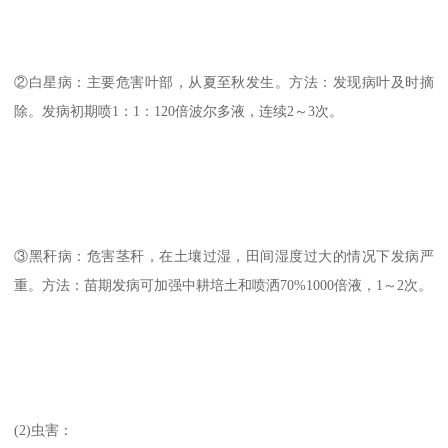
②白星病：主要危害叶部，从夏至秋发生。方法：发现病叶及时摘
除。发病初期喷1：1：120倍波尔多液，连续2～3次。
③黑秆病：危害茎秆，在土壤过湿，田间湿度过大的情况下发病严
重。方法：苗期发病可加强中耕培土和喷洒70%1000倍液，1～2次。
(2)虫害：