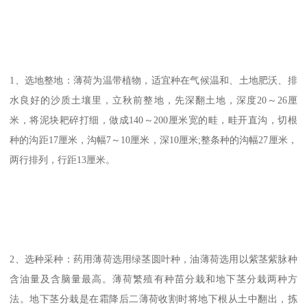
1、选地整地：薄荷为温带植物，适宜种在气候温和、土地肥沃、排
水良好的沙质土壤里，立秋前整地，先深翻土地，深度20～26厘
米，将泥块耙碎打细，做成140～200厘米宽的畦，畦开直沟，切根
种的沟距17厘米，沟幅7～10厘米，深10厘米;整条种的沟幅27厘米，
两行排列，行距13厘米。
2、选种采种：药用薄荷选用绿茎圆叶种，油薄荷选用以紫茎紫脉种
含油量及含脑量最高。薄荷繁殖有种苗分栽和地下茎分栽两种方
法。地下茎分栽是在霜降后二薄荷收割时将地下根从土中翻出，拣