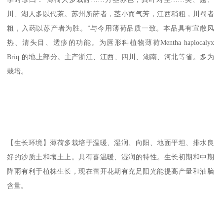
川、湖人多以代茶。苏州所莳者，茎小而气芳，江西稍粗，川蜀者
粗，入药以苏产者为胜。”与今用薄荷品质一致。本品具有宣散风
热、清头目、透疹的功能。为唇形科植物薄荷Mentha haplocalyx
Briq.的地上部分。主产浙江、江西、四川、湖南、河北等省。多为
栽培。
【生长环境】薄荷多栽培于温暖、湿润、向阳、地面平坦、排水良
好的沙质土和壤土上。具有喜温暖、湿润的特性。生长初期和中期
降雨有利于植株生长，现在蕾开花期有充足阳光能提高产量和油脑
含量。