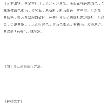
【药材形状】茎呈方柱形，长34～67厘米。表面紫褐色或绿色，全
株密被白色柔毛，质轻脆，易折断，断面白色，常中空。叶对生，
具短柄，叶片多皱缩或破碎，完整叶片呈长椭圆形或卵圆形，叶端
尖，边缘具锯齿，正面暗绿色，背面色略浅，有稀毛。质脆易碎。
具强烈薄荷香气，味辛凉。
【附】浙江薄荷栽培方法。
【种植技术】