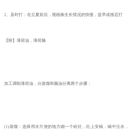
2、及时打：在立夏前后，视植株生长情况的快慢，提早或推迟打
【附】薄荷油，薄荷脑
加工调制薄荷油，分蒸馏和脑油分离两个步骤：
(1)蒸馏：选择用水方便的地方砌一个砖灶，灶上安锅，锅中注水，