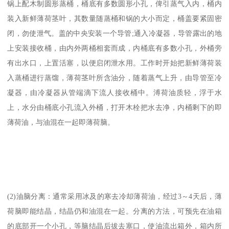
锅上配木制圆形蒸桶，桶底有多数圆形小孔，俾引蒸气入内，桶内
装入新鲜薄荷茎叶，其数量随蒸桶和锅的大小而定，桶盖要紧固密
闭，勿使泄气。盖的中央安装一个导管;通入冷凝器，导管露出的地
上安装接收桶，由内外两桶相套而成，内桶底有多数小孔，外桶旁
有出水口，上置活塞，以便启闭泄水用。工作时开始把新鲜薄荷装
入蒸桶进行蒸馏，薄荷茎叶所含油分，随着蒸气上升，由导管至冷
凝器，由冷凝器从管端滴下流人接收桶中。溥荷油质轻，浮于水
上，水分由桶底小孔流入外桶，打开木栓把水去净，内桶剩下的即
薄荷油，与油混在一起即薄荷脑。
(2)油脑分离：通常采用冰及的寒去冷却薄荷油，经过3～4天后，薄
荷脑即能结晶，结晶仍和油混在一起。分离的方法，可预先在油箱
的底部开一个小孔，等脑结晶后拔去塞口，使油流出箱外，箱内所