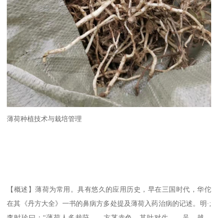
薄荷种植技术与栽培管理
【概述】薄荷为常用。具有悠久的应用历史，早在三国时代，华佗
在其《丹方大全》一书的鼻病方多处提及薄荷入药治病的记述。明·;
李时珍曰：“薄荷人多栽莳……方茎赤色，其叶对生……吴、越、