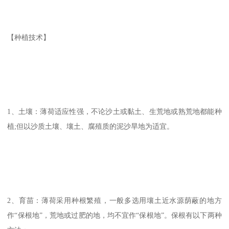
【种植技术】
1、土壤：薄荷适应性强，不论沙土或黏土、生荒地或熟荒地都能种
植;但以沙质土壤、壤土、腐殖质的泥沙旱地为适宜。
2、育苗：薄荷采用种根繁殖，一般多选用壤土近水源荫蔽的地方
作“保根地”，荒地或过肥的地，均不宜作“保根地”。保根有以下两种