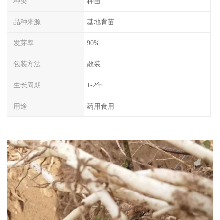
种类
种苗
品种来源
基地育苗
发芽率
90%
包装方法
散装
生长周期
1-2年
用途
药用食用