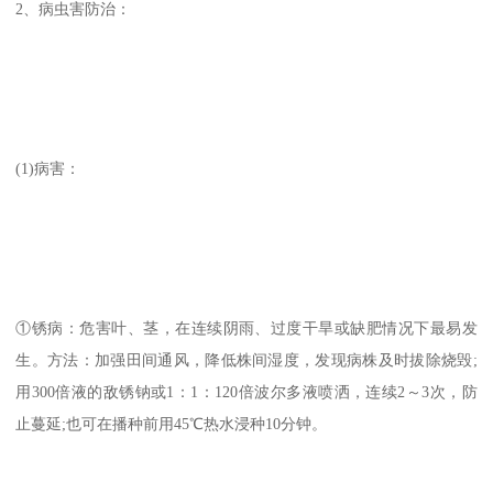
2、病虫害防治：
(1)病害：
①锈病：危害叶、茎，在连续阴雨、过度干旱或缺肥情况下最易发
生。方法：加强田间通风，降低株间湿度，发现病株及时拔除烧毁;
用300倍液的敌锈钠或1：1：120倍波尔多液喷洒，连续2～3次，防
止蔓延;也可在播种前用45℃热水浸种10分钟。