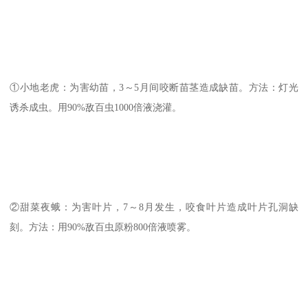
①小地老虎：为害幼苗，3～5月间咬断苗茎造成缺苗。方法：灯光
诱杀成虫。用90%敌百虫1000倍液浇灌。
②甜菜夜蛾：为害叶片，7～8月发生，咬食叶片造成叶片孔洞缺
刻。方法：用90%敌百虫原粉800倍液喷雾。