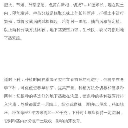
肥大、节短、外部坚硬、色黄白新根，切成7～10厘米长，埋在泥土
内，即能发芽。种苗分栽是摘取长株上伸长的新芽，扦插土中进行
繁殖，或将收藏后的残株掘起，培育另一圃地，抽苗后移苗定植。
以上两种分栽方法比较，地下茎繁殖力强，生长快，农民习惯用地
下茎繁殖。
适时下种：种植时间在霜降至翌年立春前后均可进行，但提早在冬
季下种，可促使翌春早抽芽，提高产量。种植方法分切根和整条种
两种：切根种的将选好的地下茎撒在沟里，整条种的将种茎两行排
入沟底，然后都覆盖一层细土、细沙或磨糠，厚约6.5厘米，稍加镇
压。种茎每667 平方米需40～50千克，下种时土壤应保持一定湿润，
否则种茎内水分被干土吸收，影响抽芽发育。