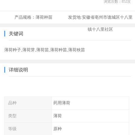
浏览次数：
852
次
产品规格：
薄荷种苗
发货地:
安徽省亳州市谯城区十八里
镇十八里社区
关键词
薄荷种子,薄荷芽,薄荷苗,薄荷种苗,薄荷秧苗
详细说明
品种
药用薄荷
类型
薄荷
等级
原种