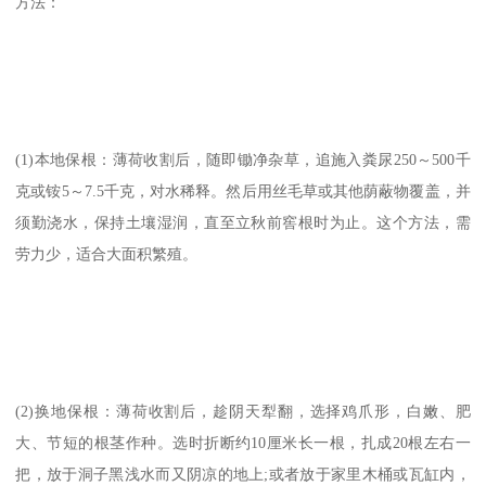
方法：
(1)本地保根：薄荷收割后，随即锄净杂草，追施入粪尿250～500千
克或铵5～7.5千克，对水稀释。然后用丝毛草或其他荫蔽物覆盖，并
须勤浇水，保持土壤湿润，直至立秋前窖根时为止。这个方法，需
劳力少，适合大面积繁殖。
(2)换地保根：薄荷收割后，趁阴天犁翻，选择鸡爪形，白嫩、肥
大、节短的根茎作种。选时折断约10厘米长一根，扎成20根左右一
把，放于洞子黑浅水而又阴凉的地上;或者放于家里木桶或瓦缸内，