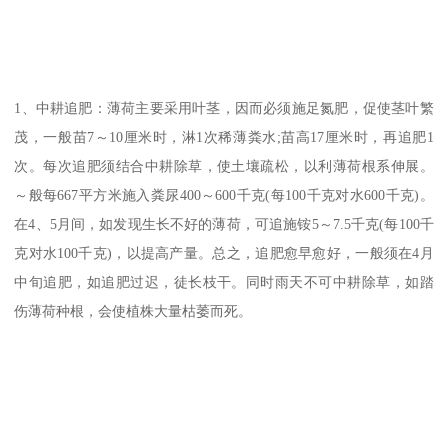
1、中耕追肥：薄荷主要采用叶茎，因而必须施足氮肥，促使茎叶繁
茂，一般苗7～10厘米时，淋1次稀薄粪水;苗高17厘米时，再追肥1
次。每次追肥须结合中耕除草，使土壤疏松，以利薄荷根系伸展。
～般每667平方米施入粪尿400～600千克(每100千克对水600千克)。
在4、5月间，如发现生长不好的薄荷，可追施铵5～7.5千克(每100千
克对水100千克)，以提高产量。总之，追肥愈早愈好，一般须在4月
中旬追肥，如追肥过迟，徒长枝干。同时雨天不可中耕除草，如踏
伤薄荷种根，会使植株大量枯萎而死。