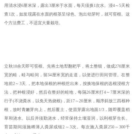
用清水浸6厘米深，露出3厘米于水面，每天须换1次水。浸4～5天检
查1次，如发现露在水面的根茎呈绿色、泡出幼芽时，就可窖根。这
个方法费工，不适宜大量栽培。
立秋10余天即可窖根。先将土地犁翻耙平，将土整细，做成270厘米
宽的畦，畦与畦间，留34厘米宽的走道，以便进行田间管理。在整
地前2～3天.，把本地保根的种根挖出来，按换地保根的选根浸根方
法，把种根浸好，然后在整好的畦地，每隔26厘米打4～7厘米深的
行子(不浇粪水，以免天热烧根)，距17～20厘米，顺序斜放三四根种
根，放时青嫩芽向上，然后覆土，使苗芽露出地面1/3，随即覆盖稻
草和浇水。以后并须勤浇水，经常保持土壤湿润，以利根芽生长。
育苗期间须施稀薄人粪尿或铵2～3次。每次施入粪尿250～300千