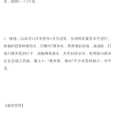
克，或铵5～7.5千克。
3、移植：以农历12月至翌年1月为适宜，但清明至夏至亦可进行。
移栽时把窖种根挖出，打断约7厘米长，再将整好的地，做成畦，打
成23厘米宽的行子，浇施稀薄粪水，并开好排水沟，然再隔20厘米
左右定植三四株，覆土4～7厘米厚。每667平方米需种根25～30千
克。
【栽培管理】