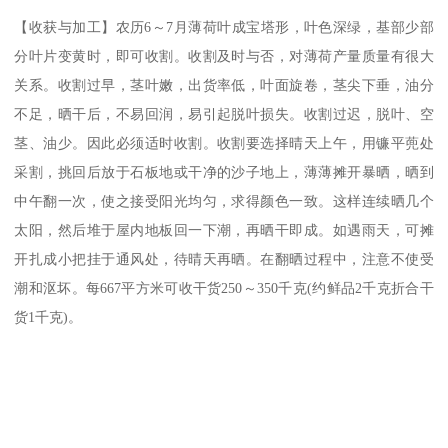
【收获与加工】农历6～7月薄荷叶成宝塔形，叶色深绿，基部少部
分叶片变黄时，即可收割。收割及时与否，对薄荷产量质量有很大
关系。收割过早，茎叶嫩，出货率低，叶面旋卷，茎尖下垂，油分
不足，晒干后，不易回润，易引起脱叶损失。收割过迟，脱叶、空
茎、油少。因此必须适时收割。收割要选择晴天上午，用镰平蔸处
采割，挑回后放于石板地或干净的沙子地上，薄薄摊开暴晒，晒到
中午翻一次，使之接受阳光均匀，求得颜色一致。这样连续晒几个
太阳，然后堆于屋内地板回一下潮，再晒干即成。如遇雨天，可摊
开扎成小把挂于通风处，待晴天再晒。在翻晒过程中，注意不使受
潮和沤坏。每667平方米可收干货250～350千克(约鲜品2千克折合干
货1千克)。