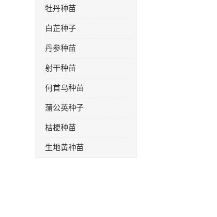
牡丹种苗
白芷种子
丹参种苗
射干种苗
何首乌种苗
蒲公英种子
桔梗种苗
生地黄种苗
玄参种苗
紫苑种苗
板蓝根种子