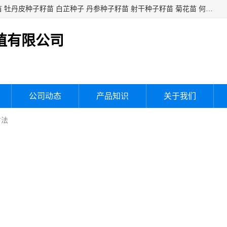
白芍种子籽苗 白芍芽头 芍药种子籽苗 芍药芽头 赤芍种子籽苗 牡丹皮种子籽苗 白芷种子 丹参种子籽苗 射干种子籽苗 菊花苗 何乌苗 蒲公英种子 桔梗种子籽苗 生地黄芽苗 玄参芽苗 元参芽苗 黑参芽苗 紫苑芽 紫菀苗 板蓝根种子 板兰根籽 大青叶种子 大青根种苗 防风种子 夏枯草种子 夏枯球籽 知母种子籽苗 白术种子 白术籽苗 薄荷种子籽苗 红花种子籽油
植有限公司
公司动态
产品知识
关于我们
方法