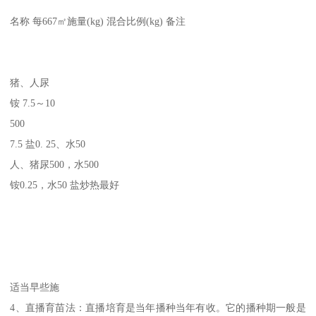
名称 每667㎡施量(kg) 混合比例(kg) 备注
猪、人尿
铵 7.5～10
500
7.5 盐0. 25、水50
人、猪尿500，水500
铵0.25，水50 盐炒热最好
适当早些施
4、直播育苗法：直播培育是当年播种当年有收。它的播种期一般是