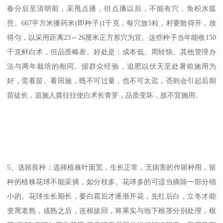
春分后至清明前，采甩点播，但点播以后，不能有穴，免积水瘟
蔸。667平方米播药米(即种子)1千克，每穴放3粒，籽要散得开，放
得匀，以采用距离23～26厘米正方形穴为宜。这些种子当年能收150
千克鲜白术，但品质略差。好处是：成本低、周转快。其他管理办
法与两年栽培的相同。据群众经验，追肥以伏天至处暑前施用为
好，需看苗、看田施，既不可过量，也不可太迟，否则会引起后期
苗徒长，追施人粪往往使白术长青芽，品质变坏，故不宜施用。
5、选留良种：选择植株叶面宽，生长正常，无病害的作留种用，留
种的植株花球不能采摘，如分枝多、花球多的可适当摘除一部分细
小的。花球生长期长，要白霜后才逐渐开花，先红后白，立冬才能
变黑老熟，成熟之后，连根拔回，将果实与地下根茎分别处理，根