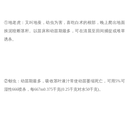
①地老虎：又叫地蚕，幼虫为害，喜吃白术的根部，晚上爬出地面
挨泥咬断茎秆。以苗床和幼苗期最多，可在清晨至田间捕捉或堆草
诱杀。
②蚜虫：幼苗期最多，吸收茎叶液汁常使幼苗萎缩死亡，可用5%可
湿性666喷杀，每667m0.375千克(0.25千克对水50千克)。