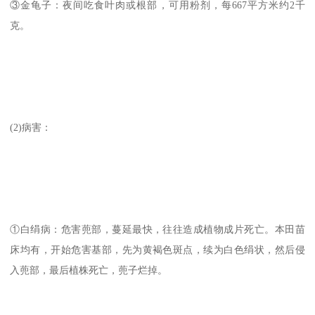
③金龟子：夜间吃食叶肉或根部，可用粉剂，每667平方米约2千
克。
(2)病害：
①白绢病：危害蔸部，蔓延最快，往往造成植物成片死亡。本田苗
床均有，开始危害基部，先为黄褐色斑点，续为白色绢状，然后侵
入蔸部，最后植株死亡，蔸子烂掉。