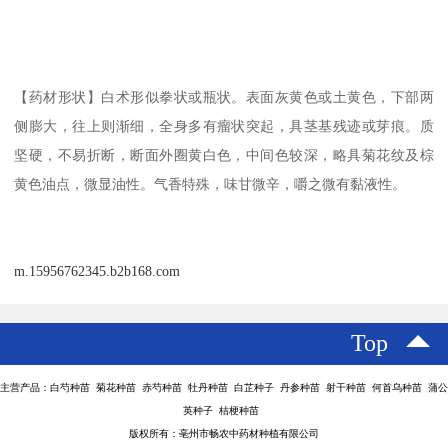
【药材形状】白术形似拳状或瓶状。表面灰黄色或土黄色，下部两
侧膨大，往上则渐细，全身多有瘤状突起，具茎基残迹或芽痕。质
坚硬，不易折断，断面外圈黄白色，中间色较深，略具菊花纹及棕
黄色油点，微显油性。气香特殊，味甘微辛，嚼之微有黏液性。
m.15956762345.b2b168.com
Top
主营产品：白芍种苗 菊花种苗 赤芍种苗 牡丹种苗 白芷种子 丹参种苗 射干种苗 何首乌种苗 蒲公
英种子 桔梗种苗
版权所有：亳州市畅农中药材种植有限公司