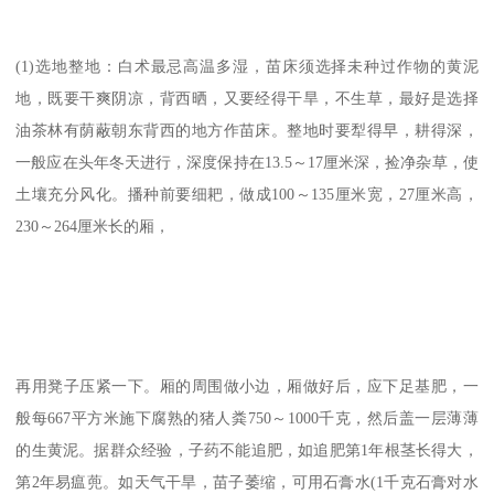
(1)选地整地：白术最忌高温多湿，苗床须选择未种过作物的黄泥
地，既要干爽阴凉，背西晒，又要经得干旱，不生草，最好是选择
油茶林有荫蔽朝东背西的地方作苗床。整地时要犁得早，耕得深，
一般应在头年冬天进行，深度保持在13.5～17厘米深，捡净杂草，使
土壤充分风化。播种前要细耙，做成100～135厘米宽，27厘米高，
230～264厘米长的厢，
再用凳子压紧一下。厢的周围做小边，厢做好后，应下足基肥，一
般每667平方米施下腐熟的猪人粪750～1000千克，然后盖一层薄薄
的生黄泥。据群众经验，子药不能追肥，如追肥第1年根茎长得大，
第2年易瘟蔸。如天气干旱，苗子萎缩，可用石膏水(1千克石膏对水