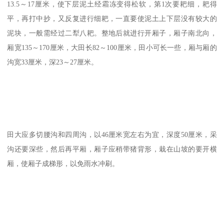
13.5～17厘米，使下层泥土经霜冻变得松软，第1次要耙细，耙得
平，再打中抄，又反复进行细耙，一直要使泥土上下层没有较大的
泥块，一般需经过二犁八耙。整地后就进行开厢子，厢子南北向，
厢宽135～170厘米，大田长82～100厘米，田小可长一些，厢与厢的
沟宽33厘米，深23～27厘米。
田大应多切腰沟和四周沟，以46厘米宽左右为宜，深度50厘米，采
沟还要深些，然后再平厢，厢子应稍带猪背形，栽在山坡的要开横
厢，使厢子成梯形，以免雨水冲刷。