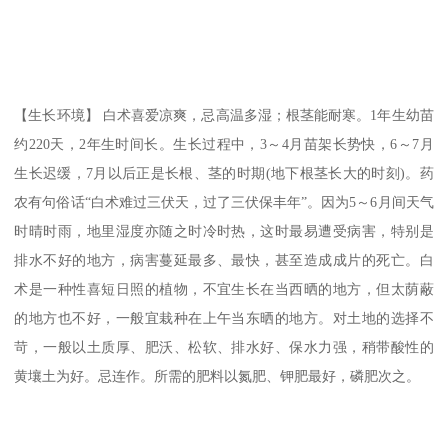
【生长环境】 白术喜爱凉爽，忌高温多湿；根茎能耐寒。1年生幼苗
约220天，2年生时间长。生长过程中，3～4月苗架长势快，6～7月
生长迟缓，7月以后正是长根、茎的时期(地下根茎长大的时刻)。药
农有句俗话“白术难过三伏天，过了三伏保丰年”。因为5～6月间天气
时晴时雨，地里湿度亦随之时冷时热，这时最易遭受病害，特别是
排水不好的地方，病害蔓延最多、最快，甚至造成成片的死亡。白
术是一种性喜短日照的植物，不宜生长在当西晒的地方，但太荫蔽
的地方也不好，一般宜栽种在上午当东晒的地方。对土地的选择不
苛，一般以土质厚、肥沃、松软、排水好、保水力强，稍带酸性的
黄壤土为好。忌连作。所需的肥料以氮肥、钾肥最好，磷肥次之。