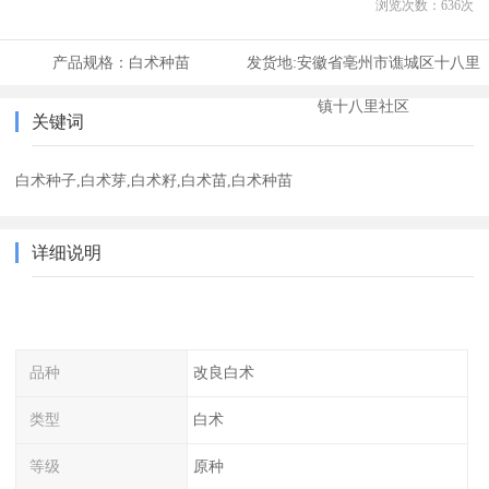
浏览次数：
636
次
产品规格：
白术种苗
发货地:
安徽省亳州市谯城区十八里
镇十八里社区
关键词
白术种子,白术芽,白术籽,白术苗,白术种苗
详细说明
品种
改良白术
类型
白术
等级
原种