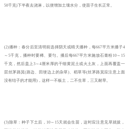
50千克)下半夜去浇淋，以便增加土壤水分，使苗子生长正常。
(2)播种：春分后至清明前选择阴天或晴天播种，每667平方米播子4
～5千克，播种时要稀、要匀。播后每667平方米施放石膏粉10～15
千克，然后盖上3～4厘米厚的干细黄泥土或火土灰，上面再覆盖一
层丝茅路萁(路边、田埂边上的杂草)、稻草等(丝茅路萁应注意上面
没有结子的才能用)，这样一不板土，二不生草，三又耐旱。
(3)除草：种子下土后，10～15天就会生苗，这时应注意见草就拔，