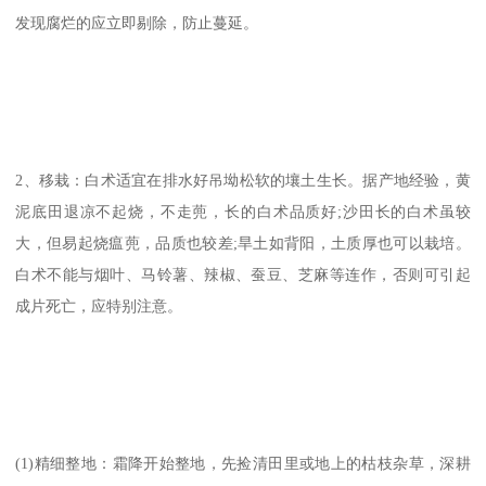
发现腐烂的应立即剔除，防止蔓延。
2、移栽：白术适宜在排水好吊坳松软的壤土生长。据产地经验，黄
泥底田退凉不起烧，不走蔸，长的白术品质好;沙田长的白术虽较
大，但易起烧瘟蔸，品质也较差;旱土如背阳，土质厚也可以栽培。
白术不能与烟叶、马铃薯、辣椒、蚕豆、芝麻等连作，否则可引起
成片死亡，应特别注意。
(1)精细整地：霜降开始整地，先捡清田里或地上的枯枝杂草，深耕