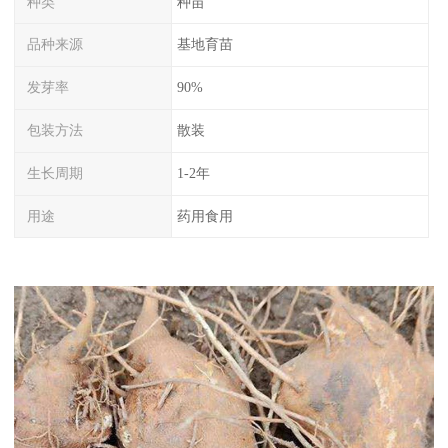
种类
种苗
品种来源
基地育苗
发芽率
90%
包装方法
散装
生长周期
1-2年
用途
药用食用