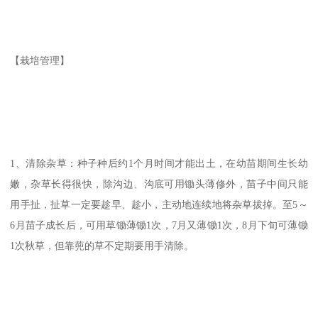
【栽培管理】
1、清除杂草：种子种后约1个月时间才能出土，在幼苗期间生长幼
嫩，杂草长得很快，除沟边、沟底可用锄头薄修外，苗子中间只能
用手扯，扯草一定要趁早、趁小，主动地连续地将杂草拔掉。至5～
6月苗子成长后，可用草锄薄锄1次，7月又薄锄1次，8月下旬可薄锄
1次秋草，但靠蔸的草不定期要用手清除。