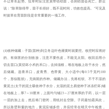
不让草长起势。扯草时应注意莫带动幼苗，否则幼苗会死亡。群众
说：“除草除得早，苗子长得好，既不花时间，功效也提高。”可见及
时拔草在育苗阶段是非常重要的一项工作。
(4)收种储藏：子苗(苗种)到立冬边叶色褪黄时就要挖。收挖时应将好
的、有病害的分别收放，注意不要伤皮，不能见太阳。收回后用小
切去苗口(莫切坏小术的禾口)，去掉须根，堆在地板上吹干水分，然
后储藏。选青禾口，皮青秀、色带黄、大小适中(每0.5千克约100
个，形似瓶状)，无病斑的作种。储藏办法，先将松软、不干不湿的
黄泥土(太干的泥土吸收种子水分，太湿的泥土易使种子冰冻烂坏)铺
在地板上，厚7～10厘米，上面均匀铺23～27厘米厚的子药，以一层
一层的加上去，然后将门密闭，用纸封去空隙。子药最怕霜风吹，
所以靠壁和窗的地方，黄泥应铺多些，并应经常在晴天中午检查，