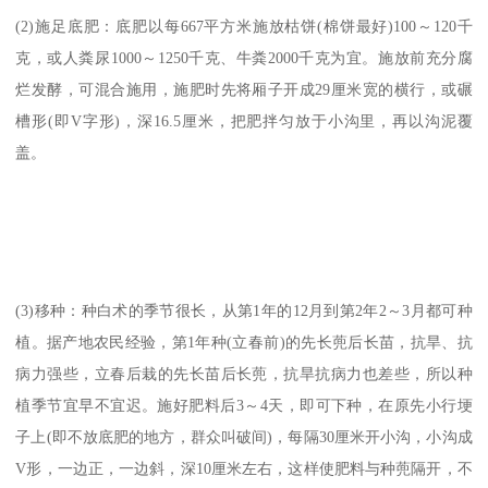
(2)施足底肥：底肥以每667平方米施放枯饼(棉饼最好)100～120千
克，或人粪尿1000～1250千克、牛粪2000千克为宜。施放前充分腐
烂发酵，可混合施用，施肥时先将厢子开成29厘米宽的横行，或碾
槽形(即V字形)，深16.5厘米，把肥拌匀放于小沟里，再以沟泥覆
盖。
(3)移种：种白术的季节很长，从第1年的12月到第2年2～3月都可种
植。据产地农民经验，第1年种(立春前)的先长蔸后长苗，抗旱、抗
病力强些，立春后栽的先长苗后长蔸，抗旱抗病力也差些，所以种
植季节宜早不宜迟。施好肥料后3～4天，即可下种，在原先小行埂
子上(即不放底肥的地方，群众叫破间)，每隔30厘米开小沟，小沟成
V形，一边正，一边斜，深10厘米左右，这样使肥料与种蔸隔开，不