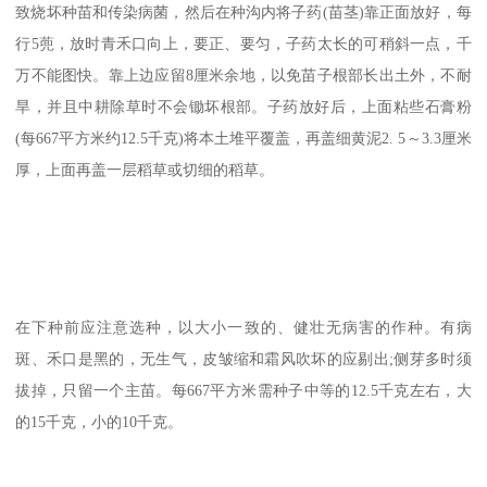
致烧坏种苗和传染病菌，然后在种沟内将子药(苗茎)靠正面放好，每
行5蔸，放时青禾口向上，要正、要匀，子药太长的可稍斜一点，千
万不能图快。靠上边应留8厘米余地，以免苗子根部长出土外，不耐
旱，并且中耕除草时不会锄坏根部。子药放好后，上面粘些石膏粉
(每667平方米约12.5千克)将本土堆平覆盖，再盖细黄泥2. 5～3.3厘米
厚，上面再盖一层稻草或切细的稻草。
在下种前应注意选种，以大小一致的、健壮无病害的作种。有病
斑、禾口是黑的，无生气，皮皱缩和霜风吹坏的应剔出;侧芽多时须
拔掉，只留一个主苗。每667平方米需种子中等的12.5千克左右，大
的15千克，小的10千克。