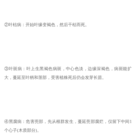
②叶枯病：开始叶缘变褐色，然后干枯而死。
③叶斑病：叶上生黑褐色病斑，中心色淡，边缘深褐色，病斑能扩
大，蔓延至叶柄和茎部，受害植株死后仍会发芽长苗。
④黑腐病：危害蔸部，先从根群发生，蔓延蔸部腐烂，仅留下中间1
个心子(木质部分)。