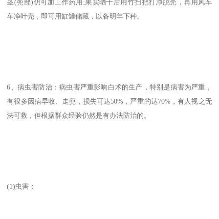
茎(蔸部)仍可加工作药用;果实晒干后用竹扫把打净脱壳，再用风车
车净叶壳，即可用缸罐储藏，以备明年下种。
6、病虫害防治：病虫害严重影响白术的生产，特别是病害为严重，
有很多因病早收、走蔸，损失可达50%，严重的达70%，有人视之无
法可救，但根据群众经验仍然是有办法防治的。
(1)虫害：