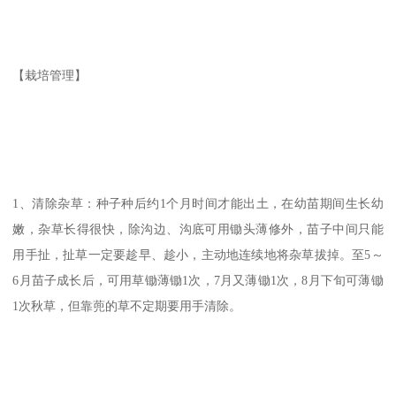
【栽培管理】
1、清除杂草：种子种后约1个月时间才能出土，在幼苗期间生长幼
嫩，杂草长得很快，除沟边、沟底可用锄头薄修外，苗子中间只能
用手扯，扯草一定要趁早、趁小，主动地连续地将杂草拔掉。至5～
6月苗子成长后，可用草锄薄锄1次，7月又薄锄1次，8月下旬可薄锄
1次秋草，但靠蔸的草不定期要用手清除。