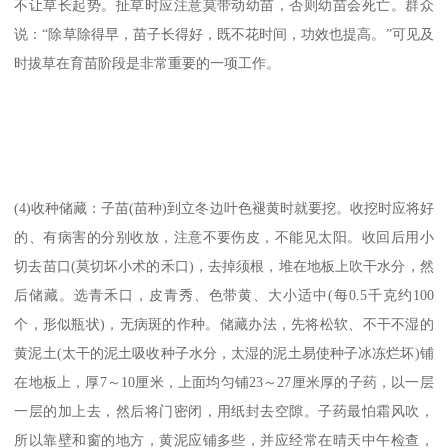
不让草长起势。扯草时应注意莫带动幼苗，否则幼苗会死亡。群众
说：“除草除得早，苗子长得好，既不花时间，功效也提高。”可见及
时拔草在育苗阶段是非常重要的一项工作。
(4)收种储藏：子苗(苗种)到立冬边叶色褪黄时就要挖。收挖时应将好
的、有病害的分别收放，注意不要伤皮，不能见太阳。收回后用小
切去苗口(莫切坏小术的禾口)，去掉须根，堆在地板上吹干水分，然
后储藏。选青禾口，皮青秀、色带黄、大小适中(每0.5千克约100
个，形似瓶状)，无病斑的作种。储藏办法，先将松软、不干不湿的
黄泥土(太干的泥土吸收种子水分，太湿的泥土易使种子冰冻烂坏)铺
在地板上，厚7～10厘米，上面均匀铺23～27厘米厚的子药，以一层
一层的加上去，然后将门密闭，用纸封去空隙。子药最怕霜风吹，
所以靠壁和窗的地方，黄泥应铺多些，并应经常在晴天中午检查，