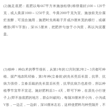
(2)施足底肥：底肥以每667平方米施放枯饼(棉饼最好)100～120千
克，或人粪尿1000～1250千克、牛粪2000千克为宜。施放前充分腐
烂发酵，可混合施用，施肥时先将厢子开成29厘米宽的横行，或碾
槽形(即V字形)，深16.5厘米，把肥拌匀放于小沟里，再以沟泥覆
盖。
(3)移种：种白术的季节很长，从第1年的12月到第2年2～3月都可种
植。据产地农民经验，第1年种(立春前)的先长蔸后长苗，抗旱、抗
病力强些，立春后栽的先长苗后长蔸，抗旱抗病力也差些，所以种
植季节宜早不宜迟。施好肥料后3～4天，即可下种，在原先小行埂
子上(即不放底肥的地方，群众叫破间)，每隔30厘米开小沟，小沟成
V形，一边正，一边斜，深10厘米左右，这样使肥料与种蔸隔开，不