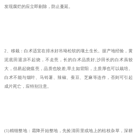
发现腐烂的应立即剔除，防止蔓延。
2、移栽：白术适宜在排水好吊坳松软的壤土生长。据产地经验，黄
泥底田退凉不起烧，不走蔸，长的白术品质好;沙田长的白术虽较
大，但易起烧瘟蔸，品质也较差;旱土如背阳，土质厚也可以栽培。
白术不能与烟叶、马铃薯、辣椒、蚕豆、芝麻等连作，否则可引起
成片死亡，应特别注意。
(1)精细整地：霜降开始整地，先捡清田里或地上的枯枝杂草，深耕