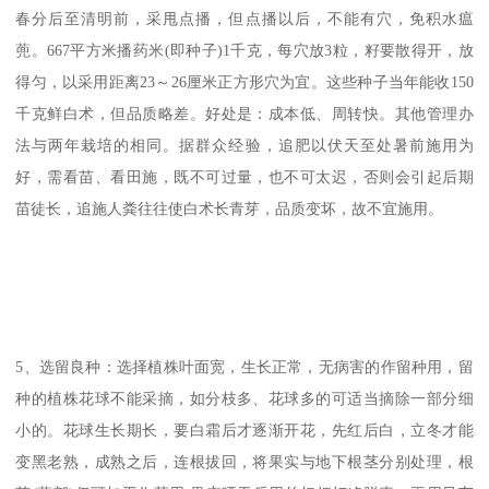
春分后至清明前，采甩点播，但点播以后，不能有穴，免积水瘟
蔸。667平方米播药米(即种子)1千克，每穴放3粒，籽要散得开，放
得匀，以采用距离23～26厘米正方形穴为宜。这些种子当年能收150
千克鲜白术，但品质略差。好处是：成本低、周转快。其他管理办
法与两年栽培的相同。据群众经验，追肥以伏天至处暑前施用为
好，需看苗、看田施，既不可过量，也不可太迟，否则会引起后期
苗徒长，追施人粪往往使白术长青芽，品质变坏，故不宜施用。
5、选留良种：选择植株叶面宽，生长正常，无病害的作留种用，留
种的植株花球不能采摘，如分枝多、花球多的可适当摘除一部分细
小的。花球生长期长，要白霜后才逐渐开花，先红后白，立冬才能
变黑老熟，成熟之后，连根拔回，将果实与地下根茎分别处理，根