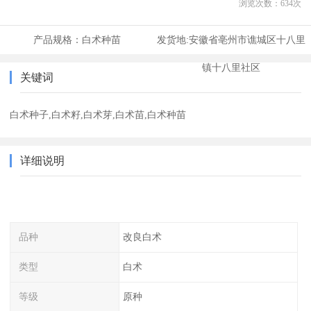
浏览次数：
634
次
产品规格：
白术种苗
发货地:
安徽省亳州市谯城区十八里
镇十八里社区
关键词
白术种子,白术籽,白术芽,白术苗,白术种苗
详细说明
品种
改良白术
类型
白术
等级
原种