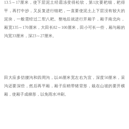
13.5～17厘米，使下层泥土经霜冻变得松软，第1次要耙细，耙得
平，再打中抄，又反复进行细耙，一直要使泥土上下层没有较大的
泥块，一般需经过二犁八耙。整地后就进行开厢子，厢子南北向，
厢宽135～170厘米，大田长82～100厘米，田小可长一些，厢与厢的
沟宽33厘米，深23～27厘米。
田大应多切腰沟和四周沟，以46厘米宽左右为宜，深度50厘米，采
沟还要深些，然后再平厢，厢子应稍带猪背形，栽在山坡的要开横
厢，使厢子成梯形，以免雨水冲刷。