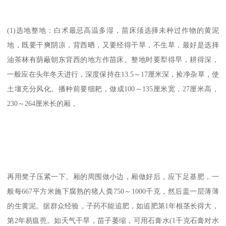
(1)选地整地：白术最忌高温多湿，苗床须选择未种过作物的黄泥
地，既要干爽阴凉，背西晒，又要经得干旱，不生草，最好是选择
油茶林有荫蔽朝东背西的地方作苗床。整地时要犁得早，耕得深，
一般应在头年冬天进行，深度保持在13.5～17厘米深，捡净杂草，使
土壤充分风化。播种前要细耙，做成100～135厘米宽，27厘米高，
230～264厘米长的厢，
再用凳子压紧一下。厢的周围做小边，厢做好后，应下足基肥，一
般每667平方米施下腐熟的猪人粪750～1000千克，然后盖一层薄薄
的生黄泥。据群众经验，子药不能追肥，如追肥第1年根茎长得大，
第2年易瘟蔸。如天气干旱，苗子萎缩，可用石膏水(1千克石膏对水