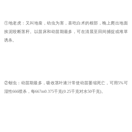
①地老虎：又叫地蚕，幼虫为害，喜吃白术的根部，晚上爬出地面
挨泥咬断茎秆。以苗床和幼苗期最多，可在清晨至田间捕捉或堆草
诱杀。
②蚜虫：幼苗期最多，吸收茎叶液汁常使幼苗萎缩死亡，可用5%可
湿性666喷杀，每667m0.375千克(0.25千克对水50千克)。