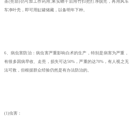
茎(蔸部)仍可加工作药用;果实晒干后用竹扫把打净脱壳，再用风车
车净叶壳，即可用缸罐储藏，以备明年下种。
6、病虫害防治：病虫害严重影响白术的生产，特别是病害为严重，
有很多因病早收、走蔸，损失可达50%，严重的达70%，有人视之无
法可救，但根据群众经验仍然是有办法防治的。
(1)虫害：