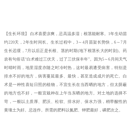
【生长环境】 白术喜爱凉爽，忌高温多湿；根茎能耐寒。1年生幼苗
约220天，2年生时间长。生长过程中，3～4月苗架长势快，6～7月
生长迟缓，7月以后正是长根、茎的时期(地下根茎长大的时刻)。药
农有句俗话“白术难过三伏天，过了三伏保丰年”。因为5～6月间天气
时晴时雨，地里湿度亦随之时冷时热，这时最易遭受病害，特别是
排水不好的地方，病害蔓延最多、最快，甚至造成成片的死亡。白
术是一种性喜短日照的植物，不宜生长在当西晒的地方，但太荫蔽
的地方也不好，一般宜栽种在上午当东晒的地方。对土地的选择不
苛，一般以土质厚、肥沃、松软、排水好、保水力强，稍带酸性的
黄壤土为好。忌连作。所需的肥料以氮肥、钾肥最好，磷肥次之。