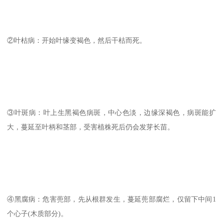
②叶枯病：开始叶缘变褐色，然后干枯而死。
③叶斑病：叶上生黑褐色病斑，中心色淡，边缘深褐色，病斑能扩
大，蔓延至叶柄和茎部，受害植株死后仍会发芽长苗。
④黑腐病：危害蔸部，先从根群发生，蔓延蔸部腐烂，仅留下中间1
个心子(木质部分)。