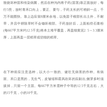
致烧坏种苗和传染病菌，然后在种沟内将子药(苗茎)靠正面放好，每
行5蔸，放时青禾口向上，要正、要匀，子药太长的可稍斜一点，千
万不能图快。靠上边应留8厘米余地，以免苗子根部长出土外，不耐
旱，并且中耕除草时不会锄坏根部。子药放好后，上面粘些石膏粉
(每667平方米约12.5千克)将本土堆平覆盖，再盖细黄泥2. 5～3.3厘米
厚，上面再盖一层稻草或切细的稻草。
在下种前应注意选种，以大小一致的、健壮无病害的作种。有病
斑、禾口是黑的，无生气，皮皱缩和霜风吹坏的应剔出;侧芽多时须
拔掉，只留一个主苗。每667平方米需种子中等的12.5千克左右，大
的15千克，小的10千克。