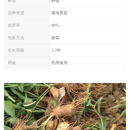
种类
种苗
品种来源
基地育苗
发芽率
90%
包装方法
散装
生长周期
1-2年
用途
药用食用