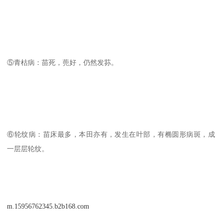
⑤青枯病：苗死，蔸好，仍然发荪。
⑥轮纹病：苗床最多，本田亦有，发生在叶部，有椭圆形病斑，成
一层层轮纹。
m.15956762345.b2b168.com