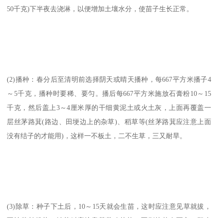
50千克)下半夜去浇淋，以便增加土壤水分，使苗子生长正常。
(2)播种：春分后至清明前选择阴天或晴天播种，每667平方米播子4
～5千克，播种时要稀、要匀。播后每667平方米施放石膏粉10～15
千克，然后盖上3～4厘米厚的干细黄泥土或火土灰，上面再覆盖一
层丝茅路萁(路边、田埂边上的杂草)、稻草等(丝茅路萁应注意上面
没有结子的才能用)，这样一不板土，二不生草，三又耐旱。
(3)除草：种子下土后，10～15天就会生苗，这时应注意见草就拔，