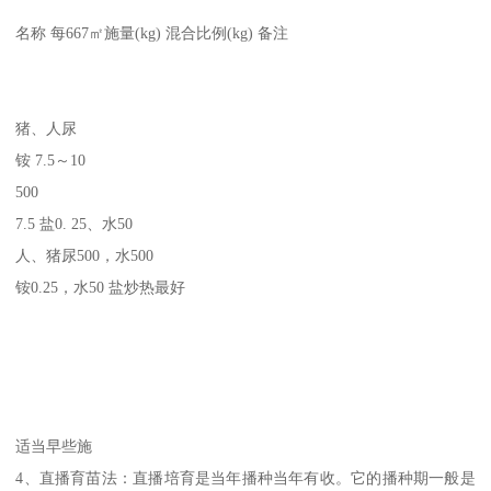
名称 每667㎡施量(kg) 混合比例(kg) 备注
猪、人尿
铵 7.5～10
500
7.5 盐0. 25、水50
人、猪尿500，水500
铵0.25，水50 盐炒热最好
适当早些施
4、直播育苗法：直播培育是当年播种当年有收。它的播种期一般是