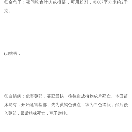
③金龟子：夜间吃食叶肉或根部，可用粉剂，每667平方米约2千
克。
(2)病害：
①白绢病：危害蔸部，蔓延最快，往往造成植物成片死亡。本田苗
床均有，开始危害基部，先为黄褐色斑点，续为白色绢状，然后侵
入蔸部，最后植株死亡，蔸子烂掉。