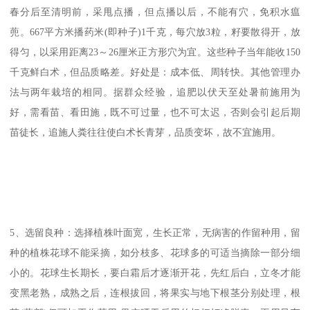
春分后至清明前，采甩点播，但点播以后，不能有穴，免积水瘟
蔸。667平方米播药米(即种子)1千克，每穴放3粒，籽要散得开，放
得匀，以采用距离23～26厘米正方形穴为宜。这些种子当年能收150
千克鲜白术，但品质略差。好处是：成本低、周转快。其他管理办
法与两年栽培的相同。据群众经验，追肥以伏天至处暑前施用为
好，需看苗、看田施，既不可过量，也不可太迟，否则会引起后期
苗徒长，追施人粪往往使白术长青芽，品质变坏，故不宜施用。
5、选留良种：选择植株叶面宽，生长正常，无病害的作留种用，留
种的植株花球不能采摘，如分枝多、花球多的可适当摘除一部分细
小的。花球生长期长，要白霜后才逐渐开花，先红后白，立冬才能
变黑老熟，成熟之后，连根拔回，将果实与地下根茎分别处理，根