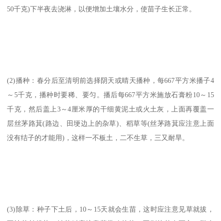
50千克)下半夜去浇淋，以便增加土壤水分，使苗子生长正常。
(2)播种：春分后至清明前选择阴天或晴天播种，每667平方米播子4
～5千克，播种时要稀、要匀。播后每667平方米施放石膏粉10～15
千克，然后盖上3～4厘米厚的干细黄泥土或火土灰，上面再覆盖一
层丝茅路萁(路边、田埂边上的杂草)、稻草等(丝茅路萁应注意上面
没有结子的才能用)，这样一不板土，二不生草，三又耐旱。
(3)除草：种子下土后，10～15天就会生苗，这时应注意见草就拔，