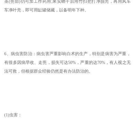
茎(蔸部)仍可加工作药用;果实晒干后用竹扫把打净脱壳，再用风车
车净叶壳，即可用缸罐储藏，以备明年下种。
6、病虫害防治：病虫害严重影响白术的生产，特别是病害为严重，
有很多因病早收、走蔸，损失可达50%，严重的达70%，有人视之无
法可救，但根据群众经验仍然是有办法防治的。
(1)虫害：