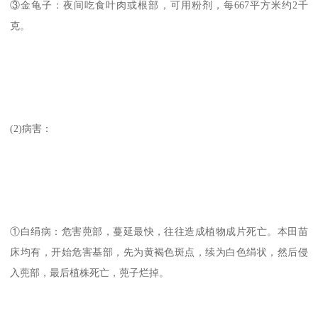
③金龟子：夜间吃食叶肉或根部，可用粉剂，每667平方米约2千
克。
(2)病害：
①白绢病：危害蔸部，蔓延最快，往往造成植物成片死亡。本田苗
床均有，开始危害基部，先为黄褐色斑点，续为白色绢状，然后侵
入蔸部，最后植株死亡，蔸子烂掉。