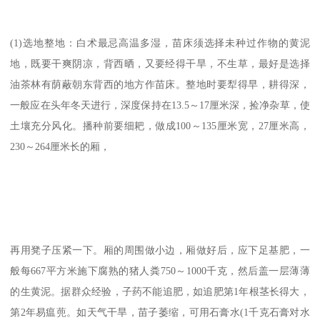
(1)选地整地：白术最忌高温多湿，苗床须选择未种过作物的黄泥
地，既要干爽阴凉，背西晒，又要经得干旱，不生草，最好是选择
油茶林有荫蔽朝东背西的地方作苗床。整地时要犁得早，耕得深，
一般应在头年冬天进行，深度保持在13.5～17厘米深，捡净杂草，使
土壤充分风化。播种前要细耙，做成100～135厘米宽，27厘米高，
230～264厘米长的厢，
再用凳子压紧一下。厢的周围做小边，厢做好后，应下足基肥，一
般每667平方米施下腐熟的猪人粪750～1000千克，然后盖一层薄薄
的生黄泥。据群众经验，子药不能追肥，如追肥第1年根茎长得大，
第2年易瘟蔸。如天气干旱，苗子萎缩，可用石膏水(1千克石膏对水