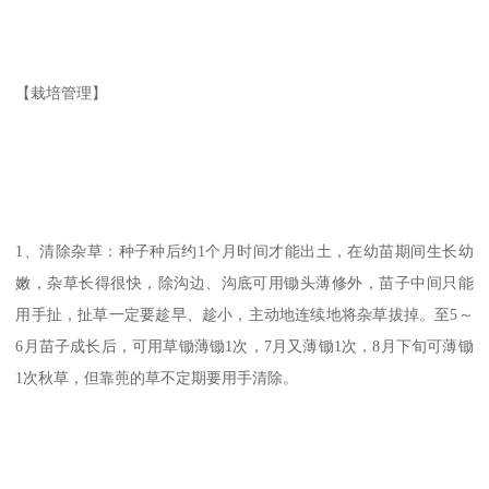
【栽培管理】
1、清除杂草：种子种后约1个月时间才能出土，在幼苗期间生长幼
嫩，杂草长得很快，除沟边、沟底可用锄头薄修外，苗子中间只能
用手扯，扯草一定要趁早、趁小，主动地连续地将杂草拔掉。至5～
6月苗子成长后，可用草锄薄锄1次，7月又薄锄1次，8月下旬可薄锄
1次秋草，但靠蔸的草不定期要用手清除。