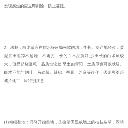
发现腐烂的应立即剔除，防止蔓延。
2、移栽：白术适宜在排水好吊坳松软的壤土生长。据产地经验，黄
泥底田退凉不起烧，不走蔸，长的白术品质好;沙田长的白术虽较
大，但易起烧瘟蔸，品质也较差;旱土如背阳，土质厚也可以栽培。
白术不能与烟叶、马铃薯、辣椒、蚕豆、芝麻等连作，否则可引起
成片死亡，应特别注意。
(1)精细整地：霜降开始整地，先捡清田里或地上的枯枝杂草，深耕