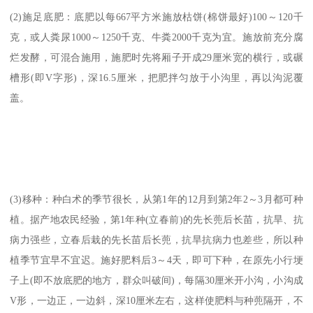
(2)施足底肥：底肥以每667平方米施放枯饼(棉饼最好)100～120千
克，或人粪尿1000～1250千克、牛粪2000千克为宜。施放前充分腐
烂发酵，可混合施用，施肥时先将厢子开成29厘米宽的横行，或碾
槽形(即V字形)，深16.5厘米，把肥拌匀放于小沟里，再以沟泥覆
盖。
(3)移种：种白术的季节很长，从第1年的12月到第2年2～3月都可种
植。据产地农民经验，第1年种(立春前)的先长蔸后长苗，抗旱、抗
病力强些，立春后栽的先长苗后长蔸，抗旱抗病力也差些，所以种
植季节宜早不宜迟。施好肥料后3～4天，即可下种，在原先小行埂
子上(即不放底肥的地方，群众叫破间)，每隔30厘米开小沟，小沟成
V形，一边正，一边斜，深10厘米左右，这样使肥料与种蔸隔开，不