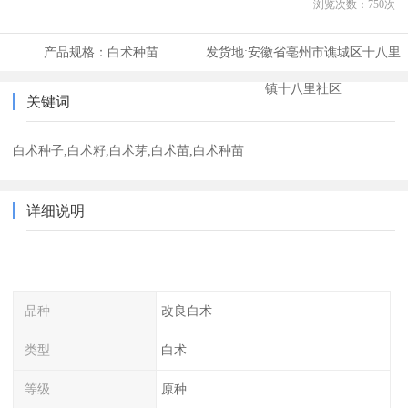
浏览次数：
750
次
产品规格：
白术种苗
发货地:
安徽省亳州市谯城区十八里
镇十八里社区
关键词
白术种子,白术籽,白术芽,白术苗,白术种苗
详细说明
品种
改良白术
类型
白术
等级
原种