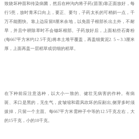
致烧坏种苗和传染病菌，然后在种沟内将子药(苗茎)靠正面放好，每
行5蔸，放时青禾口向上，要正、要匀，子药太长的可稍斜一点，千
万不能图快。靠上边应留8厘米余地，以免苗子根部长出土外，不耐
旱，并且中耕除草时不会锄坏根部。子药放好后，上面粘些石膏粉
(每667平方米约12.5千克)将本土堆平覆盖，再盖细黄泥2. 5～3.3厘米
厚，上面再盖一层稻草或切细的稻草。
在下种前应注意选种，以大小一致的、健壮无病害的作种。有病
斑、禾口是黑的，无生气，皮皱缩和霜风吹坏的应剔出;侧芽多时须
拔掉，只留一个主苗。每667平方米需种子中等的12.5千克左右，大
的15千克，小的10千克。