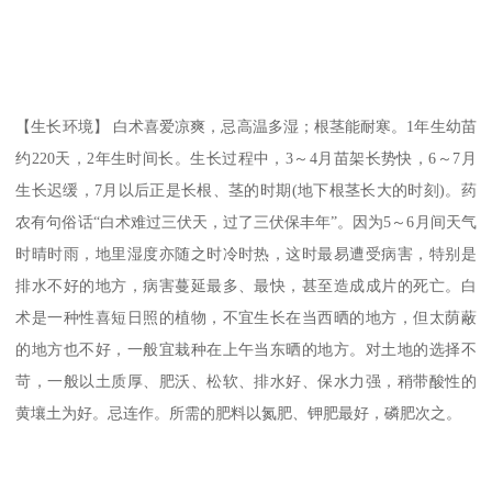
【生长环境】 白术喜爱凉爽，忌高温多湿；根茎能耐寒。1年生幼苗
约220天，2年生时间长。生长过程中，3～4月苗架长势快，6～7月
生长迟缓，7月以后正是长根、茎的时期(地下根茎长大的时刻)。药
农有句俗话“白术难过三伏天，过了三伏保丰年”。因为5～6月间天气
时晴时雨，地里湿度亦随之时冷时热，这时最易遭受病害，特别是
排水不好的地方，病害蔓延最多、最快，甚至造成成片的死亡。白
术是一种性喜短日照的植物，不宜生长在当西晒的地方，但太荫蔽
的地方也不好，一般宜栽种在上午当东晒的地方。对土地的选择不
苛，一般以土质厚、肥沃、松软、排水好、保水力强，稍带酸性的
黄壤土为好。忌连作。所需的肥料以氮肥、钾肥最好，磷肥次之。