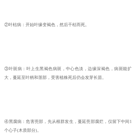
②叶枯病：开始叶缘变褐色，然后干枯而死。
③叶斑病：叶上生黑褐色病斑，中心色淡，边缘深褐色，病斑能扩
大，蔓延至叶柄和茎部，受害植株死后仍会发芽长苗。
④黑腐病：危害蔸部，先从根群发生，蔓延蔸部腐烂，仅留下中间1
个心子(木质部分)。