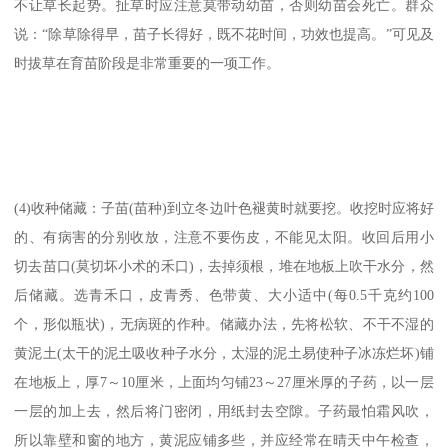
不让草长起势。扯草时应注意莫带动幼苗，否则幼苗会死亡。群众
说：“除草除得早，苗子长得好，既不花时间，功效也提高。”可见及
时拔草在育苗阶段是非常重要的一项工作。
(4)收种储藏：子苗(苗种)到立冬边叶色褪黄时就要挖。收挖时应将好
的、有病害的分别收放，注意不要伤皮，不能见太阳。收回后用小
切去苗口(莫切坏小术的禾口)，去掉须根，堆在地板上吹干水分，然
后储藏。选青禾口，皮青秀、色带黄、大小适中(每0.5千克约100
个，形似瓶状)，无病斑的作种。储藏办法，先将松软、不干不湿的
黄泥土(太干的泥土吸收种子水分，太湿的泥土易使种子冰冻烂坏)铺
在地板上，厚7～10厘米，上面均匀铺23～27厘米厚的子药，以一层
一层的加上去，然后将门密闭，用纸封去空隙。子药最怕霜风吹，
所以靠壁和窗的地方，黄泥应铺多些，并应经常在晴天中午检查，