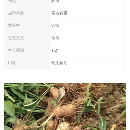
种类
种苗
品种来源
基地育苗
发芽率
90%
包装方法
散装
生长周期
1-2年
用途
药用食用