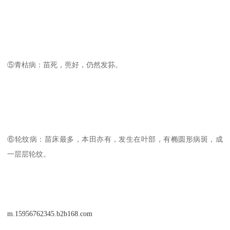
⑤青枯病：苗死，蔸好，仍然发荪。
⑥轮纹病：苗床最多，本田亦有，发生在叶部，有椭圆形病斑，成
一层层轮纹。
m.15956762345.b2b168.com