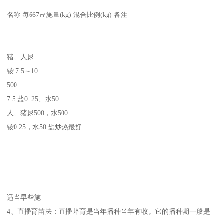
名称 每667㎡施量(kg) 混合比例(kg) 备注
猪、人尿
铵 7.5～10
500
7.5 盐0. 25、水50
人、猪尿500，水500
铵0.25，水50 盐炒热最好
适当早些施
4、直播育苗法：直播培育是当年播种当年有收。它的播种期一般是