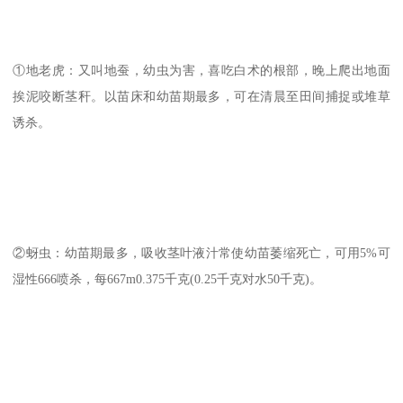
①地老虎：又叫地蚕，幼虫为害，喜吃白术的根部，晚上爬出地面
挨泥咬断茎秆。以苗床和幼苗期最多，可在清晨至田间捕捉或堆草
诱杀。
②蚜虫：幼苗期最多，吸收茎叶液汁常使幼苗萎缩死亡，可用5%可
湿性666喷杀，每667m0.375千克(0.25千克对水50千克)。