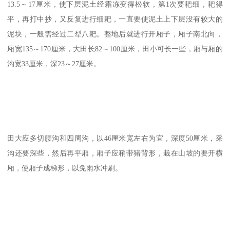
13.5～17厘米，使下层泥土经霜冻变得松软，第1次要耙细，耙得
平，再打中抄，又反复进行细耙，一直要使泥土上下层没有较大的
泥块，一般需经过二犁八耙。整地后就进行开厢子，厢子南北向，
厢宽135～170厘米，大田长82～100厘米，田小可长一些，厢与厢的
沟宽33厘米，深23～27厘米。
田大应多切腰沟和四周沟，以46厘米宽左右为宜，深度50厘米，采
沟还要深些，然后再平厢，厢子应稍带猪背形，栽在山坡的要开横
厢，使厢子成梯形，以免雨水冲刷。