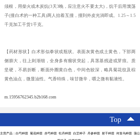
须根，用柴火或木炭炕(3天3晚，应注意火不要太大)，炕干后用篾荡
子(撞白术的一种工具)两人抬着互撞，撞到外皮光淌即成。1.25～1.5
千克加工干货1千克。
【药材形状】白术形似拳状或瓶状。表面灰黄色或土黄色，下部两
侧膨大，往上则渐细，全身多有瘤状突起，具茎基残迹或芽痕。质
坚硬，不易折断，断面外圈黄白色，中间色较深，略具菊花纹及棕
黄色油点，微显油性。气香特殊，味甘微辛，嚼之微有黏液性。
m.15956762345.b2b168.com
Top
主营产品：白芍种苗 菊花种苗 赤芍种苗 牡丹种苗 白芷种子 丹参种苗 射干种苗 何首乌种苗 蒲公