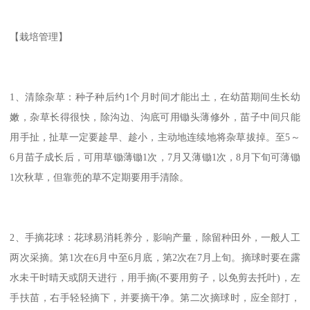
【栽培管理】
1、清除杂草：种子种后约1个月时间才能出土，在幼苗期间生长幼
嫩，杂草长得很快，除沟边、沟底可用锄头薄修外，苗子中间只能
用手扯，扯草一定要趁早、趁小，主动地连续地将杂草拔掉。至5～
6月苗子成长后，可用草锄薄锄1次，7月又薄锄1次，8月下旬可薄锄
1次秋草，但靠蔸的草不定期要用手清除。
2、手摘花球：花球易消耗养分，影响产量，除留种田外，一般人工
两次采摘。第1次在6月中至6月底，第2次在7月上旬。摘球时要在露
水未干时晴天或阴天进行，用手摘(不要用剪子，以免剪去托叶)，左
手扶苗，右手轻轻摘下，并要摘干净。第二次摘球时，应全部打，