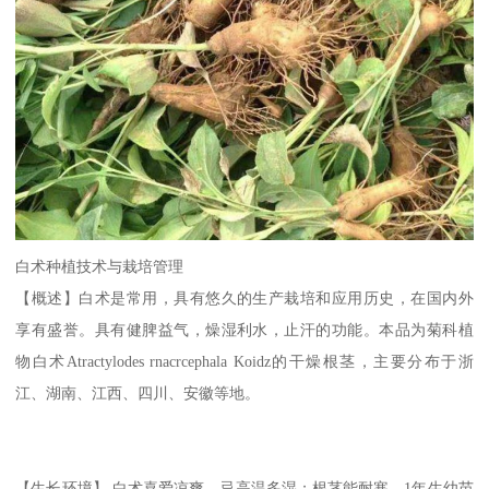
白术种植技术与栽培管理
【概述】白术是常用，具有悠久的生产栽培和应用历史，在国内外
享有盛誉。具有健脾益气，燥湿利水，止汗的功能。本品为菊科植
物白术Atractylodes rnacrcephala Koidz的干燥根茎，主要分布于浙
江、湖南、江西、四川、安徽等地。
【生长环境】 白术喜爱凉爽，忌高温多湿；根茎能耐寒。1年生幼苗