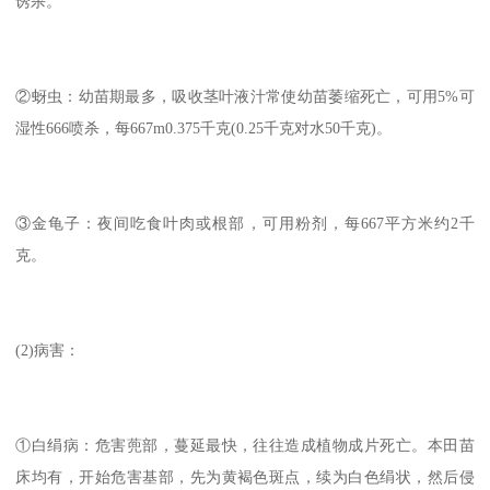
诱杀。
②蚜虫：幼苗期最多，吸收茎叶液汁常使幼苗萎缩死亡，可用5%可
湿性666喷杀，每667m0.375千克(0.25千克对水50千克)。
③金龟子：夜间吃食叶肉或根部，可用粉剂，每667平方米约2千
克。
(2)病害：
①白绢病：危害蔸部，蔓延最快，往往造成植物成片死亡。本田苗
床均有，开始危害基部，先为黄褐色斑点，续为白色绢状，然后侵