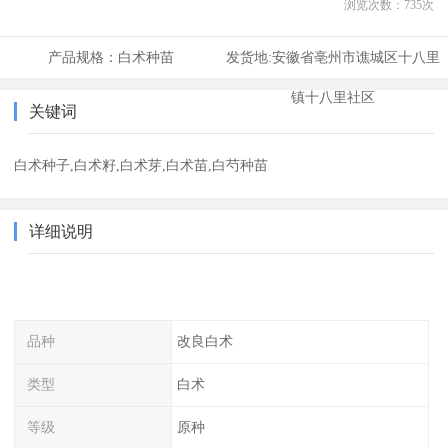
浏览次数：
735
次
产品规格：
白术种苗
发货地:
安徽省亳州市谯城区十八里
镇十八里社区
关键词
白术种子,白术籽,白术芽,白术苗,白芍种苗
详细说明
品种
改良白术
类型
白术
等级
原种