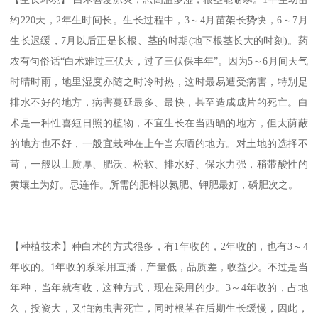
约220天，2年生时间长。生长过程中，3～4月苗架长势快，6～7月
生长迟缓，7月以后正是长根、茎的时期(地下根茎长大的时刻)。药
农有句俗话“白术难过三伏天，过了三伏保丰年”。因为5～6月间天气
时晴时雨，地里湿度亦随之时冷时热，这时最易遭受病害，特别是
排水不好的地方，病害蔓延最多、最快，甚至造成成片的死亡。白
术是一种性喜短日照的植物，不宜生长在当西晒的地方，但太荫蔽
的地方也不好，一般宜栽种在上午当东晒的地方。对土地的选择不
苛，一般以土质厚、肥沃、松软、排水好、保水力强，稍带酸性的
黄壤土为好。忌连作。所需的肥料以氮肥、钾肥最好，磷肥次之。
【种植技术】种白术的方式很多，有1年收的，2年收的，也有3～4
年收的。1年收的系采用直播，产量低，品质差，收益少。不过是当
年种，当年就有收，这种方式，现在采用的少。3～4年收的，占地
久，投资大，又怕病虫害死亡，同时根茎在后期生长缓慢，因此，