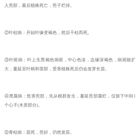
入蔸部，最后植株死亡，蔸子烂掉。
②叶枯病：开始叶缘变褐色，然后干枯而死。
③叶斑病：叶上生黑褐色病斑，中心色淡，边缘深褐色，病斑能扩
大，蔓延至叶柄和茎部，受害植株死后仍会发芽长苗。
④黑腐病：危害蔸部，先从根群发生，蔓延蔸部腐烂，仅留下中间1
个心子(木质部分)。
⑤青枯病：苗死，蔸好，仍然发荪。