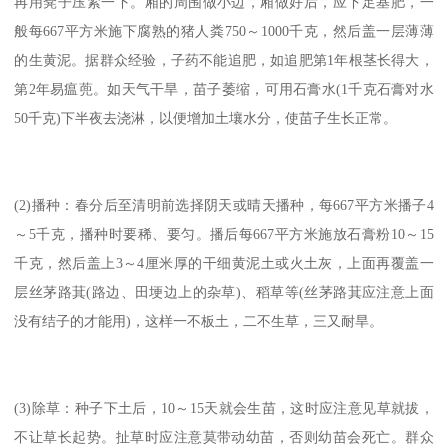
再用凳子压紧一下。厢的周围做小边，厢做好后，应下足基肥，一
般每667平方米施下腐熟的猪人粪750～1000千克，然后盖一层薄薄
的生黄泥。据群众经验，子药不能追肥，如追肥第1年根茎长得大，
第2年易瘟蔸。如天气干旱，苗子萎缩，可用石膏水(1千克石膏对水
50千克)下半夜去浇淋，以便增加土壤水分，使苗子生长正常。
(2)播种：春分后至清明前选择阴天或晴天播种，每667平方米播子4
～5千克，播种时要稀、要匀。播后每667平方米施放石膏粉10～15
千克，然后盖上3～4厘米厚的干细黄泥土或火土灰，上面再覆盖一
层丝茅路萁(路边、田埂边上的杂草)、稻草等(丝茅路萁应注意上面
没有结子的才能用)，这样一不板土，二不生草，三又耐旱。
(3)除草：种子下土后，10～15天就会生苗，这时应注意见草就拔，
不让草长起势。扯草时应注意莫带动幼苗，否则幼苗会死亡。群众