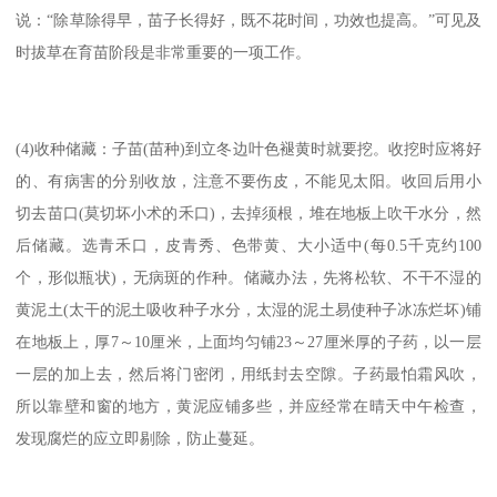
说：“除草除得早，苗子长得好，既不花时间，功效也提高。”可见及
时拔草在育苗阶段是非常重要的一项工作。
(4)收种储藏：子苗(苗种)到立冬边叶色褪黄时就要挖。收挖时应将好
的、有病害的分别收放，注意不要伤皮，不能见太阳。收回后用小
切去苗口(莫切坏小术的禾口)，去掉须根，堆在地板上吹干水分，然
后储藏。选青禾口，皮青秀、色带黄、大小适中(每0.5千克约100
个，形似瓶状)，无病斑的作种。储藏办法，先将松软、不干不湿的
黄泥土(太干的泥土吸收种子水分，太湿的泥土易使种子冰冻烂坏)铺
在地板上，厚7～10厘米，上面均匀铺23～27厘米厚的子药，以一层
一层的加上去，然后将门密闭，用纸封去空隙。子药最怕霜风吹，
所以靠壁和窗的地方，黄泥应铺多些，并应经常在晴天中午检查，
发现腐烂的应立即剔除，防止蔓延。