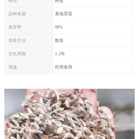
种类
种苗
品种来源
基地育苗
发芽率
90%
包装方法
散装
生长周期
1-2年
用途
药用食用