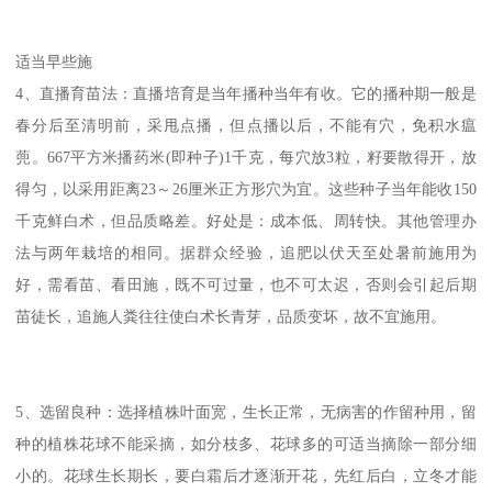
适当早些施
4、直播育苗法：直播培育是当年播种当年有收。它的播种期一般是
春分后至清明前，采甩点播，但点播以后，不能有穴，免积水瘟
蔸。667平方米播药米(即种子)1千克，每穴放3粒，籽要散得开，放
得匀，以采用距离23～26厘米正方形穴为宜。这些种子当年能收150
千克鲜白术，但品质略差。好处是：成本低、周转快。其他管理办
法与两年栽培的相同。据群众经验，追肥以伏天至处暑前施用为
好，需看苗、看田施，既不可过量，也不可太迟，否则会引起后期
苗徒长，追施人粪往往使白术长青芽，品质变坏，故不宜施用。
5、选留良种：选择植株叶面宽，生长正常，无病害的作留种用，留
种的植株花球不能采摘，如分枝多、花球多的可适当摘除一部分细
小的。花球生长期长，要白霜后才逐渐开花，先红后白，立冬才能