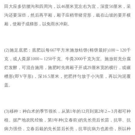
田大应多切腰沟和四周沟，以46厘米宽左右为宜，深度50厘米，采
沟还要深些，然后再平厢，厢子应稍带猪背形，栽在山坡的要开横
厢，使厢子成梯形，以免雨水冲刷。
(2)施足底肥：底肥以每667平方米施放枯饼(棉饼最好)100～120千
克，或人粪尿1000～1250千克、牛粪2000千克为宜。施放前充分腐
烂发酵，可混合施用，施肥时先将厢子开成29厘米宽的横行，或碾
槽形(即V字形)，深16.5厘米，把肥拌匀放于小沟里，再以沟泥覆
盖。
(3)移种：种白术的季节很长，从第1年的12月到第2年2～3月都可种
植。据产地农民经验，第1年种(立春前)的先长蔸后长苗，抗旱、抗
病力强些，立春后栽的先长苗后长蔸，抗旱抗病力也差些，所以种