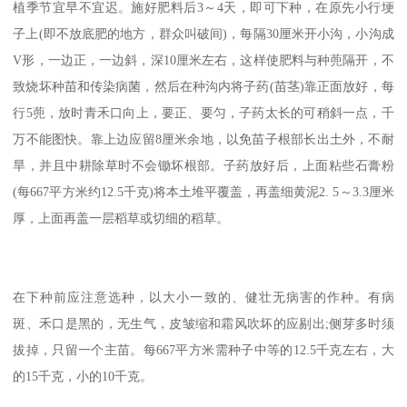
植季节宜早不宜迟。施好肥料后3～4天，即可下种，在原先小行埂
子上(即不放底肥的地方，群众叫破间)，每隔30厘米开小沟，小沟成
V形，一边正，一边斜，深10厘米左右，这样使肥料与种蔸隔开，不
致烧坏种苗和传染病菌，然后在种沟内将子药(苗茎)靠正面放好，每
行5蔸，放时青禾口向上，要正、要匀，子药太长的可稍斜一点，千
万不能图快。靠上边应留8厘米余地，以免苗子根部长出土外，不耐
旱，并且中耕除草时不会锄坏根部。子药放好后，上面粘些石膏粉
(每667平方米约12.5千克)将本土堆平覆盖，再盖细黄泥2. 5～3.3厘米
厚，上面再盖一层稻草或切细的稻草。
在下种前应注意选种，以大小一致的、健壮无病害的作种。有病
斑、禾口是黑的，无生气，皮皱缩和霜风吹坏的应剔出;侧芽多时须
拔掉，只留一个主苗。每667平方米需种子中等的12.5千克左右，大
的15千克，小的10千克。