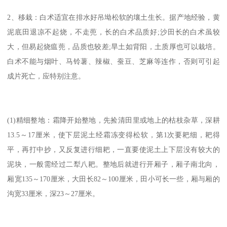
2、移栽：白术适宜在排水好吊坳松软的壤土生长。据产地经验，黄
泥底田退凉不起烧，不走蔸，长的白术品质好;沙田长的白术虽较
大，但易起烧瘟蔸，品质也较差;旱土如背阳，土质厚也可以栽培。
白术不能与烟叶、马铃薯、辣椒、蚕豆、芝麻等连作，否则可引起
成片死亡，应特别注意。
(1)精细整地：霜降开始整地，先捡清田里或地上的枯枝杂草，深耕
13.5～17厘米，使下层泥土经霜冻变得松软，第1次要耙细，耙得
平，再打中抄，又反复进行细耙，一直要使泥土上下层没有较大的
泥块，一般需经过二犁八耙。整地后就进行开厢子，厢子南北向，
厢宽135～170厘米，大田长82～100厘米，田小可长一些，厢与厢的
沟宽33厘米，深23～27厘米。