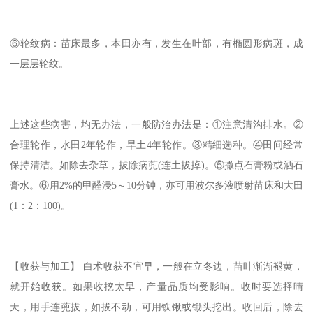
⑥轮纹病：苗床最多，本田亦有，发生在叶部，有椭圆形病斑，成
一层层轮纹。
上述这些病害，均无办法，一般防治办法是：①注意清沟排水。②
合理轮作，水田2年轮作，旱土4年轮作。③精细选种。④田间经常
保持清洁。如除去杂草，拔除病蔸(连土拔掉)。⑤撒点石膏粉或洒石
膏水。⑥用2%的甲醛浸5～10分钟，亦可用波尔多液喷射苗床和大田
(1：2：100)。
【收获与加工】 白术收获不宜早，一般在立冬边，苗叶渐渐褪黄，
就开始收获。如果收挖太早，产量品质均受影响。收时要选择晴
天，用手连蔸拔，如拔不动，可用铁锹或锄头挖出。收回后，除去