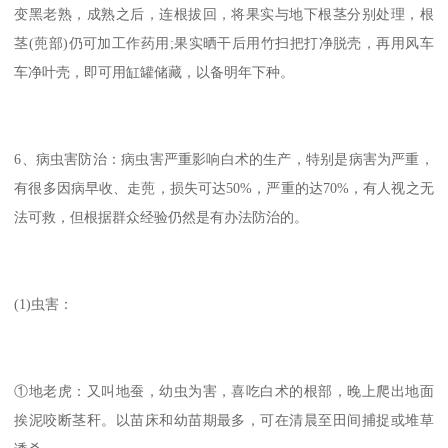
变黑老熟，成熟之后，连根拔回，将果实与地下根茎分别处理，根
茎(蔸部)仍可加工作药用;果实晒干后用竹扫把打净脱壳，再用风车
车净叶壳，即可用缸罐储藏，以备明年下种。
6、病虫害防治：病虫害严重影响白术的生产，特别是病害为严重，
有很多因病早收、走蔸，损失可达50%，严重的达70%，有人视之无
法可救，但根据群众经验仍然是有办法防治的。
(1)虫害：
①地老虎：又叫地蚕，幼虫为害，喜吃白术的根部，晚上爬出地面
挨泥咬断茎秆。以苗床和幼苗期最多，可在清晨至田间捕捉或堆草