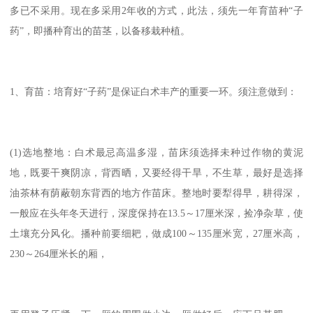
多已不采用。现在多采用2年收的方式，此法，须先一年育苗种“子
药”，即播种育出的苗茎，以备移栽种植。
1、育苗：培育好“子药”是保证白术丰产的重要一环。须注意做到：
(1)选地整地：白术最忌高温多湿，苗床须选择未种过作物的黄泥
地，既要干爽阴凉，背西晒，又要经得干旱，不生草，最好是选择
油茶林有荫蔽朝东背西的地方作苗床。整地时要犁得早，耕得深，
一般应在头年冬天进行，深度保持在13.5～17厘米深，捡净杂草，使
土壤充分风化。播种前要细耙，做成100～135厘米宽，27厘米高，
230～264厘米长的厢，