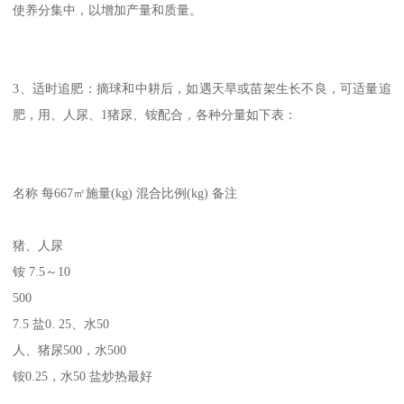
使养分集中，以增加产量和质量。
3、适时追肥：摘球和中耕后，如遇天旱或苗架生长不良，可适量追
肥，用、人尿、1猪尿、铵配合，各种分量如下表：
名称
每667㎡施量(kg)
混合比例(kg)
备注
猪、人尿
铵
7.5～10
500
7.5
盐0. 25、水50
人、猪尿500，水500
铵0.25，水50
盐炒热最好