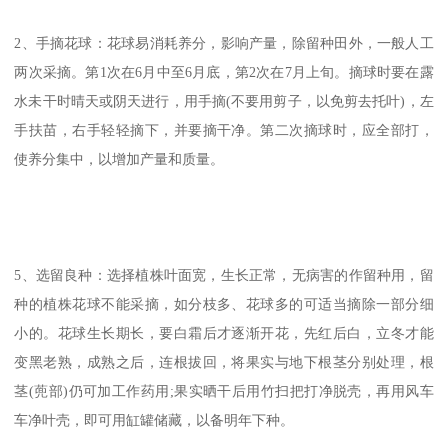
2、手摘花球：花球易消耗养分，影响产量，除留种田外，一般人工
两次采摘。第1次在6月中至6月底，第2次在7月上旬。摘球时要在露
水未干时晴天或阴天进行，用手摘(不要用剪子，以免剪去托叶)，左
手扶苗，右手轻轻摘下，并要摘干净。第二次摘球时，应全部打，
使养分集中，以增加产量和质量。
5、选留良种：选择植株叶面宽，生长正常，无病害的作留种用，留
种的植株花球不能采摘，如分枝多、花球多的可适当摘除一部分细
小的。花球生长期长，要白霜后才逐渐开花，先红后白，立冬才能
变黑老熟，成熟之后，连根拔回，将果实与地下根茎分别处理，根
茎(蔸部)仍可加工作药用;果实晒干后用竹扫把打净脱壳，再用风车
车净叶壳，即可用缸罐储藏，以备明年下种。