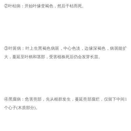
②叶枯病：开始叶缘变褐色，然后干枯而死。
③叶斑病：叶上生黑褐色病斑，中心色淡，边缘深褐色，病斑能扩
大，蔓延至叶柄和茎部，受害植株死后仍会发芽长苗。
④黑腐病：危害蔸部，先从根群发生，蔓延蔸部腐烂，仅留下中间1
个心子(木质部分)。