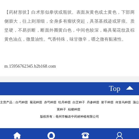
【药材形状】白术形似拳状或瓶状。表面灰黄色或土黄色，下部两
侧膨大，往上则渐细，全身多有瘤状突起，具茎基残迹或芽痕。质
坚硬，不易折断，断面外圈黄白色，中间色较深，略具菊花纹及棕
黄色油点，微显油性。气香特殊，味甘微辛，嚼之微有黏液性。
m.15956762345.b2b168.com
Top
主营产品：白芍种苗 菊花种苗 赤芍种苗 牡丹种苗 白芷种子 丹参种苗 射干种苗 何首乌种苗 蒲公
英种子 桔梗种苗
版权所有：亳州市畅农中药材种植有限公司