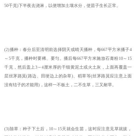
50千克)下半夜去浇淋，以便增加土壤水分，使苗子生长正常。
(2)播种：春分后至清明前选择阴天或晴天播种，每667平方米播子4
～5千克，播种时要稀、要匀。播后每667平方米施放石膏粉10～15
千克，然后盖上3～4厘米厚的干细黄泥土或火土灰，上面再覆盖一
层丝茅路萁(路边、田埂边上的杂草)、稻草等(丝茅路萁应注意上面
没有结子的才能用)，这样一不板土，二不生草，三又耐旱。
(3)除草：种子下土后，10～15天就会生苗，这时应注意见草就拔，