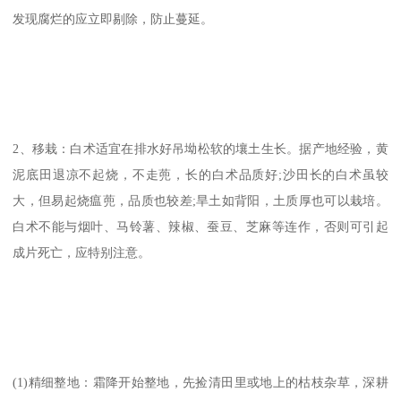
发现腐烂的应立即剔除，防止蔓延。
2、移栽：白术适宜在排水好吊坳松软的壤土生长。据产地经验，黄
泥底田退凉不起烧，不走蔸，长的白术品质好;沙田长的白术虽较
大，但易起烧瘟蔸，品质也较差;旱土如背阳，土质厚也可以栽培。
白术不能与烟叶、马铃薯、辣椒、蚕豆、芝麻等连作，否则可引起
成片死亡，应特别注意。
(1)精细整地：霜降开始整地，先捡清田里或地上的枯枝杂草，深耕