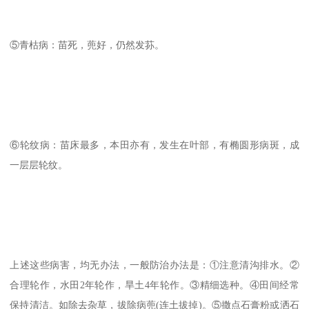
⑤青枯病：苗死，蔸好，仍然发荪。
⑥轮纹病：苗床最多，本田亦有，发生在叶部，有椭圆形病斑，成
一层层轮纹。
上述这些病害，均无办法，一般防治办法是：①注意清沟排水。②
合理轮作，水田2年轮作，旱土4年轮作。③精细选种。④田间经常
保持清洁。如除去杂草，拔除病蔸(连土拔掉)。⑤撒点石膏粉或洒石