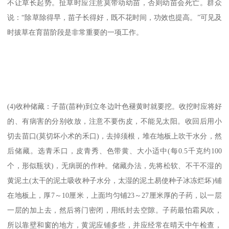
不让草长起势。扯草时应注意莫带动幼苗，否则幼苗会死亡。群众
说：“除草除得早，苗子长得好，既不花时间，功效也提高。”可见及
时拔草在育苗阶段是非常重要的一项工作。
(4)收种储藏：子苗(苗种)到立冬边叶色褪黄时就要挖。收挖时应将好
的、有病害的分别收放，注意不要伤皮，不能见太阳。收回后用小
切去苗口(莫切坏小术的禾口)，去掉须根，堆在地板上吹干水分，然
后储藏。选青禾口，皮青秀、色带黄、大小适中(每0.5千克约100
个，形似瓶状)，无病斑的作种。储藏办法，先将松软、不干不湿的
黄泥土(太干的泥土吸收种子水分，太湿的泥土易使种子冰冻烂坏)铺
在地板上，厚7～10厘米，上面均匀铺23～27厘米厚的子药，以一层
一层的加上去，然后将门密闭，用纸封去空隙。子药最怕霜风吹，
所以靠壁和窗的地方，黄泥应铺多些，并应经常在晴天中午检查，