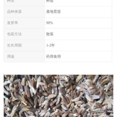
种类
种苗
品种来源
基地育苗
发芽率
90%
包装方法
散装
生长周期
1-2年
用途
药用食用