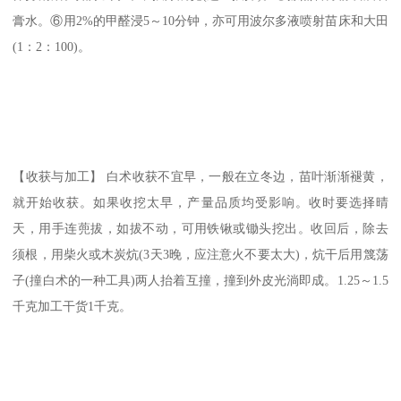
膏水。⑥用2%的甲醛浸5～10分钟，亦可用波尔多液喷射苗床和大田
(1：2：100)。
【收获与加工】 白术收获不宜早，一般在立冬边，苗叶渐渐褪黄，
就开始收获。如果收挖太早，产量品质均受影响。收时要选择晴
天，用手连蔸拔，如拔不动，可用铁锹或锄头挖出。收回后，除去
须根，用柴火或木炭炕(3天3晚，应注意火不要太大)，炕干后用篾荡
子(撞白术的一种工具)两人抬着互撞，撞到外皮光淌即成。1.25～1.5
千克加工干货1千克。