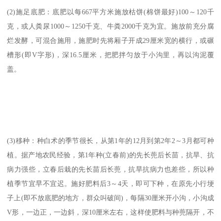
(2)施足底肥：底肥以每667平方米施放枯饼(棉饼最好)100～120千
克，或人粪尿1000～1250千克、牛粪2000千克为宜。施放前充分腐
烂发酵，可混合施用，施肥时先将厢子开成29厘米宽的横行，或碾
槽形(即V字形)，深16.5厘米，把肥拌匀放于小沟里，再以沟泥覆
盖。
(3)移种：种白术的季节很长，从第1年的12月到第2年2～3月都可种
植。据产地农民经验，第1年种(立春前)的先长蔸后长苗，抗旱、抗
病力强些，立春后栽的先长苗后长蔸，抗旱抗病力也差些，所以种
植季节宜早不宜迟。施好肥料后3～4天，即可下种，在原先小行埂
子上(即不放底肥的地方，群众叫破间)，每隔30厘米开小沟，小沟成
V形，一边正，一边斜，深10厘米左右，这样使肥料与种蔸隔开，不