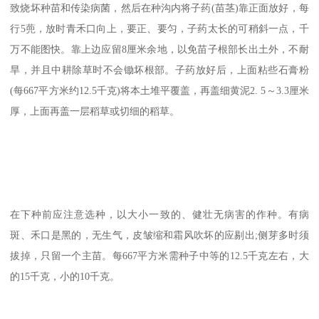
致烧坏种苗和传染病菌，然后在种沟内将子药(苗茎)靠正面放好，每
行5蔸，放时青禾口向上，要正、要匀，子药太长的可稍斜一点，千
万不能图快。靠上边应留8厘米余地，以免苗子根部长出土外，不耐
旱，并且中耕除草时不会锄坏根部。子药放好后，上面粘些石膏粉
(每667平方米约12.5千克)将本土堆平覆盖，再盖细黄泥2. 5～3.3厘米
厚，上面再盖一层稻草或切细的稻草。
在下种前应注意选种，以大小一致的、健壮无病害的作种。有病
斑、禾口是黑的，无生气，皮皱缩和霜风吹坏的应剔出;侧芽多时须
拔掉，只留一个主苗。每667平方米需种子中等的12.5千克左右，大
的15千克，小的10千克。