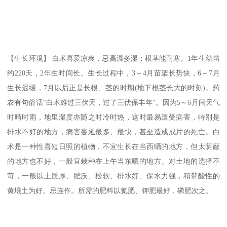
【生长环境】 白术喜爱凉爽，忌高温多湿；根茎能耐寒。1年生幼苗
约220天，2年生时间长。生长过程中，3～4月苗架长势快，6～7月
生长迟缓，7月以后正是长根、茎的时期(地下根茎长大的时刻)。药
农有句俗话“白术难过三伏天，过了三伏保丰年”。因为5～6月间天气
时晴时雨，地里湿度亦随之时冷时热，这时最易遭受病害，特别是
排水不好的地方，病害蔓延最多、最快，甚至造成成片的死亡。白
术是一种性喜短日照的植物，不宜生长在当西晒的地方，但太荫蔽
的地方也不好，一般宜栽种在上午当东晒的地方。对土地的选择不
苛，一般以土质厚、肥沃、松软、排水好、保水力强，稍带酸性的
黄壤土为好。忌连作。所需的肥料以氮肥、钾肥最好，磷肥次之。