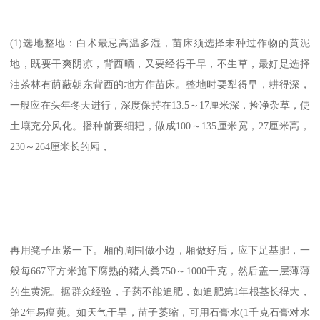
(1)选地整地：白术最忌高温多湿，苗床须选择未种过作物的黄泥
地，既要干爽阴凉，背西晒，又要经得干旱，不生草，最好是选择
油茶林有荫蔽朝东背西的地方作苗床。整地时要犁得早，耕得深，
一般应在头年冬天进行，深度保持在13.5～17厘米深，捡净杂草，使
土壤充分风化。播种前要细耙，做成100～135厘米宽，27厘米高，
230～264厘米长的厢，
再用凳子压紧一下。厢的周围做小边，厢做好后，应下足基肥，一
般每667平方米施下腐熟的猪人粪750～1000千克，然后盖一层薄薄
的生黄泥。据群众经验，子药不能追肥，如追肥第1年根茎长得大，
第2年易瘟蔸。如天气干旱，苗子萎缩，可用石膏水(1千克石膏对水