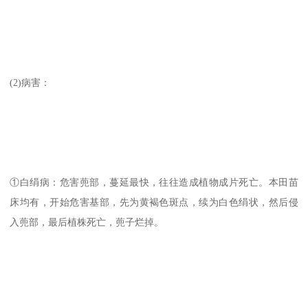
(2)病害：
①白绢病：危害蔸部，蔓延最快，往往造成植物成片死亡。本田苗
床均有，开始危害基部，先为黄褐色斑点，续为白色绢状，然后侵
入蔸部，最后植株死亡，蔸子烂掉。