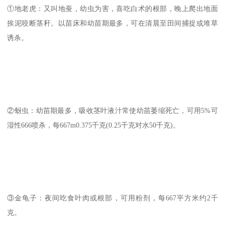
①地老虎：又叫地蚕，幼虫为害，喜吃白术的根部，晚上爬出地面
挨泥咬断茎秆。以苗床和幼苗期最多，可在清晨至田间捕捉或堆草
诱杀。
②蚜虫：幼苗期最多，吸收茎叶液汁常使幼苗萎缩死亡，可用5%可
湿性666喷杀，每667m0.375千克(0.25千克对水50千克)。
③金龟子：夜间吃食叶肉或根部，可用粉剂，每667平方米约2千
克。