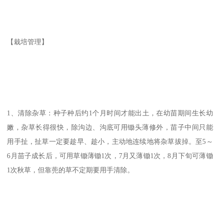
【栽培管理】
1、清除杂草：种子种后约1个月时间才能出土，在幼苗期间生长幼
嫩，杂草长得很快，除沟边、沟底可用锄头薄修外，苗子中间只能
用手扯，扯草一定要趁早、趁小，主动地连续地将杂草拔掉。至5～
6月苗子成长后，可用草锄薄锄1次，7月又薄锄1次，8月下旬可薄锄
1次秋草，但靠蔸的草不定期要用手清除。