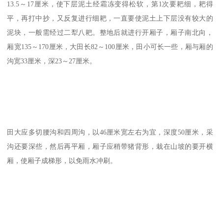
13.5～17厘米，使下层泥土经霜冻变得松软，第1次要耙细，耙得
平，再打中抄，又反复进行细耙，一直要使泥土上下层没有较大的
泥块，一般需经过二犁八耙。整地后就进行开厢子，厢子南北向，
厢宽135～170厘米，大田长82～100厘米，田小可长一些，厢与厢的
沟宽33厘米，深23～27厘米。
田大应多切腰沟和四周沟，以46厘米宽左右为宜，深度50厘米，采
沟还要深些，然后再平厢，厢子应稍带猪背形，栽在山坡的要开横
厢，使厢子成梯形，以免雨水冲刷。