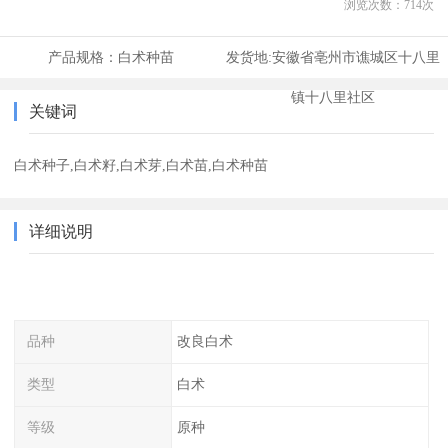
浏览次数：
714
次
产品规格：
白术种苗
发货地:
安徽省亳州市谯城区十八里
镇十八里社区
关键词
白术种子,白术籽,白术芽,白术苗,白术种苗
详细说明
品种
改良白术
类型
白术
等级
原种