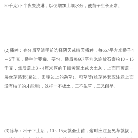
50千克)下半夜去浇淋，以便增加土壤水分，使苗子生长正常。
(2)播种：春分后至清明前选择阴天或晴天播种，每667平方米播子4
～5千克，播种时要稀、要匀。播后每667平方米施放石膏粉10～15
千克，然后盖上3～4厘米厚的干细黄泥土或火土灰，上面再覆盖一
层丝茅路萁(路边、田埂边上的杂草)、稻草等(丝茅路萁应注意上面
没有结子的才能用)，这样一不板土，二不生草，三又耐旱。
(3)除草：种子下土后，10～15天就会生苗，这时应注意见草就拔，