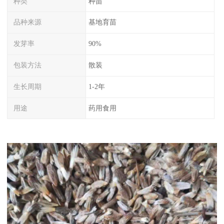
种类
种苗
品种来源
基地育苗
发芽率
90%
包装方法
散装
生长周期
1-2年
用途
药用食用