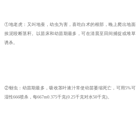
①地老虎：又叫地蚕，幼虫为害，喜吃白术的根部，晚上爬出地面
挨泥咬断茎秆。以苗床和幼苗期最多，可在清晨至田间捕捉或堆草
诱杀。
②蚜虫：幼苗期最多，吸收茎叶液汁常使幼苗萎缩死亡，可用5%可
湿性666喷杀，每667m0.375千克(0.25千克对水50千克)。