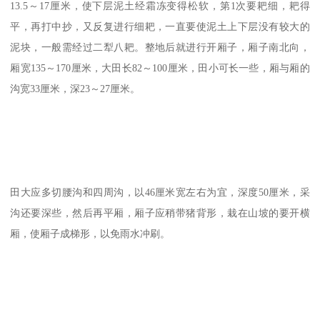
13.5～17厘米，使下层泥土经霜冻变得松软，第1次要耙细，耙得
平，再打中抄，又反复进行细耙，一直要使泥土上下层没有较大的
泥块，一般需经过二犁八耙。整地后就进行开厢子，厢子南北向，
厢宽135～170厘米，大田长82～100厘米，田小可长一些，厢与厢的
沟宽33厘米，深23～27厘米。
田大应多切腰沟和四周沟，以46厘米宽左右为宜，深度50厘米，采
沟还要深些，然后再平厢，厢子应稍带猪背形，栽在山坡的要开横
厢，使厢子成梯形，以免雨水冲刷。