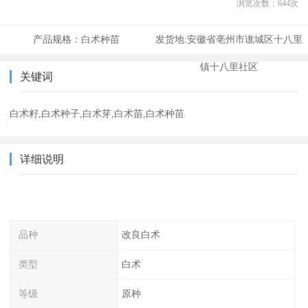
浏览次数：
644
次
产品规格：
白术种苗
发货地:
安徽省亳州市谯城区十八里
镇十八里社区
关键词
白术籽,白术种子,白术芽,白术苗,白术种苗
详细说明
品种
改良白术
类型
白术
等级
原种