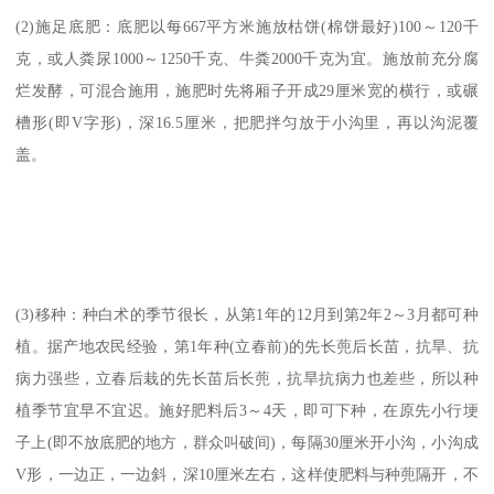
(2)施足底肥：底肥以每667平方米施放枯饼(棉饼最好)100～120千
克，或人粪尿1000～1250千克、牛粪2000千克为宜。施放前充分腐
烂发酵，可混合施用，施肥时先将厢子开成29厘米宽的横行，或碾
槽形(即V字形)，深16.5厘米，把肥拌匀放于小沟里，再以沟泥覆
盖。
(3)移种：种白术的季节很长，从第1年的12月到第2年2～3月都可种
植。据产地农民经验，第1年种(立春前)的先长蔸后长苗，抗旱、抗
病力强些，立春后栽的先长苗后长蔸，抗旱抗病力也差些，所以种
植季节宜早不宜迟。施好肥料后3～4天，即可下种，在原先小行埂
子上(即不放底肥的地方，群众叫破间)，每隔30厘米开小沟，小沟成
V形，一边正，一边斜，深10厘米左右，这样使肥料与种蔸隔开，不