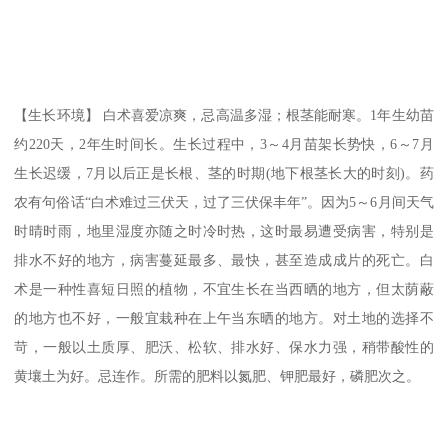
【生长环境】 白术喜爱凉爽，忌高温多湿；根茎能耐寒。1年生幼苗
约220天，2年生时间长。生长过程中，3～4月苗架长势快，6～7月
生长迟缓，7月以后正是长根、茎的时期(地下根茎长大的时刻)。药
农有句俗话“白术难过三伏天，过了三伏保丰年”。因为5～6月间天气
时晴时雨，地里湿度亦随之时冷时热，这时最易遭受病害，特别是
排水不好的地方，病害蔓延最多、最快，甚至造成成片的死亡。白
术是一种性喜短日照的植物，不宜生长在当西晒的地方，但太荫蔽
的地方也不好，一般宜栽种在上午当东晒的地方。对土地的选择不
苛，一般以土质厚、肥沃、松软、排水好、保水力强，稍带酸性的
黄壤土为好。忌连作。所需的肥料以氮肥、钾肥最好，磷肥次之。