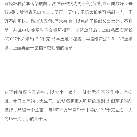
致烧坏种苗和传染病菌，然后在种沟内将子药(苗茎)靠正面放好，每
行5蔸，放时青禾口向上，要正、要匀，子药太长的可稍斜一点，千
万不能图快。靠上边应留8厘米余地，以免苗子根部长出土外，不耐
旱，并且中耕除草时不会锄坏根部。子药放好后，上面粘些石膏粉
(每667平方米约12.5千克)将本土堆平覆盖，再盖细黄泥2. 5～3.3厘米
厚，上面再盖一层稻草或切细的稻草。
在下种前应注意选种，以大小一致的、健壮无病害的作种。有病
斑、禾口是黑的，无生气，皮皱缩和霜风吹坏的应剔出;侧芽多时须
拔掉，只留一个主苗。每667平方米需种子中等的12.5千克左右，大
的15千克，小的10千克。