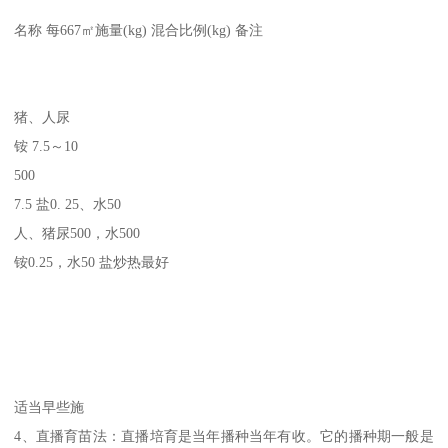
名称 每667㎡施量(kg) 混合比例(kg) 备注
猪、人尿
铵 7.5～10
500
7.5 盐0. 25、水50
人、猪尿500，水500
铵0.25，水50 盐炒热最好
适当早些施
4、直播育苗法：直播培育是当年播种当年有收。它的播种期一般是