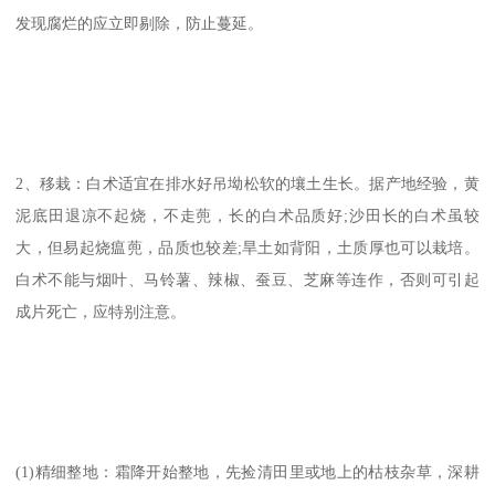
发现腐烂的应立即剔除，防止蔓延。
2、移栽：白术适宜在排水好吊坳松软的壤土生长。据产地经验，黄
泥底田退凉不起烧，不走蔸，长的白术品质好;沙田长的白术虽较
大，但易起烧瘟蔸，品质也较差;旱土如背阳，土质厚也可以栽培。
白术不能与烟叶、马铃薯、辣椒、蚕豆、芝麻等连作，否则可引起
成片死亡，应特别注意。
(1)精细整地：霜降开始整地，先捡清田里或地上的枯枝杂草，深耕