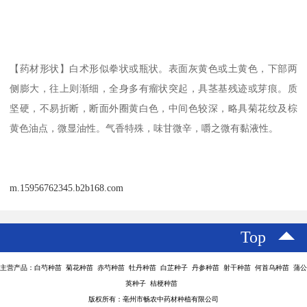
【药材形状】白术形似拳状或瓶状。表面灰黄色或土黄色，下部两
侧膨大，往上则渐细，全身多有瘤状突起，具茎基残迹或芽痕。质
坚硬，不易折断，断面外圈黄白色，中间色较深，略具菊花纹及棕
黄色油点，微显油性。气香特殊，味甘微辛，嚼之微有黏液性。
m.15956762345.b2b168.com
Top
主营产品：白芍种苗 菊花种苗 赤芍种苗 牡丹种苗 白芷种子 丹参种苗 射干种苗 何首乌种苗 蒲公
英种子 桔梗种苗
版权所有：亳州市畅农中药材种植有限公司