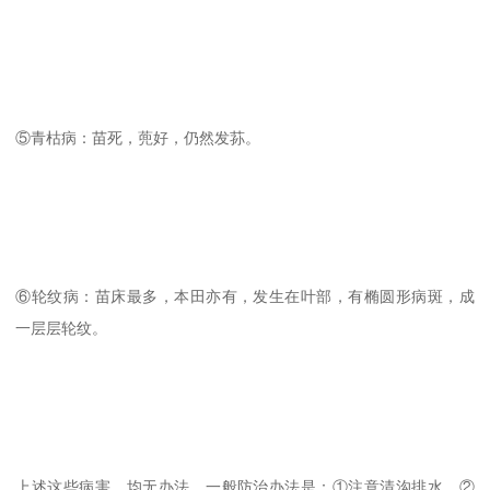
⑤青枯病：苗死，蔸好，仍然发荪。
⑥轮纹病：苗床最多，本田亦有，发生在叶部，有椭圆形病斑，成
一层层轮纹。
上述这些病害，均无办法，一般防治办法是：①注意清沟排水。②