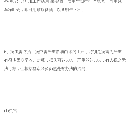
茎(蔸部)仍可加工作药用;果实晒干后用竹扫把打净脱壳，再用风车
车净叶壳，即可用缸罐储藏，以备明年下种。
6、病虫害防治：病虫害严重影响白术的生产，特别是病害为严重，
有很多因病早收、走蔸，损失可达50%，严重的达70%，有人视之无
法可救，但根据群众经验仍然是有办法防治的。
(1)虫害：