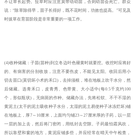
不让草长起势。扯草时应注意莫带动幼苗，否则幼苗会死亡。群众
说：“除草除得早，苗子长得好，既不花时间，功效也提高。”可见及
时拔草在育苗阶段是非常重要的一项工作。
(4)收种储藏：子苗(苗种)到立冬边叶色褪黄时就要挖。收挖时应将好
的、有病害的分别收放，注意不要伤皮，不能见太阳。收回后用小
切去苗口(莫切坏小术的禾口)，去掉须根，堆在地板上吹干水分，然
后储藏。选青禾口，皮青秀、色带黄、大小适中(每0.5千克约100
个，形似瓶状)，无病斑的作种。储藏办法，先将松软、不干不湿的
黄泥土(太干的泥土吸收种子水分，太湿的泥土易使种子冰冻烂坏)铺
在地板上，厚7～10厘米，上面均匀铺23～27厘米厚的子药，以一层
一层的加上去，然后将门密闭，用纸封去空隙。子药最怕霜风吹，
所以靠壁和窗的地方，黄泥应铺多些，并应经常在晴天中午检查，