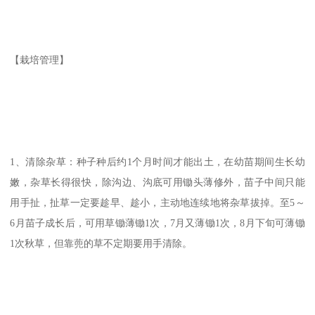
【栽培管理】
1、清除杂草：种子种后约1个月时间才能出土，在幼苗期间生长幼
嫩，杂草长得很快，除沟边、沟底可用锄头薄修外，苗子中间只能
用手扯，扯草一定要趁早、趁小，主动地连续地将杂草拔掉。至5～
6月苗子成长后，可用草锄薄锄1次，7月又薄锄1次，8月下旬可薄锄
1次秋草，但靠蔸的草不定期要用手清除。