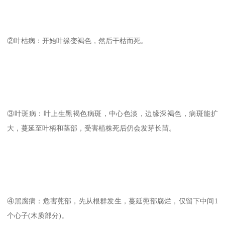
②叶枯病：开始叶缘变褐色，然后干枯而死。
③叶斑病：叶上生黑褐色病斑，中心色淡，边缘深褐色，病斑能扩
大，蔓延至叶柄和茎部，受害植株死后仍会发芽长苗。
④黑腐病：危害蔸部，先从根群发生，蔓延蔸部腐烂，仅留下中间1
个心子(木质部分)。