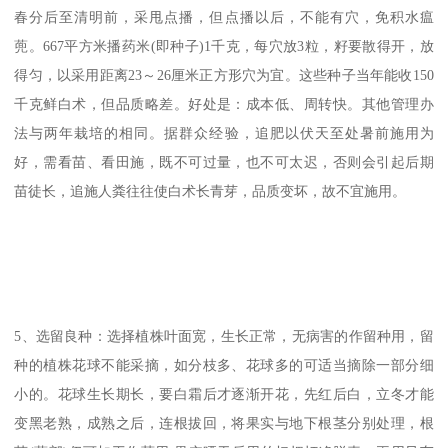
春分后至清明前，采甩点播，但点播以后，不能有穴，免积水瘟
蔸。667平方米播药米(即种子)1千克，每穴放3粒，籽要散得开，放
得匀，以采用距离23～26厘米正方形穴为宜。这些种子当年能收150
千克鲜白术，但品质略差。好处是：成本低、周转快。其他管理办
法与两年栽培的相同。据群众经验，追肥以伏天至处暑前施用为
好，需看苗、看田施，既不可过量，也不可太迟，否则会引起后期
苗徒长，追施人粪往往使白术长青芽，品质变坏，故不宜施用。
5、选留良种：选择植株叶面宽，生长正常，无病害的作留种用，留
种的植株花球不能采摘，如分枝多、花球多的可适当摘除一部分细
小的。花球生长期长，要白霜后才逐渐开花，先红后白，立冬才能
变黑老熟，成熟之后，连根拔回，将果实与地下根茎分别处理，根