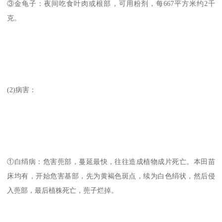
③金龟子：夜间吃食叶肉或根部，可用粉剂，每667平方米约2千
克。
(2)病害：
①白绢病：危害蔸部，蔓延最快，往往造成植物成片死亡。本田苗
床均有，开始危害基部，先为黄褐色斑点，续为白色绢状，然后侵
入蔸部，最后植株死亡，蔸子烂掉。