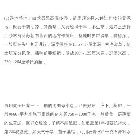
(1)选地整地：白术最忌高温多湿，苗床须选择未种过作物的黄泥
地，既要干爽阴凉，背西晒，又要经得干旱，不生草，最好是选择
油茶林有荫蔽朝东背西的地方作苗床。整地时要犁得早，耕得深，
一般应在头年冬天进行，深度保持在13.5～17厘米深，捡净杂草，使
土壤充分风化。播种前要细耙，做成100～135厘米宽，27厘米高，
230～264厘米长的厢，
再用凳子压紧一下。厢的周围做小边，厢做好后，应下足基肥，一
般每667平方米施下腐熟的猪人粪750～1000千克，然后盖一层薄薄
的生黄泥。据群众经验，子药不能追肥，如追肥第1年根茎长得大，
第2年易瘟蔸。如天气干旱，苗子萎缩，可用石膏水(1千克石膏对水