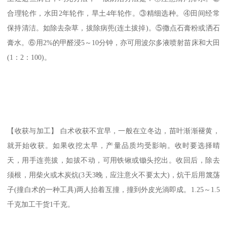
合理轮作，水田2年轮作，旱土4年轮作。③精细选种。④田间经常
保持清洁。如除去杂草，拔除病蔸(连土拔掉)。⑤撒点石膏粉或洒石
膏水。⑥用2%的甲醛浸5～10分钟，亦可用波尔多液喷射苗床和大田
(1：2：100)。
【收获与加工】 白术收获不宜早，一般在立冬边，苗叶渐渐褪黄，
就开始收获。如果收挖太早，产量品质均受影响。收时要选择晴
天，用手连蔸拔，如拔不动，可用铁锹或锄头挖出。收回后，除去
须根，用柴火或木炭炕(3天3晚，应注意火不要太大)，炕干后用篾荡
子(撞白术的一种工具)两人抬着互撞，撞到外皮光淌即成。1.25～1.5
千克加工干货1千克。