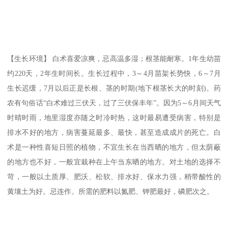
【生长环境】 白术喜爱凉爽，忌高温多湿；根茎能耐寒。1年生幼苗
约220天，2年生时间长。生长过程中，3～4月苗架长势快，6～7月
生长迟缓，7月以后正是长根、茎的时期(地下根茎长大的时刻)。药
农有句俗话“白术难过三伏天，过了三伏保丰年”。因为5～6月间天气
时晴时雨，地里湿度亦随之时冷时热，这时最易遭受病害，特别是
排水不好的地方，病害蔓延最多、最快，甚至造成成片的死亡。白
术是一种性喜短日照的植物，不宜生长在当西晒的地方，但太荫蔽
的地方也不好，一般宜栽种在上午当东晒的地方。对土地的选择不
苛，一般以土质厚、肥沃、松软、排水好、保水力强，稍带酸性的
黄壤土为好。忌连作。所需的肥料以氮肥、钾肥最好，磷肥次之。