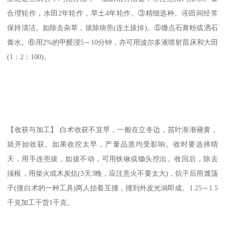
合理轮作，水田2年轮作，旱土4年轮作。③精细选种。④田间经常
保持清洁。如除去杂草，拔除病蔸(连土拔掉)。⑤撒点石膏粉或洒石
膏水。⑥用2%的甲醛浸5～10分钟，亦可用波尔多液喷射苗床和大田
(1：2：100)。
【收获与加工】 白术收获不宜早，一般在立冬边，苗叶渐渐褪黄，
就开始收获。如果收挖太早，产量品质均受影响。收时要选择晴
天，用手连蔸拔，如拔不动，可用铁锹或锄头挖出。收回后，除去
须根，用柴火或木炭炕(3天3晚，应注意火不要太大)，炕干后用篾荡
子(撞白术的一种工具)两人抬着互撞，撞到外皮光淌即成。1.25～1.5
千克加工干货1千克。