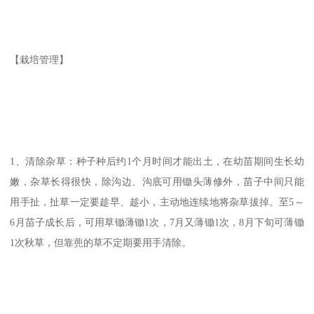
【栽培管理】
1、清除杂草：种子种后约1个月时间才能出土，在幼苗期间生长幼
嫩，杂草长得很快，除沟边、沟底可用锄头薄修外，苗子中间只能
用手扯，扯草一定要趁早、趁小，主动地连续地将杂草拔掉。至5～
6月苗子成长后，可用草锄薄锄1次，7月又薄锄1次，8月下旬可薄锄
1次秋草，但靠蔸的草不定期要用手清除。