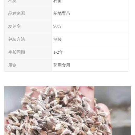
种类
种苗
品种来源
基地育苗
发芽率
90%
包装方法
散装
生长周期
1-2年
用途
药用食用