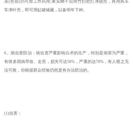
茎(蔸部)仍可加工作药用;果实晒干后用竹扫把打净脱壳，再用风车
车净叶壳，即可用缸罐储藏，以备明年下种。
6、病虫害防治：病虫害严重影响白术的生产，特别是病害为严重，
有很多因病早收、走蔸，损失可达50%，严重的达70%，有人视之无
法可救，但根据群众经验仍然是有办法防治的。
(1)虫害：