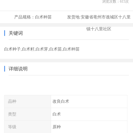
浏览次数：
615
次
产品规格：
白术种苗
发货地:
安徽省亳州市谯城区十八里
镇十八里社区
关键词
白术种子,白术籽,白术芽,白术苗,白术种苗
详细说明
品种
改良白术
类型
白术
等级
原种