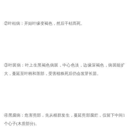
②叶枯病：开始叶缘变褐色，然后干枯而死。
③叶斑病：叶上生黑褐色病斑，中心色淡，边缘深褐色，病斑能扩
大，蔓延至叶柄和茎部，受害植株死后仍会发芽长苗。
④黑腐病：危害蔸部，先从根群发生，蔓延蔸部腐烂，仅留下中间1
个心子(木质部分)。