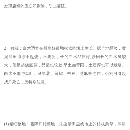
发现腐烂的应立即剔除，防止蔓延。
2、移栽：白术适宜在排水好吊坳松软的壤土生长。据产地经验，黄
泥底田退凉不起烧，不走蔸，长的白术品质好;沙田长的白术虽较
大，但易起烧瘟蔸，品质也较差;旱土如背阳，土质厚也可以栽培。
白术不能与烟叶、马铃薯、辣椒、蚕豆、芝麻等连作，否则可引起
成片死亡，应特别注意。
(1)精细整地：霜降开始整地，先捡清田里或地上的枯枝杂草，深耕