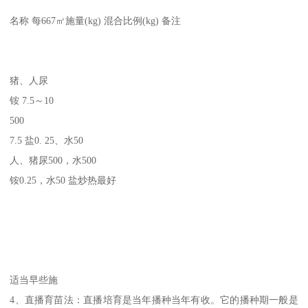
名称 每667㎡施量(kg) 混合比例(kg) 备注
猪、人尿
铵 7.5～10
500
7.5 盐0. 25、水50
人、猪尿500，水500
铵0.25，水50 盐炒热最好
适当早些施
4、直播育苗法：直播培育是当年播种当年有收。它的播种期一般是