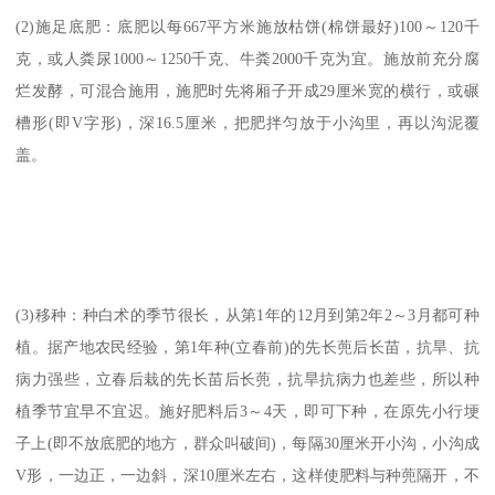
(2)施足底肥：底肥以每667平方米施放枯饼(棉饼最好)100～120千
克，或人粪尿1000～1250千克、牛粪2000千克为宜。施放前充分腐
烂发酵，可混合施用，施肥时先将厢子开成29厘米宽的横行，或碾
槽形(即V字形)，深16.5厘米，把肥拌匀放于小沟里，再以沟泥覆
盖。
(3)移种：种白术的季节很长，从第1年的12月到第2年2～3月都可种
植。据产地农民经验，第1年种(立春前)的先长蔸后长苗，抗旱、抗
病力强些，立春后栽的先长苗后长蔸，抗旱抗病力也差些，所以种
植季节宜早不宜迟。施好肥料后3～4天，即可下种，在原先小行埂
子上(即不放底肥的地方，群众叫破间)，每隔30厘米开小沟，小沟成
V形，一边正，一边斜，深10厘米左右，这样使肥料与种蔸隔开，不