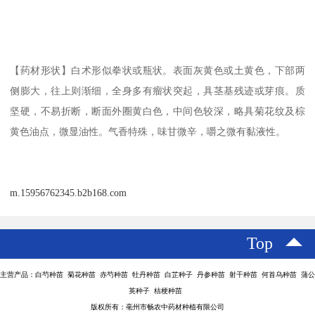
【药材形状】白术形似拳状或瓶状。表面灰黄色或土黄色，下部两
侧膨大，往上则渐细，全身多有瘤状突起，具茎基残迹或芽痕。质
坚硬，不易折断，断面外圈黄白色，中间色较深，略具菊花纹及棕
黄色油点，微显油性。气香特殊，味甘微辛，嚼之微有黏液性。
m.15956762345.b2b168.com
Top
主营产品：白芍种苗 菊花种苗 赤芍种苗 牡丹种苗 白芷种子 丹参种苗 射干种苗 何首乌种苗 蒲公
英种子 桔梗种苗
版权所有：亳州市畅农中药材种植有限公司