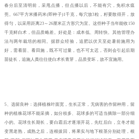
春分后至清明前，采甩点播，但点播以后，不能有穴，免积水瘟
蔸。667平方米播药米(即种子)1千克，每穴放3粒，籽要散得开，放
得匀，以采用距离23～26厘米正方形穴为宜。这些种子当年能收150
千克鲜白术，但品质略差。好处是：成本低、周转快。其他管理办
法与两年栽培的相同。据群众经验，追肥以伏天至处暑前施用为
好，需看苗、看田施，既不可过量，也不可太迟，否则会引起后期
苗徒长，追施人粪往往使白术长青芽，品质变坏，故不宜施用。
5、选留良种：选择植株叶面宽，生长正常，无病害的作留种用，留
种的植株花球不能采摘，如分枝多、花球多的可适当摘除一部分细
小的。花球生长期长，要白霜后才逐渐开花，先红后白，立冬才能
变黑老熟，成熟之后，连根拔回，将果实与地下根茎分别处理，根