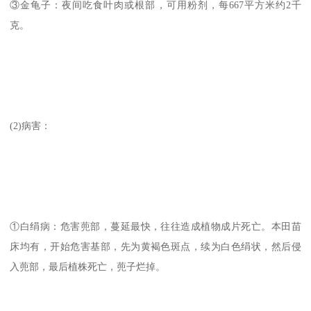
③金龟子：夜间吃食叶肉或根部，可用粉剂，每667平方米约2千
克。
(2)病害：
①白绢病：危害蔸部，蔓延最快，往往造成植物成片死亡。本田苗
床均有，开始危害基部，先为黄褐色斑点，续为白色绢状，然后侵
入蔸部，最后植株死亡，蔸子烂掉。