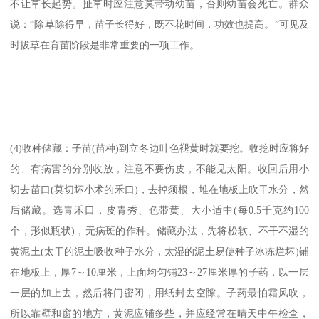
不让草长起势。扯草时应注意莫带动幼苗，否则幼苗会死亡。群众
说：“除草除得早，苗子长得好，既不花时间，功效也提高。”可见及
时拔草在育苗阶段是非常重要的一项工作。
(4)收种储藏：子苗(苗种)到立冬边叶色褪黄时就要挖。收挖时应将好
的、有病害的分别收放，注意不要伤皮，不能见太阳。收回后用小
切去苗口(莫切坏小术的禾口)，去掉须根，堆在地板上吹干水分，然
后储藏。选青禾口，皮青秀、色带黄、大小适中(每0.5千克约100
个，形似瓶状)，无病斑的作种。储藏办法，先将松软、不干不湿的
黄泥土(太干的泥土吸收种子水分，太湿的泥土易使种子冰冻烂坏)铺
在地板上，厚7～10厘米，上面均匀铺23～27厘米厚的子药，以一层
一层的加上去，然后将门密闭，用纸封去空隙。子药最怕霜风吹，
所以靠壁和窗的地方，黄泥应铺多些，并应经常在晴天中午检查，