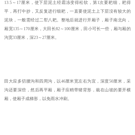
13.5～17厘米，使下层泥土经霜冻变得松软，第1次要耙细，耙得
平，再打中抄，又反复进行细耙，一直要使泥土上下层没有较大的
泥块，一般需经过二犁八耙。整地后就进行开厢子，厢子南北向，
厢宽135～170厘米，大田长82～100厘米，田小可长一些，厢与厢的
沟宽33厘米，深23～27厘米。
田大应多切腰沟和四周沟，以46厘米宽左右为宜，深度50厘米，采
沟还要深些，然后再平厢，厢子应稍带猪背形，栽在山坡的要开横
厢，使厢子成梯形，以免雨水冲刷。