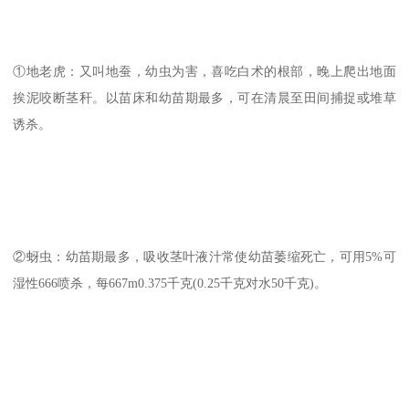
①地老虎：又叫地蚕，幼虫为害，喜吃白术的根部，晚上爬出地面
挨泥咬断茎秆。以苗床和幼苗期最多，可在清晨至田间捕捉或堆草
诱杀。
②蚜虫：幼苗期最多，吸收茎叶液汁常使幼苗萎缩死亡，可用5%可
湿性666喷杀，每667m0.375千克(0.25千克对水50千克)。