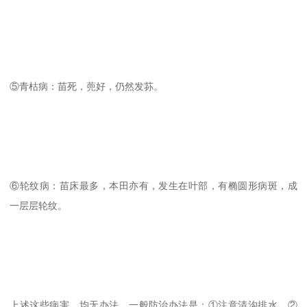
⑤青枯病：苗死，蔸好，仍然发荪。
⑥轮纹病：苗床最多，本田亦有，发生在叶部，有椭圆形病斑，成
一层层轮纹。
上述这些病害，均无办法，一般防治办法是：①注意清沟排水。②