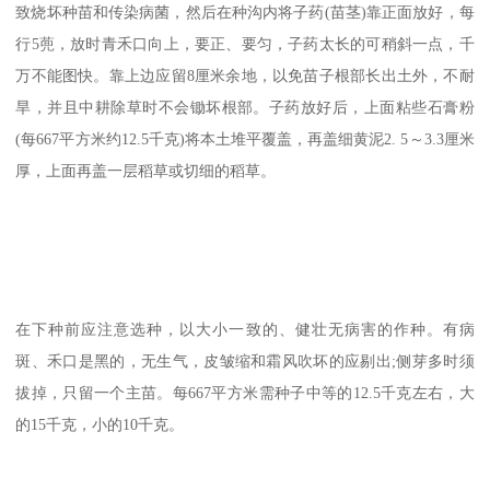
致烧坏种苗和传染病菌，然后在种沟内将子药(苗茎)靠正面放好，每
行5蔸，放时青禾口向上，要正、要匀，子药太长的可稍斜一点，千
万不能图快。靠上边应留8厘米余地，以免苗子根部长出土外，不耐
旱，并且中耕除草时不会锄坏根部。子药放好后，上面粘些石膏粉
(每667平方米约12.5千克)将本土堆平覆盖，再盖细黄泥2. 5～3.3厘米
厚，上面再盖一层稻草或切细的稻草。
在下种前应注意选种，以大小一致的、健壮无病害的作种。有病
斑、禾口是黑的，无生气，皮皱缩和霜风吹坏的应剔出;侧芽多时须
拔掉，只留一个主苗。每667平方米需种子中等的12.5千克左右，大
的15千克，小的10千克。