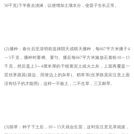
50千克)下半夜去浇淋，以便增加土壤水分，使苗子生长正常。
(2)播种：春分后至清明前选择阴天或晴天播种，每667平方米播子4
～5千克，播种时要稀、要匀。播后每667平方米施放石膏粉10～15
千克，然后盖上3～4厘米厚的干细黄泥土或火土灰，上面再覆盖一
层丝茅路萁(路边、田埂边上的杂草)、稻草等(丝茅路萁应注意上面
没有结子的才能用)，这样一不板土，二不生草，三又耐旱。
(3)除草：种子下土后，10～15天就会生苗，这时应注意见草就拔，