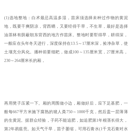
(1)选地整地：白术最忌高温多湿，苗床须选择未种过作物的黄泥
地，既要干爽阴凉，背西晒，又要经得干旱，不生草，最好是选择
油茶林有荫蔽朝东背西的地方作苗床。整地时要犁得早，耕得深，
一般应在头年冬天进行，深度保持在13.5～17厘米深，捡净杂草，使
土壤充分风化。播种前要细耙，做成100～135厘米宽，27厘米高，
230～264厘米长的厢，
再用凳子压紧一下。厢的周围做小边，厢做好后，应下足基肥，一
般每667平方米施下腐熟的猪人粪750～1000千克，然后盖一层薄薄
的生黄泥。据群众经验，子药不能追肥，如追肥第1年根茎长得大，
第2年易瘟蔸。如天气干旱，苗子萎缩，可用石膏水(1千克石膏对水