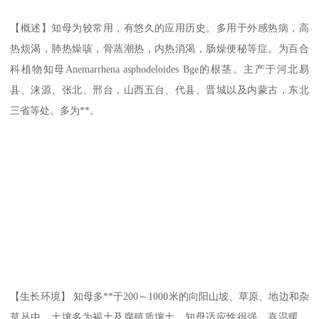
【概述】知母为较常用，有悠久的应用历史。多用于外感热病，高
热烦渴，肺热燥咳，骨蒸潮热，内热消渴，肠燥便秘等症。为百合
科植物知母Anemarrhena asphodeloides Bge的根茎。主产于河北易
县、涞源、张北、邢台，山西五台、代县、晋城以及内蒙古，东北
三省等处。多为**。
【生长环境】 知母多**于200～1000米的向阳山坡、草原、地边和杂
草丛中。土壤多为褐土及腐殖质壤土。知母适应性很强，喜温暖、