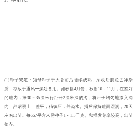
(1)种子繁殖：知母种子于大暑前后陆续成熟，采收后脱粒去净杂
质，存放于通风干燥处备用。如春播4月份，秋播10～11月，在整好
的畦内，按30～35厘米行距开2厘米深的沟，将种子均匀地撒入沟
内，然后覆土，整平，稍镇压，并浇水。播后保持畦面湿润，20天
左右出苗。每667平方米需种子1～1.5千克。秋播发芽率较高，出苗
整齐。