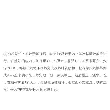
(2)分根繁殖：春栽于解冻后，发芽前;秋栽于地上茎叶枯萎叶黄后进
行。在整好的畦内，按行距30～35厘米，株距15～20厘米开穴，穴
深7厘米，将刨出的地下根茎剪去残茎叶及须根，把有芽头的根茎掰
成4～7厘米的小段，每穴放一段，芽头朝上。栽后覆土，浇水。也
可在栽种前灌1次大水，再整地做畦栽种，但畦面不要过湿，以防烂
根。每667平方米需种用根茎90千克。