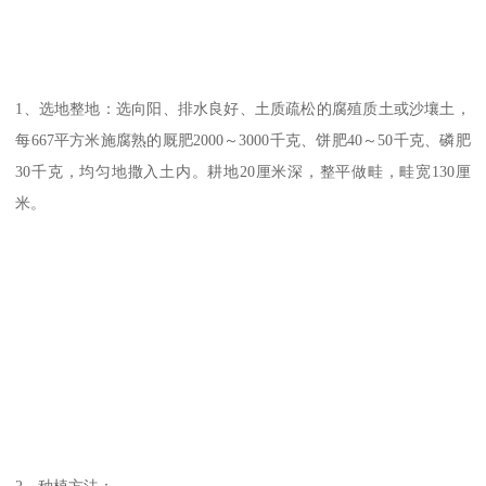
1、选地整地：选向阳、排水良好、土质疏松的腐殖质土或沙壤土，
每667平方米施腐熟的厩肥2000～3000千克、饼肥40～50千克、磷肥
30千克，均匀地撒入土内。耕地20厘米深，整平做畦，畦宽130厘
米。
2、种植方法：