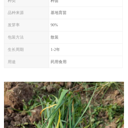
种类
种苗
品种来源
基地育苗
发芽率
90%
包装方法
散装
生长周期
1-2年
用途
药用食用