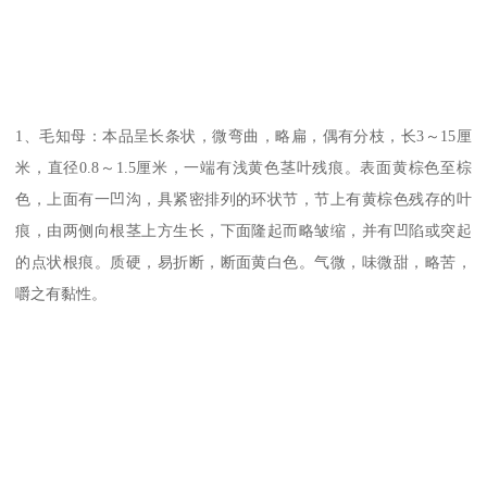
1、毛知母：本品呈长条状，微弯曲，略扁，偶有分枝，长3～15厘
米，直径0.8～1.5厘米，一端有浅黄色茎叶残痕。表面黄棕色至棕
色，上面有一凹沟，具紧密排列的环状节，节上有黄棕色残存的叶
痕，由两侧向根茎上方生长，下面隆起而略皱缩，并有凹陷或突起
的点状根痕。质硬，易折断，断面黄白色。气微，味微甜，略苦，
嚼之有黏性。