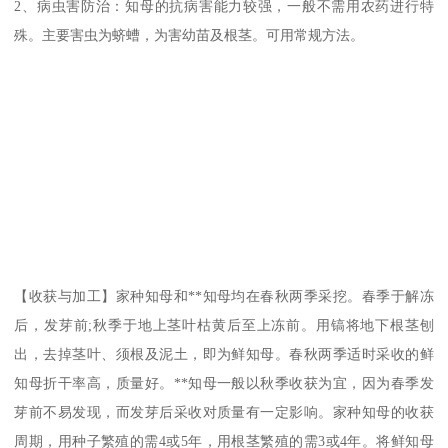
2、病虫害防治：知母的抗病害能力较强，一般不需用农药进行特
殊。主要害虫为蛴螬，为害幼苗及根茎。可用常规方法。
【收获与加工】家种知母和**知母均在春秋两季采挖。春季于解冻
后，发芽前;秋季于地上茎叶枯黄后至上冻前。用镐将地下根茎刨
出，去掉茎叶、须根及泥土，即为鲜知母。春秋两季适时采收的鲜
知母折干率高，质量好。**知母一般以秋季收获为宜，因为春季发
芽前不易发现，而发芽后采收对质量有一定影响。家种知母的收获
周期，用种子繁殖的需4或5年，用根茎繁殖的需3或4年。将鲜知母