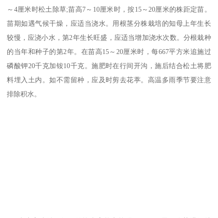
～4厘米时松土除草;苗高7～10厘米时，按15～20厘米的株距定苗。
苗期如遇气候干燥，应适当浇水。用根茎分株栽培的知母上年生长
较慢，应浇小水，第2年生长旺盛，应适当增加浇水次数。分根栽种
的当年和种子的第2年。在苗高15～20厘米时，每667平方米追施过
磷酸钾20千克加铵10千克。施肥时在行间开沟，施后结合松土将肥
料埋入土内。如不需留种，应及时剪去花葶。高温多雨季节要注意
排除积水。