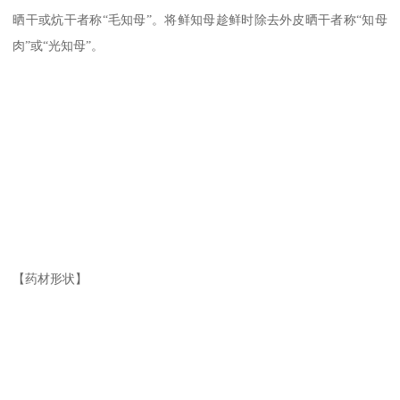
晒干或炕干者称“毛知母”。将鲜知母趁鲜时除去外皮晒干者称“知母
肉”或“光知母”。
【药材形状】