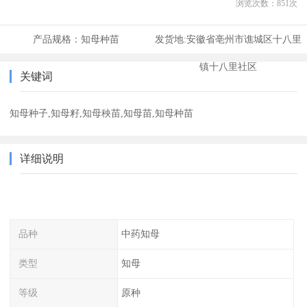
浏览次数：
851
次
产品规格：
知母种苗
发货地:
安徽省亳州市谯城区十八里
镇十八里社区
关键词
知母种子,知母籽,知母秧苗,知母苗,知母种苗
详细说明
品种
中药知母
类型
知母
等级
原种