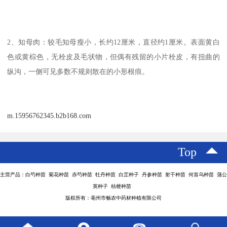
2、知母肉：较毛知母瘦小，长约12厘米，直径约1厘米。表面黄白
色或黄棕色，无栓皮及毛状物，但偶有残留的小片栓皮，有扭曲的
纵沟，一侧可见多数不规则散在的小形根痕。
m.15956762345.b2b168.com
Top
主营产品：白芍种苗 菊花种苗 赤芍种苗 牡丹种苗 白芷种子 丹参种苗 射干种苗 何首乌种苗 蒲公
英种子 桔梗种苗
版权所有：亳州市畅农中药材种植有限公司