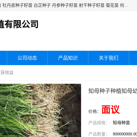
白芍种子籽苗 白芍芽头 芍药种子籽苗 芍药芽头 赤芍种子籽苗 牡丹皮种子籽苗 白芷种子 丹参种子籽苗 射干种子籽苗 菊花苗 何乌苗 蒲公英种子 桔梗种子籽苗 生地黄芽苗 玄参芽苗 元参芽苗 黑参芽苗 紫苑芽 紫菀苗 板蓝根种子 板兰根籽 大青叶种子 大青根种苗 防风种子 夏枯草种子 夏枯球籽 知母种子籽苗 白术种子 白术籽苗 薄荷种子籽苗 红花种子籽油
植有限公司
公司动态
产品知识
关于我们
收获效益
知母种子种植知母
面议
价格：
产品规格：
知母种苗
产品数量：
800000000.