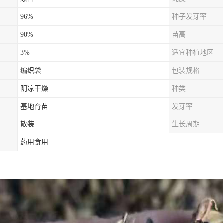
96%
种子发芽率
90%
苗高
3%
适宜种植地区
编织袋
包装规格
阴凉干燥
种类
基地育苗
发芽率
散装
生长周期
药用食用