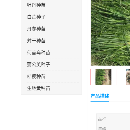
牡丹种苗
白芷种子
丹参种苗
射干种苗
何首乌种苗
蒲公英种子
桔梗种苗
生地黄种苗
产品描述
玄参种苗
紫苑种苗
品种
板蓝根种子
等级