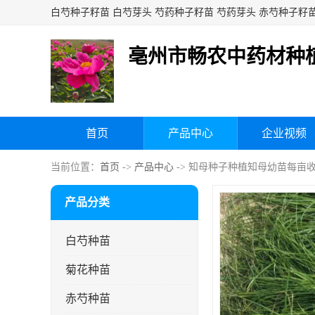
亳州市畅农中药材种
首页
产品中心
企业视频
当前位置：
首页
->
产品中心
-> 知母种子种植知母幼苗每亩
产品分类
白芍种苗
菊花种苗
赤芍种苗