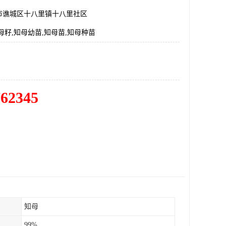
市谯城区十八里镇十八里社区
母籽,知母幼苗,知母苗,知母种苗
762345
知母
99%