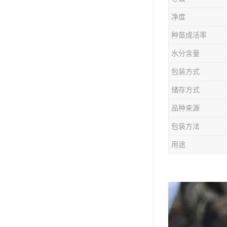
防风种苗
净度
夏枯草种子
种苗成活率
知母种苗
水分含量
包装方式
白术种苗
储存方式
薄荷种苗
品种来源
佩兰种苗
包装方法
用途