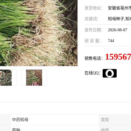
发货地址：
安徽省亳州
关键词：
知母种子,知
发布日期：
2026-08-07
阅 读 量：
744
15956
销售电话：
在线QQ：
中药知母
类型
原种
纯度