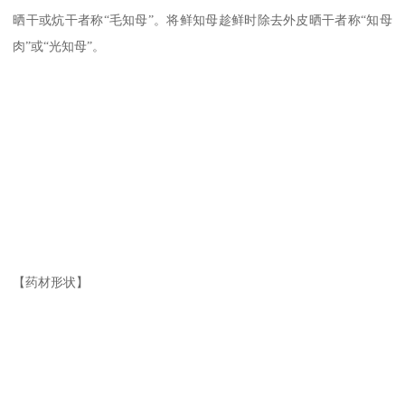
晒干或炕干者称“毛知母”。将鲜知母趁鲜时除去外皮晒干者称“知母
肉”或“光知母”。
【药材形状】