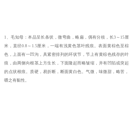
1、毛知母：本品呈长条状，微弯曲，略扁，偶有分枝，长3～15厘
米，直径0.8～1.5厘米，一端有浅黄色茎叶残痕。表面黄棕色至棕
色，上面有一凹沟，具紧密排列的环状节，节上有黄棕色残存的叶
痕，由两侧向根茎上方生长，下面隆起而略皱缩，并有凹陷或突起
的点状根痕。质硬，易折断，断面黄白色。气微，味微甜，略苦，
嚼之有黏性。