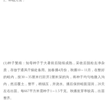
(1)种子繁殖：知母种子于大暑前后陆续成熟，采收后脱粒去净杂
质，存放于通风干燥处备用。如春播4月份，秋播10～11月，在整好
的畦内，按30～35厘米行距开2厘米深的沟，将种子均匀地撒入沟
内，然后覆土，整平，稍镇压，并浇水。播后保持畦面湿润，20天
左右出苗。每667平方米需种子1～1.5千克。秋播发芽率较高，出苗
整齐。