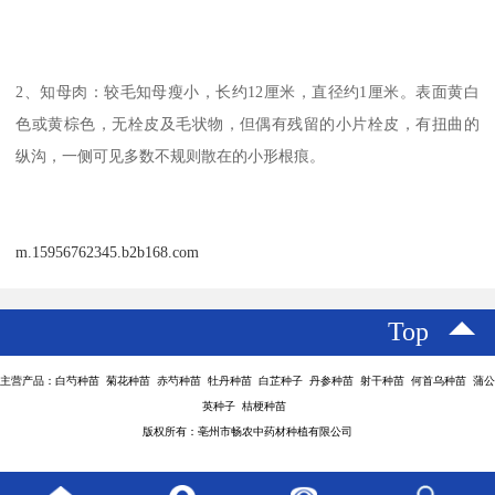
2、知母肉：较毛知母瘦小，长约12厘米，直径约1厘米。表面黄白
色或黄棕色，无栓皮及毛状物，但偶有残留的小片栓皮，有扭曲的
纵沟，一侧可见多数不规则散在的小形根痕。
m.15956762345.b2b168.com
Top
主营产品：白芍种苗 菊花种苗 赤芍种苗 牡丹种苗 白芷种子 丹参种苗 射干种苗 何首乌种苗 蒲公
英种子 桔梗种苗
版权所有：亳州市畅农中药材种植有限公司