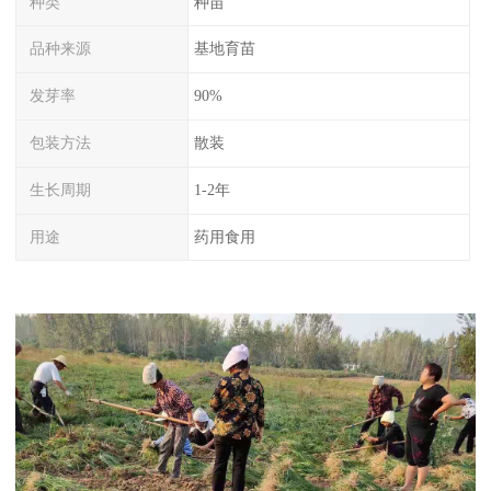
种类
种苗
品种来源
基地育苗
发芽率
90%
包装方法
散装
生长周期
1-2年
用途
药用食用