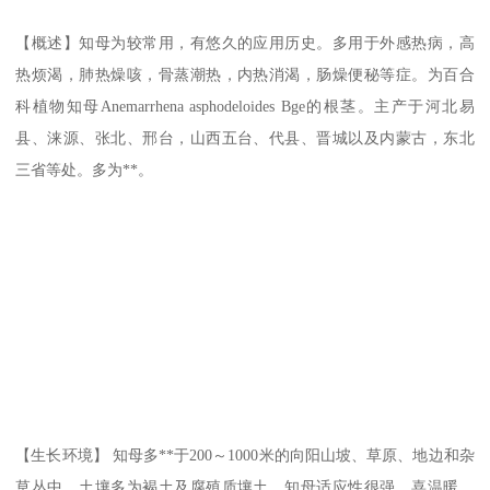
【概述】知母为较常用，有悠久的应用历史。多用于外感热病，高
热烦渴，肺热燥咳，骨蒸潮热，内热消渴，肠燥便秘等症。为百合
科植物知母Anemarrhena asphodeloides Bge的根茎。主产于河北易
县、涞源、张北、邢台，山西五台、代县、晋城以及内蒙古，东北
三省等处。多为**。
【生长环境】 知母多**于200～1000米的向阳山坡、草原、地边和杂
草丛中。土壤多为褐土及腐殖质壤土。知母适应性很强，喜温暖、