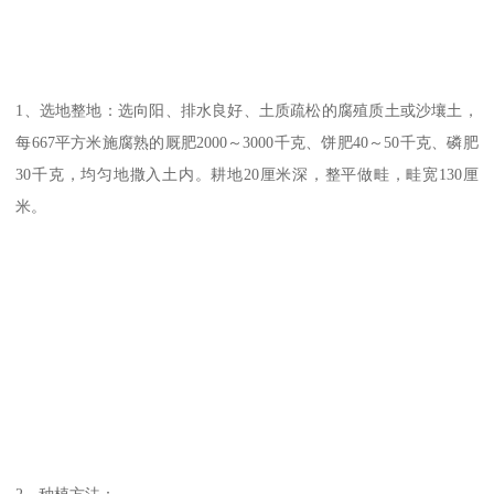
1、选地整地：选向阳、排水良好、土质疏松的腐殖质土或沙壤土，
每667平方米施腐熟的厩肥2000～3000千克、饼肥40～50千克、磷肥
30千克，均匀地撒入土内。耕地20厘米深，整平做畦，畦宽130厘
米。
2、种植方法：