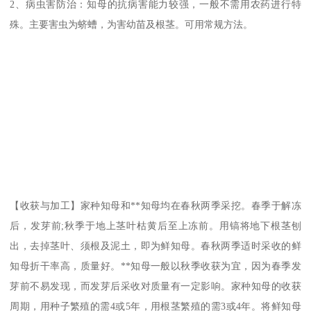
2、病虫害防治：知母的抗病害能力较强，一般不需用农药进行特
殊。主要害虫为蛴螬，为害幼苗及根茎。可用常规方法。
【收获与加工】家种知母和**知母均在春秋两季采挖。春季于解冻
后，发芽前;秋季于地上茎叶枯黄后至上冻前。用镐将地下根茎刨
出，去掉茎叶、须根及泥土，即为鲜知母。春秋两季适时采收的鲜
知母折干率高，质量好。**知母一般以秋季收获为宜，因为春季发
芽前不易发现，而发芽后采收对质量有一定影响。家种知母的收获
周期，用种子繁殖的需4或5年，用根茎繁殖的需3或4年。将鲜知母