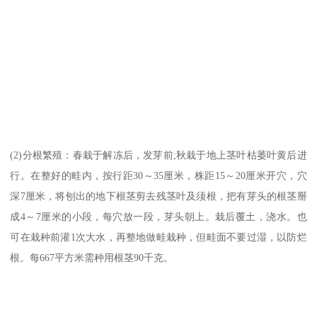
(2)分根繁殖：春栽于解冻后，发芽前;秋栽于地上茎叶枯萎叶黄后进
行。在整好的畦内，按行距30～35厘米，株距15～20厘米开穴，穴
深7厘米，将刨出的地下根茎剪去残茎叶及须根，把有芽头的根茎掰
成4～7厘米的小段，每穴放一段，芽头朝上。栽后覆土，浇水。也
可在栽种前灌1次大水，再整地做畦栽种，但畦面不要过湿，以防烂
根。每667平方米需种用根茎90千克。