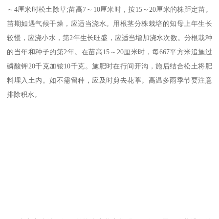
～4厘米时松土除草;苗高7～10厘米时，按15～20厘米的株距定苗。
苗期如遇气候干燥，应适当浇水。用根茎分株栽培的知母上年生长
较慢，应浇小水，第2年生长旺盛，应适当增加浇水次数。分根栽种
的当年和种子的第2年。在苗高15～20厘米时，每667平方米追施过
磷酸钾20千克加铵10千克。施肥时在行间开沟，施后结合松土将肥
料埋入土内。如不需留种，应及时剪去花葶。高温多雨季节要注意
排除积水。