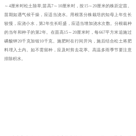
～4厘米时松土除草;苗高7～10厘米时，按15～20厘米的株距定苗。
苗期如遇气候干燥，应适当浇水。用根茎分株栽培的知母上年生长
较慢，应浇小水，第2年生长旺盛，应适当增加浇水次数。分根栽种
的当年和种子的第2年。在苗高15～20厘米时，每667平方米追施过
磷酸钾20千克加铵10千克。施肥时在行间开沟，施后结合松土将肥
料埋入土内。如不需留种，应及时剪去花葶。高温多雨季节要注意
排除积水。