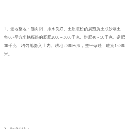
1、选地整地：选向阳、排水良好、土质疏松的腐殖质土或沙壤土，
每667平方米施腐熟的厩肥2000～3000千克、饼肥40～50千克、磷肥
30千克，均匀地撒入土内。耕地20厘米深，整平做畦，畦宽130厘
米。
2、种植方法：