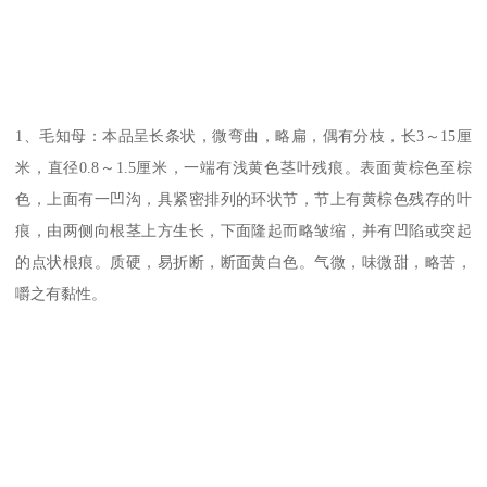
1、毛知母：本品呈长条状，微弯曲，略扁，偶有分枝，长3～15厘
米，直径0.8～1.5厘米，一端有浅黄色茎叶残痕。表面黄棕色至棕
色，上面有一凹沟，具紧密排列的环状节，节上有黄棕色残存的叶
痕，由两侧向根茎上方生长，下面隆起而略皱缩，并有凹陷或突起
的点状根痕。质硬，易折断，断面黄白色。气微，味微甜，略苦，
嚼之有黏性。