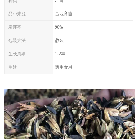
种类
种苗
品种来源
基地育苗
发芽率
90%
包装方法
散装
生长周期
1-2年
用途
药用食用