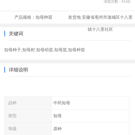
浏览次数：
614
次
产品规格：
知母种苗
发货地:
安徽省亳州市谯城区十八里
镇十八里社区
关键词
知母种子,知母籽,知母幼苗,知母苗,知母种苗
详细说明
品种
中药知母
类型
知母
等级
原种