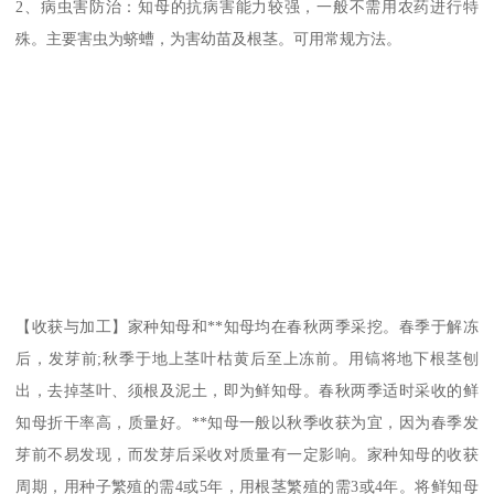
2、病虫害防治：知母的抗病害能力较强，一般不需用农药进行特
殊。主要害虫为蛴螬，为害幼苗及根茎。可用常规方法。
【收获与加工】家种知母和**知母均在春秋两季采挖。春季于解冻
后，发芽前;秋季于地上茎叶枯黄后至上冻前。用镐将地下根茎刨
出，去掉茎叶、须根及泥土，即为鲜知母。春秋两季适时采收的鲜
知母折干率高，质量好。**知母一般以秋季收获为宜，因为春季发
芽前不易发现，而发芽后采收对质量有一定影响。家种知母的收获
周期，用种子繁殖的需4或5年，用根茎繁殖的需3或4年。将鲜知母