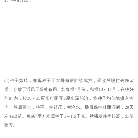
(1)种子繁殖：知母种子于大暑前后陆续成熟，采收后脱粒去净杂
质，存放于通风干燥处备用。如春播4月份，秋播10～11月，在整好
的畦内，按30～35厘米行距开2厘米深的沟，将种子均匀地撒入沟
内，然后覆土，整平，稍镇压，并浇水。播后保持畦面湿润，20天
左右出苗。每667平方米需种子1～1.5千克。秋播发芽率较高，出苗
整齐。