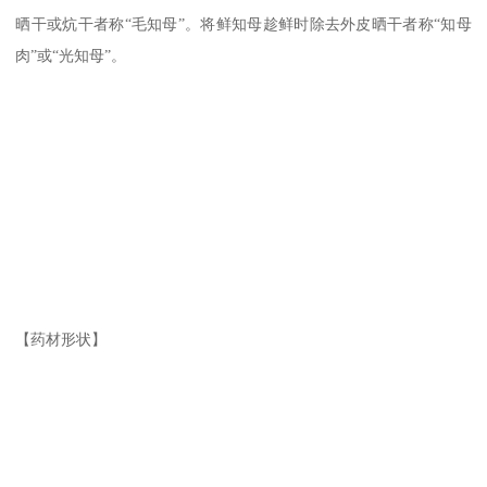
晒干或炕干者称“毛知母”。将鲜知母趁鲜时除去外皮晒干者称“知母
肉”或“光知母”。
【药材形状】