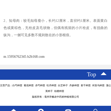
2、知母肉：较毛知母瘦小，长约12厘米，直径约1厘米。表面黄白
色或黄棕色，无栓皮及毛状物，但偶有残留的小片栓皮，有扭曲的
纵沟，一侧可见多数不规则散在的小形根痕。
m.15956762345.b2b168.com
Top
主营产品：白芍种苗 菊花种苗 赤芍种苗 牡丹种苗 白芷种子 丹参种苗 射干种苗 何首乌种苗 蒲公
英种子 桔梗种苗
版权所有：亳州市畅农中药材种植有限公司