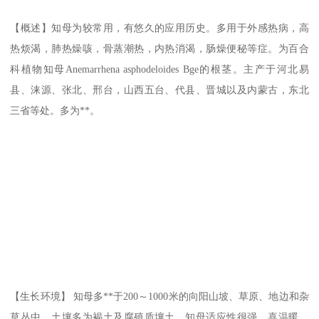
【概述】知母为较常用，有悠久的应用历史。多用于外感热病，高
热烦渴，肺热燥咳，骨蒸潮热，内热消渴，肠燥便秘等症。为百合
科植物知母Anemarrhena asphodeloides Bge的根茎。主产于河北易
县、涞源、张北、邢台，山西五台、代县、晋城以及内蒙古，东北
三省等处。多为**。
【生长环境】 知母多**于200～1000米的向阳山坡、草原、地边和杂
草丛中。土壤多为褐土及腐殖质壤土。知母适应性很强，喜温暖、