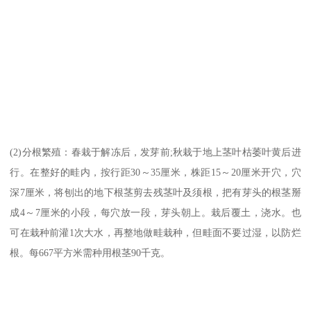
(2)分根繁殖：春栽于解冻后，发芽前;秋栽于地上茎叶枯萎叶黄后进
行。在整好的畦内，按行距30～35厘米，株距15～20厘米开穴，穴
深7厘米，将刨出的地下根茎剪去残茎叶及须根，把有芽头的根茎掰
成4～7厘米的小段，每穴放一段，芽头朝上。栽后覆土，浇水。也
可在栽种前灌1次大水，再整地做畦栽种，但畦面不要过湿，以防烂
根。每667平方米需种用根茎90千克。