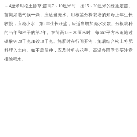
～4厘米时松土除草;苗高7～10厘米时，按15～20厘米的株距定苗。
苗期如遇气候干燥，应适当浇水。用根茎分株栽培的知母上年生长
较慢，应浇小水，第2年生长旺盛，应适当增加浇水次数。分根栽种
的当年和种子的第2年。在苗高15～20厘米时，每667平方米追施过
磷酸钾20千克加铵10千克。施肥时在行间开沟，施后结合松土将肥
料埋入土内。如不需留种，应及时剪去花葶。高温多雨季节要注意
排除积水。