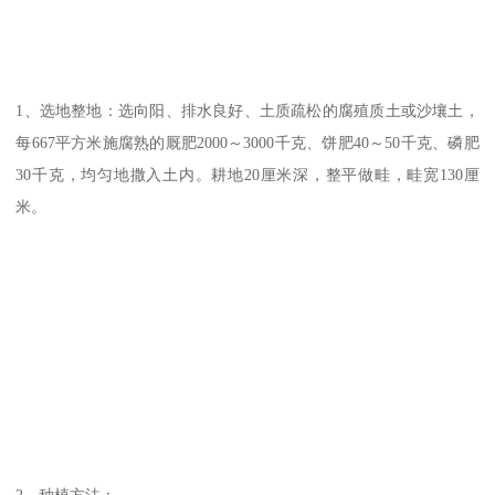
1、选地整地：选向阳、排水良好、土质疏松的腐殖质土或沙壤土，
每667平方米施腐熟的厩肥2000～3000千克、饼肥40～50千克、磷肥
30千克，均匀地撒入土内。耕地20厘米深，整平做畦，畦宽130厘
米。
2、种植方法：