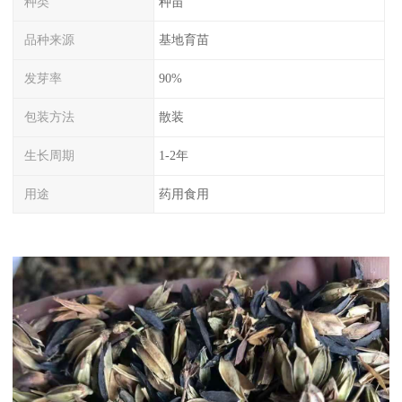
种类
种苗
品种来源
基地育苗
发芽率
90%
包装方法
散装
生长周期
1-2年
用途
药用食用