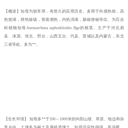
【概述】知母为较常用，有悠久的应用历史。多用于外感热病，高
热烦渴，肺热燥咳，骨蒸潮热，内热消渴，肠燥便秘等症。为百合
科植物知母Anemarrhena asphodeloides Bge的根茎。主产于河北易
县、涞源、张北、邢台，山西五台、代县、晋城以及内蒙古，东北
三省等处。多为**。
【生长环境】 知母多**于200～1000米的向阳山坡、草原、地边和杂
草丛中。土壤多为褐土及腐殖质壤土。知母适应性很强，喜温暖、