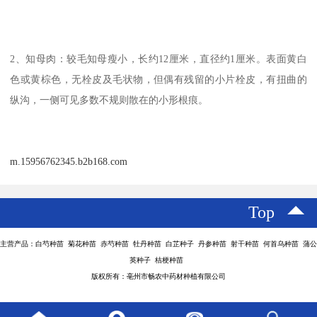
2、知母肉：较毛知母瘦小，长约12厘米，直径约1厘米。表面黄白
色或黄棕色，无栓皮及毛状物，但偶有残留的小片栓皮，有扭曲的
纵沟，一侧可见多数不规则散在的小形根痕。
m.15956762345.b2b168.com
Top
主营产品：白芍种苗 菊花种苗 赤芍种苗 牡丹种苗 白芷种子 丹参种苗 射干种苗 何首乌种苗 蒲公
英种子 桔梗种苗
版权所有：亳州市畅农中药材种植有限公司