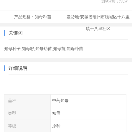
浏览次数：
776
次
产品规格：
知母种苗
发货地:
安徽省亳州市谯城区十八里
镇十八里社区
关键词
知母种子,知母籽,知母幼苗,知母苗,知母种苗
详细说明
品种
中药知母
类型
知母
等级
原种