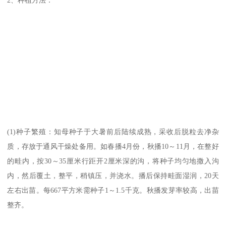
(1)种子繁殖：知母种子于大暑前后陆续成熟，采收后脱粒去净杂
质，存放于通风干燥处备用。如春播4月份，秋播10～11月，在整好
的畦内，按30～35厘米行距开2厘米深的沟，将种子均匀地撒入沟
内，然后覆土，整平，稍镇压，并浇水。播后保持畦面湿润，20天
左右出苗。每667平方米需种子1～1.5千克。秋播发芽率较高，出苗
整齐。