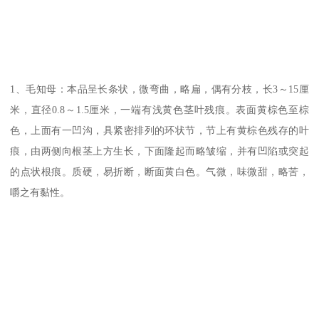
1、毛知母：本品呈长条状，微弯曲，略扁，偶有分枝，长3～15厘
米，直径0.8～1.5厘米，一端有浅黄色茎叶残痕。表面黄棕色至棕
色，上面有一凹沟，具紧密排列的环状节，节上有黄棕色残存的叶
痕，由两侧向根茎上方生长，下面隆起而略皱缩，并有凹陷或突起
的点状根痕。质硬，易折断，断面黄白色。气微，味微甜，略苦，
嚼之有黏性。