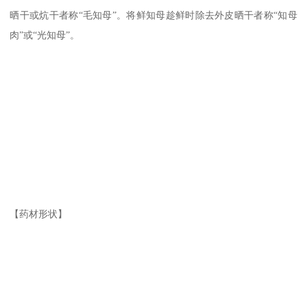
晒干或炕干者称“毛知母”。将鲜知母趁鲜时除去外皮晒干者称“知母
肉”或“光知母”。
【药材形状】