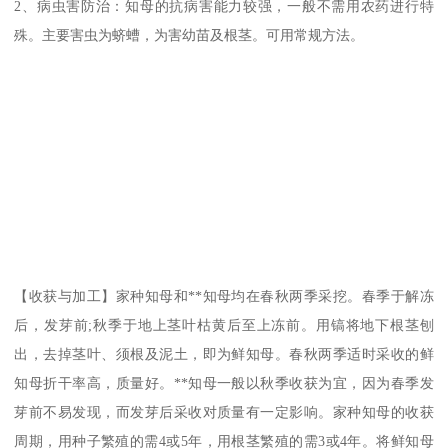
2、病虫害防治：知母的抗病害能力较强，一般不需用农药进行特
殊。主要害虫为蛴螬，为害幼苗及根茎。可用常规方法。
【收获与加工】家种知母和**知母均在春秋两季采挖。春季于解冻
后，发芽前;秋季于地上茎叶枯黄后至上冻前。用镐将地下根茎刨
出，去掉茎叶、须根及泥土，即为鲜知母。春秋两季适时采收的鲜
知母折干率高，质量好。**知母一般以秋季收获为宜，因为春季发
芽前不易发现，而发芽后采收对质量有一定影响。家种知母的收获
周期，用种子繁殖的需4或5年，用根茎繁殖的需3或4年。将鲜知母