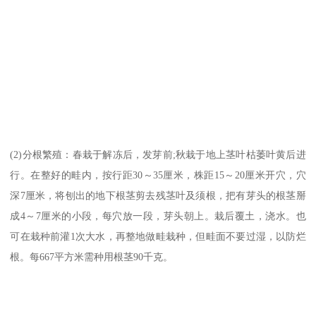
(2)分根繁殖：春栽于解冻后，发芽前;秋栽于地上茎叶枯萎叶黄后进
行。在整好的畦内，按行距30～35厘米，株距15～20厘米开穴，穴
深7厘米，将刨出的地下根茎剪去残茎叶及须根，把有芽头的根茎掰
成4～7厘米的小段，每穴放一段，芽头朝上。栽后覆土，浇水。也
可在栽种前灌1次大水，再整地做畦栽种，但畦面不要过湿，以防烂
根。每667平方米需种用根茎90千克。