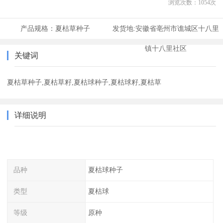
浏览次数：
1054
次
产品规格：
夏枯草种子
发货地:
安徽省亳州市谯城区十八里
镇十八里社区
关键词
夏枯草种子,夏枯草籽,夏枯球种子,夏枯球籽,夏枯草
详细说明
品种
夏枯球种子
类型
夏枯球
等级
原种