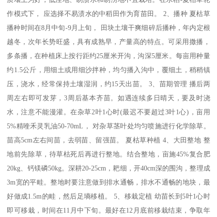
作模式下， 应选择不易渍水的中稻田作为育苗田。 2、播种 夏枯草
播种时间在8月中旬-9月上旬， 田块土壤干爽细碎后播种，年内定根
越冬，次年长势旺盛，具有成熟早，产量高的特点。可采用撒播，
多条播，在种植床上按行距约25厘米开沟，沟深5厘米。每亩用种量
约1.5公斤，用细土或用细沙拌种，均匀播入沟中，覆细土，稍稍镇
压，浇水，经常保持土壤湿润，约15天出苗。 3、苗期管理 播后两
周左右即可发芽，3周后基本齐苗。如遇连续多日晴天，要及时浇
水，注意不能漫灌。在杂草2叶1心时(最迟不要超过3叶1心)，亩用
5%精喹禾灵乳油50-70mL， 对杂草茎叶处均匀喷施进行化学除草。
苗高5cm左右间苗，去弱苗、留强苗。 夏枯草种植 4、大田整地 整
地前先除草，待草枯死后再进行整地。结合整地，亩施45%复合肥
20kg、钙镁磷50kg。深耕20-25cm，耙细，开40cm深的围沟，整理成
3m宽的平畦。整地时要注意做到排水通畅，排水不通畅的地块，最
好做成1.5m的畦，然后足墒移植。 5、移栽定植 幼苗长到5叶1心时
即可移栽，时间在11月中下旬。最好在12月底前移栽结束，争取年