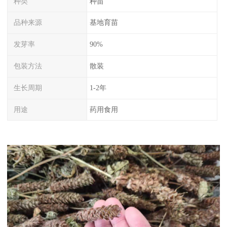
种类
种苗
品种来源
基地育苗
发芽率
90%
包装方法
散装
生长周期
1-2年
用途
药用食用