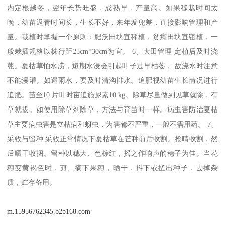
内定根越冬，翌年长势旺盛，成熟早，产量高。如果移栽时间太
晚，幼苗返青时间长，生长不好，来年发兜差，直接影响管理和产
量。栽植时掌握一个原则：肥沃田块宜稀植，贫瘠田块宜密植，一
般栽插规格以株行距25cm*30cm为宜。 6、大田管理 定植后及时浇
蔸。夏枯草怕水涝，短期水浸会引起叶子过早枯萎， 故浇水时注意
不能漫灌。如遇雨水，要及时清沟排水。追肥视幼苗生长情况进行
追肥。苗至10 片叶时亩追施尿素10 kg。除草尽量做到见草就除，有
草就拔。如使用除草剂除草，方法与育苗时一样。病虫害防治夏枯
草主要病虫害是立枯病和蚜虫，为害都不严重，一般不需用药。 7、
采收与留种 采收正常情况下夏枯草在芒种前后收割。抢晴收割，然
后晒干收捆。留种以穗大、色棕红，摇之作响声的穗子为佳。当花
穗变黄褐色时，剪、摘下果穗，晒干，抖下或搓出种子，去掉杂
质，贮存备用。
m.15956762345.b2b168.com