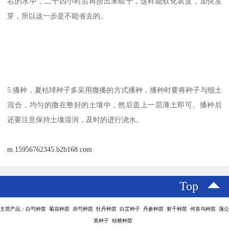
右的水中，二十四小时后再捞出来晾干，这样能软化表皮，加快发
芽，所以这一步是不能省去的。
5.播种，夏枯球种子多采用撒播的方式播种，播种时要将种子与细土
混合，均匀的撒在整好的土壤中，然后盖上一层薄土即可。播种后
还要注意保持土壤湿润，及时的进行浇水。
m.15956762345.b2b168.com
Top
主营产品：白芍种苗 菊花种苗 赤芍种苗 牡丹种苗 白芷种子 丹参种苗 射干种苗 何首乌种苗 蒲公
英种子 桔梗种苗