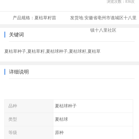
浏览次数：
836
次
产品规格：
夏枯草籽苗
发货地:
安徽省亳州市谯城区十八里
镇十八里社区
关键词
夏枯草种子,夏枯草籽,夏枯球种子,夏枯球籽,夏枯草
详细说明
品种
夏枯球种子
类型
夏枯球
等级
原种