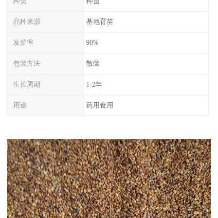
种类
种苗
品种来源
基地育苗
发芽率
90%
包装方法
散装
生长周期
1-2年
用途
药用食用