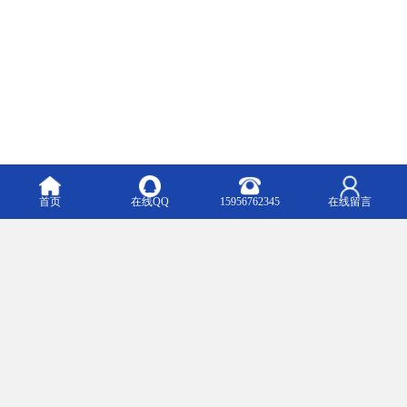
首页
在线QQ
15956762345
在线留言
3.选种，种植夏枯球首要的就是选择高质量的种子，种子质量直接决
定发芽率的高低，最好是挑选当年采摘的**种子，出芽会*旺盛。
4.催芽，夏枯球种子播种前还要进行催芽，将种子浸泡在二十五度左