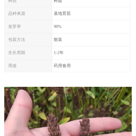
种类
种苗
品种来源
基地育苗
发芽率
90%
包装方法
散装
生长周期
1-2年
用途
药用食用