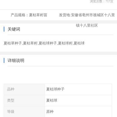
浏览次数：
717
次
产品规格：
夏枯草籽苗
发货地:
安徽省亳州市谯城区十八里
镇十八里社区
关键词
夏枯草种子,夏枯草籽,夏枯球种子,夏枯球籽,夏枯球
详细说明
品种
夏枯球种子
类型
夏枯球
等级
原种