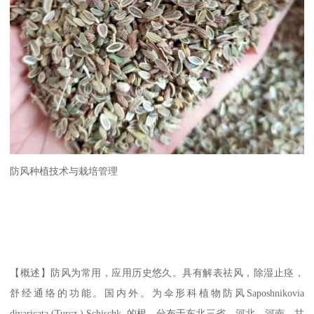
防风种植技术与栽培管理
【概述】防风为常用，应用历史悠久。具有解表祛风，除湿止痉，
舒经通络的功能。国内外。为伞形科植物防风Saposhnikovia
divaricata (Turcz.) Schischk. 的根。分布于东北三省、河北、河南、甘