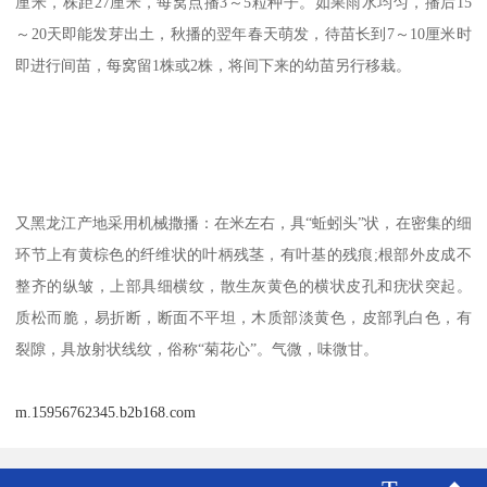
厘米，株距27厘米，每窝点播3～5粒种子。如果雨水均匀，播后15
～20天即能发芽出土，秋播的翌年春天萌发，待苗长到7～10厘米时
即进行间苗，每窝留1株或2株，将间下来的幼苗另行移栽。
又黑龙江产地采用机械撒播：在
米左右，具“蚯蚓头”状，在密集的细
环节上有黄棕色的纤维状的叶柄残茎，有叶基的残痕;根部外皮成不
整齐的纵皱，上部具细横纹，散生灰黄色的横状皮孔和疣状突起。
质松而脆，易折断，断面不平坦，木质部淡黄色，皮部乳白色，有
裂隙，具放射状线纹，俗称“菊花心”。气微，味微甘。
m.15956762345.b2b168.com