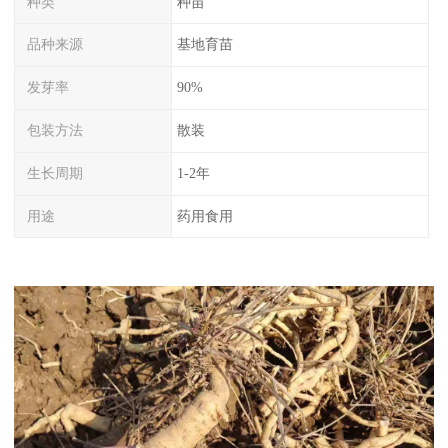
种类
种苗
品种来源
基地育苗
发芽率
90%
包装方法
散装
生长周期
1-2年
用途
药用食用