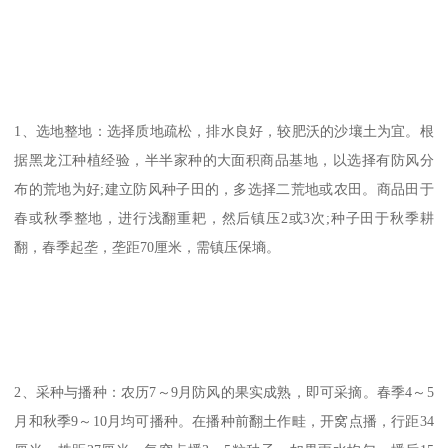
1、选地整地：选择质地疏松，排水良好，较肥沃的沙壤土为宜。根
据黑龙江种植经验，半半家种的大面积商品基地，以选择有防风分
布的荒地为好;建立防风种子田的，多选择二荒地或农田。商品田于
春或秋季整地，进行浅翻重耙，然后镇压2或3次;种子田于秋季耕
翻，春季起垄，垄距70厘米，需镇压保墒。
2、采种与播种：农历7～9月防风的果实成熟，即可采摘。春季4～5
月和秋季9～10月均可播种。在播种前翻土作畦，开窝点播，行距34