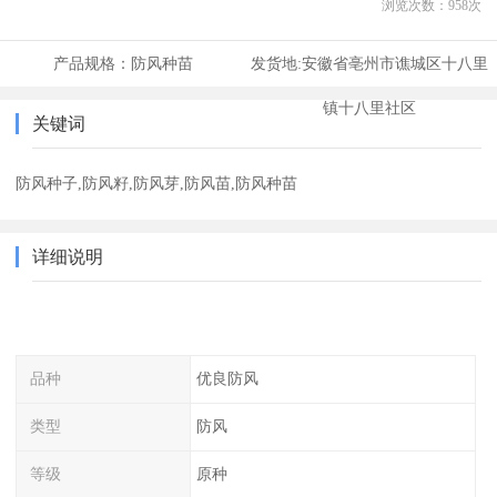
浏览次数：
958
次
产品规格：
防风种苗
发货地:
安徽省亳州市谯城区十八里
镇十八里社区
关键词
防风种子,防风籽,防风芽,防风苗,防风种苗
详细说明
品种
优良防风
类型
防风
等级
原种