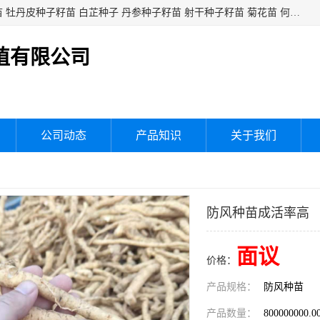
白芍种子籽苗 白芍芽头 芍药种子籽苗 芍药芽头 赤芍种子籽苗 牡丹皮种子籽苗 白芷种子 丹参种子籽苗 射干种子籽苗 菊花苗 何乌苗 蒲公英种子 桔梗种子籽苗 生地黄芽苗 玄参芽苗 元参芽苗 黑参芽苗 紫苑芽 紫菀苗 板蓝根种子 板兰根籽 大青叶种子 大青根种苗 防风种子 夏枯草种子 夏枯球籽 知母种子籽苗 白术种子 白术籽苗 薄荷种子籽苗 红花种子籽油
植有限公司
公司动态
产品知识
关于我们
防风种苗成活率高
面议
价格：
产品规格：
防风种苗
产品数量：
800000000.