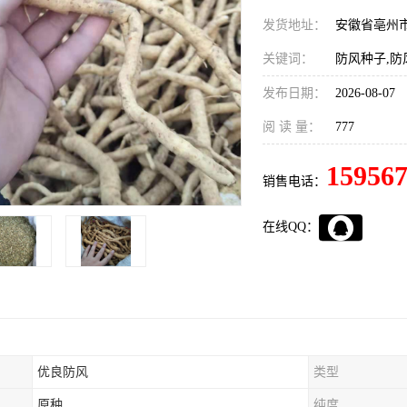
发货地址：
安徽省亳州
关键词：
防风种子,防
发布日期：
2026-08-07
阅 读 量：
777
15956
销售电话：
在线QQ：
优良防风
类型
原种
纯度