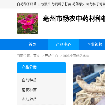
亳州市畅农中药材种
首页
产品中心
企业视频
当前位置：
首页
->
产品中心
-> 防风种苗成活率高
产品分类
白芍种苗
菊花种苗
赤芍种苗