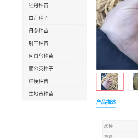
牡丹种苗
白芷种子
丹参种苗
射干种苗
何首乌种苗
蒲公英种子
桔梗种苗
生地黄种苗
产品描述
玄参种苗
紫苑种苗
品种
板蓝根种子
等级