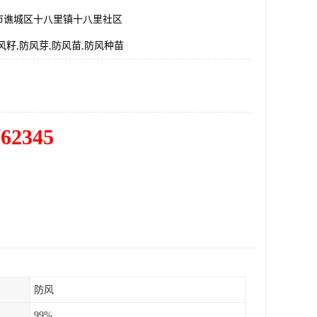
市谯城区十八里镇十八里社区
风籽,防风芽,防风苗,防风种苗
762345
防风
99%