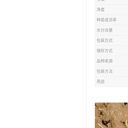
防风种苗
净度
夏枯草种子
种苗成活率
知母种苗
水分含量
包装方式
白术种苗
储存方式
薄荷种苗
品种来源
佩兰种苗
包装方法
用途