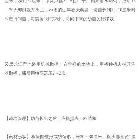
厘米，株距27厘米，每窝点播3～5粒种子。如果雨水均匀，播后15
～20天即能发芽出土，秋播的翌年春天萌发，待苗长到7～10厘米时
即进行间苗，每窝留1株或2株，将间下来的幼苗另行移栽。
又黑龙江产地采用机械撒播：在整好的土地上，用播种机去掉开沟
器撒播，播后用镇压器压2～3次。
【栽培管理】幼苗长出之后，应根据表土板结和
【药材形状】根呈圆锥形或纺锤形，长20～30厘米。根头部直径1厘