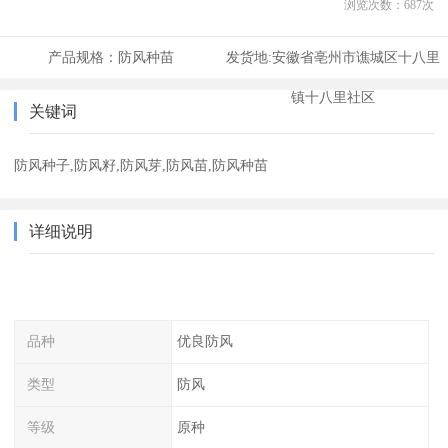
浏览次数：
687
次
产品规格：
防风种苗
发货地:
安徽省亳州市谯城区十八里
镇十八里社区
关键词
防风种子,防风籽,防风芽,防风苗,防风种苗
详细说明
品种
优良防风
类型
防风
等级
原种