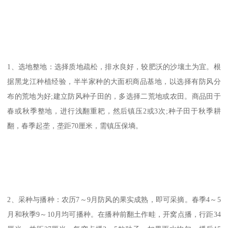
1、选地整地：选择质地疏松，排水良好，较肥沃的沙壤土为宜。根
据黑龙江种植经验，半半家种的大面积商品基地，以选择有防风分
布的荒地为好;建立防风种子田的，多选择二荒地或农田。商品田于
春或秋季整地，进行浅翻重耙，然后镇压2或3次;种子田于秋季耕
翻，春季起垄，垄距70厘米，需镇压保墒。
2、采种与播种：农历7～9月防风的果实成熟，即可采摘。春季4～5
月和秋季9～10月均可播种。在播种前翻土作畦，开窝点播，行距34