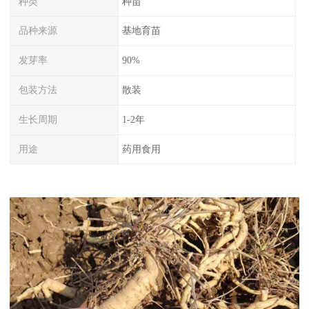
种类
种苗
品种来源
基地育苗
发芽率
90%
包装方法
散装
生长周期
1-2年
用途
药用食用