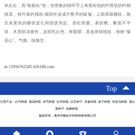
米左右，具“蚯蚓头”状，在密集的细环节上有黄棕色的纤维状的叶柄
残茎，有叶基的残痕;根部外皮成不整齐的纵皱，上部具细横纹，散
生灰黄色的横状皮孔和疣状突起。质松而脆，易折断，断面不平
坦，木质部淡黄色，皮部乳白色，有裂隙，具放射状线纹，俗称“菊
花心”。气微，味微甘。
m.15956762345.b2b168.com
Top
主营产品：白芍种苗 菊花种苗 赤芍种苗 牡丹种苗 白芷种子 丹参种苗 射干种苗 何首乌种苗 蒲公
英种子 桔梗种苗
版权所有：亳州市畅农中药材种植有限公司