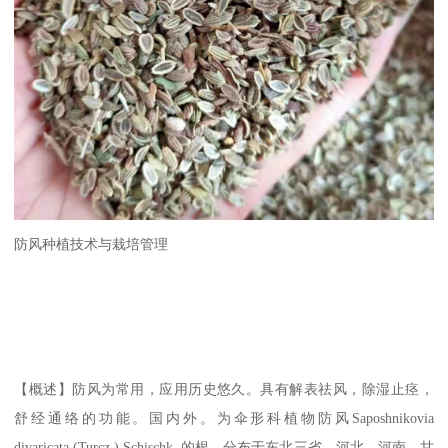
防风种植技术与栽培管理
【概述】防风为常用，应用历史悠久。具有解表祛风，除湿止痉，
舒经通络的功能。国内外。为伞形科植物防风Saposhnikovia
divaricata (Turcz.) Schischk. 的根。分布于东北三省、河北、河南、甘