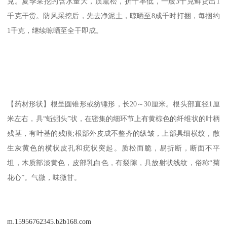
克。夏季采挖的含水量大，质疏松，折干率低，一般3千克鲜货出1
千克干货。防风采挖后，先去净泥土，晾晒至8成千时打捆，每捆约
1千克，继续晾晒至全干即成。
【药材形状】根呈圆锥形或纺锤形，长20～30厘米。根头部直径1厘
米左右，具“蚯蚓头”状，在密集的细环节上有黄棕色的纤维状的叶柄
残茎，有叶基的残痕;根部外皮成不整齐的纵皱，上部具细横纹，散
生灰黄色的横状皮孔和疣状突起。质松而脆，易折断，断面不平
坦，木质部淡黄色，皮部乳白色，有裂隙，具放射状线纹，俗称“菊
花心”。气微，味微甘。
m.15956762345.b2b168.com