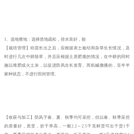
1、选地整地：选择质地疏松，排水良好，较
【栽培管理】幼苗长出之后，应根据表土板结和杂草生长情况，及
时进行几次中耕除草，并且应根据土质肥瘦的情况，在中耕的同时
施以堆肥或火土灰，以促进防风生长发育。而机械撒播的，呈半半
家种状态，不进行田间管理。
【收获与加工】防风于春、夏、秋季均可采挖，但以春、秋季采挖
的质量好，质坚，折干率高，一般2.2～2.5千克鲜货可出干货1千