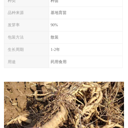
种类
种苗
品种来源
基地育苗
发芽率
90%
包装方法
散装
生长周期
1-2年
用途
药用食用