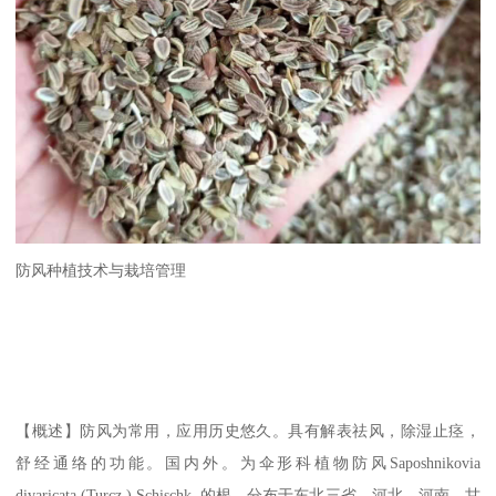
防风种植技术与栽培管理
【概述】防风为常用，应用历史悠久。具有解表祛风，除湿止痉，
舒经通络的功能。国内外。为伞形科植物防风Saposhnikovia
divaricata (Turcz.) Schischk. 的根。分布于东北三省、河北、河南、甘