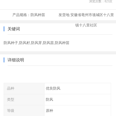
浏览次数：
823
次
产品规格：
防风种苗
发货地:
安徽省亳州市谯城区十八里
镇十八里社区
关键词
防风种子,防风籽,防风芽,防风苗,防风种苗
详细说明
品种
优良防风
类型
防风
等级
原种