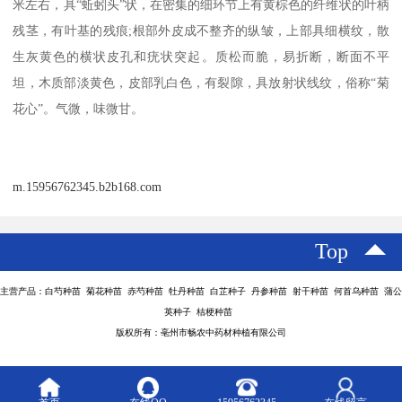
米左右，具“蚯蚓头”状，在密集的细环节上有黄棕色的纤维状的叶柄
残茎，有叶基的残痕;根部外皮成不整齐的纵皱，上部具细横纹，散
生灰黄色的横状皮孔和疣状突起。质松而脆，易折断，断面不平
坦，木质部淡黄色，皮部乳白色，有裂隙，具放射状线纹，俗称“菊
花心”。气微，味微甘。
m.15956762345.b2b168.com
Top
主营产品：白芍种苗 菊花种苗 赤芍种苗 牡丹种苗 白芷种子 丹参种苗 射干种苗 何首乌种苗 蒲公
英种子 桔梗种苗
版权所有：亳州市畅农中药材种植有限公司