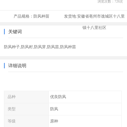
浏览次数：
726
次
产品规格：
防风种苗
发货地:
安徽省亳州市谯城区十八里
镇十八里社区
关键词
防风种子,防风籽,防风芽,防风苗,防风种苗
详细说明
品种
优良防风
类型
防风
等级
原种