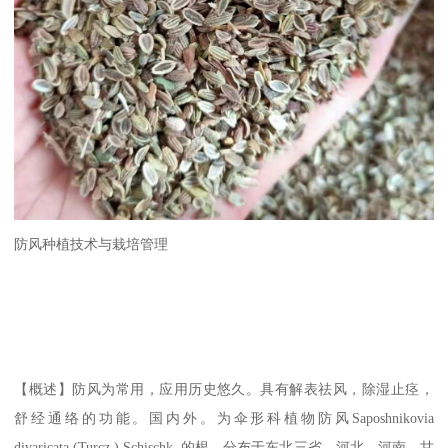
防风种植技术与栽培管理
【概述】防风为常用，应用历史悠久。具有解表祛风，除湿止痉，
舒经通络的功能。国内外。为伞形科植物防风Saposhnikovia
divaricata (Turcz.) Schischk. 的根。分布于东北三省、河北、河南、甘