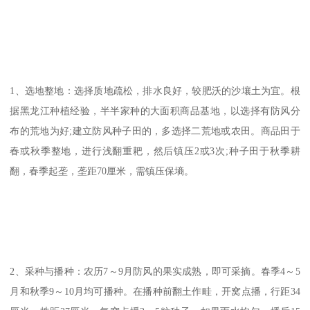
1、选地整地：选择质地疏松，排水良好，较肥沃的沙壤土为宜。根
据黑龙江种植经验，半半家种的大面积商品基地，以选择有防风分
布的荒地为好;建立防风种子田的，多选择二荒地或农田。商品田于
春或秋季整地，进行浅翻重耙，然后镇压2或3次;种子田于秋季耕
翻，春季起垄，垄距70厘米，需镇压保墒。
2、采种与播种：农历7～9月防风的果实成熟，即可采摘。春季4～5
月和秋季9～10月均可播种。在播种前翻土作畦，开窝点播，行距34