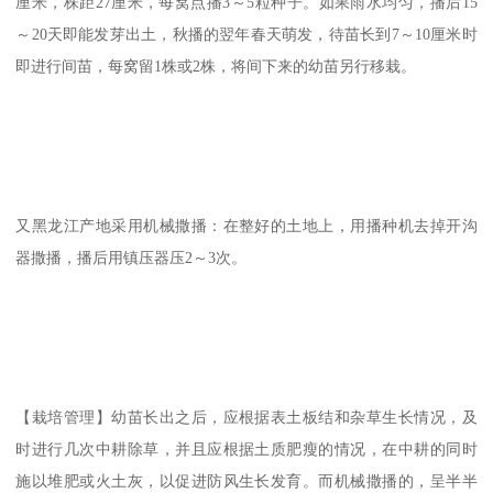
厘米，株距27厘米，每窝点播3～5粒种子。如果雨水均匀，播后15
～20天即能发芽出土，秋播的翌年春天萌发，待苗长到7～10厘米时
即进行间苗，每窝留1株或2株，将间下来的幼苗另行移栽。
又黑龙江产地采用机械撒播：在整好的土地上，用播种机去掉开沟
器撒播，播后用镇压器压2～3次。
【栽培管理】幼苗长出之后，应根据表土板结和杂草生长情况，及
时进行几次中耕除草，并且应根据土质肥瘦的情况，在中耕的同时
施以堆肥或火土灰，以促进防风生长发育。而机械撒播的，呈半半