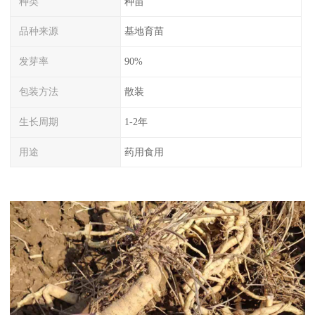
种类
种苗
品种来源
基地育苗
发芽率
90%
包装方法
散装
生长周期
1-2年
用途
药用食用