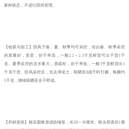
家种状态，不进行田间管理。
【收获与加工】防风于春、夏、秋季均可采挖，但以春、秋季采挖
的质量好，质坚，折干率高，一般2.2～2.5千克鲜货可出干货1千
克。夏季采挖的含水量大，质疏松，折干率低，一般3千克鲜货出1
千克干货。防风采挖后，先去净泥土，晾晒至8成千时打捆，每捆约
1千克，继续晾晒至全干即成。
【药材形状】根呈圆锥形或纺锤形，长20～30厘米。根头部直径1厘