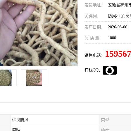
发货地址：
安徽省亳州
关键词：
防风种子,防
发布日期：
2026-08-06
阅 读 量：
1000
15956
销售电话：
在线QQ：
优良防风
类型
原种
纯度