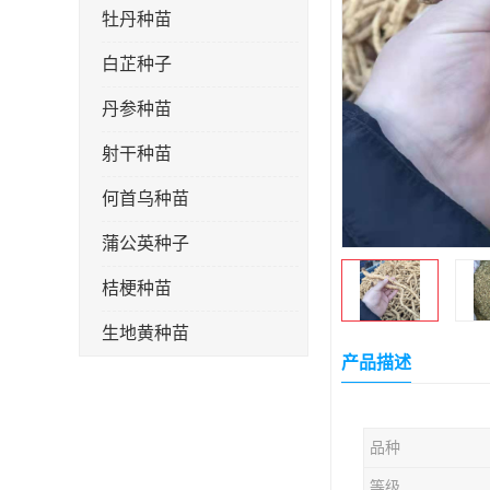
牡丹种苗
白芷种子
丹参种苗
射干种苗
何首乌种苗
蒲公英种子
桔梗种苗
生地黄种苗
产品描述
玄参种苗
紫苑种苗
品种
板蓝根种子
等级