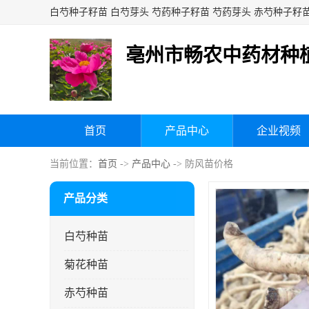
亳州市畅农中药材种
首页
产品中心
企业视频
当前位置：
首页
->
产品中心
-> 防风苗价格
产品分类
白芍种苗
菊花种苗
赤芍种苗