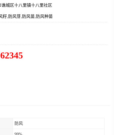
市谯城区十八里镇十八里社区
风籽,防风芽,防风苗,防风种苗
762345
防风
99%