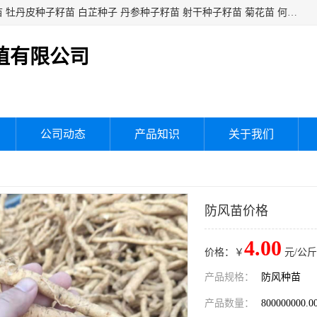
白芍种子籽苗 白芍芽头 芍药种子籽苗 芍药芽头 赤芍种子籽苗 牡丹皮种子籽苗 白芷种子 丹参种子籽苗 射干种子籽苗 菊花苗 何乌苗 蒲公英种子 桔梗种子籽苗 生地黄芽苗 玄参芽苗 元参芽苗 黑参芽苗 紫苑芽 紫菀苗 板蓝根种子 板兰根籽 大青叶种子 大青根种苗 防风种子 夏枯草种子 夏枯球籽 知母种子籽苗 白术种子 白术籽苗 薄荷种子籽苗 红花种子籽油
植有限公司
公司动态
产品知识
关于我们
防风苗价格
4.00
价格：￥
元/公斤
产品规格：
防风种苗
产品数量：
800000000.