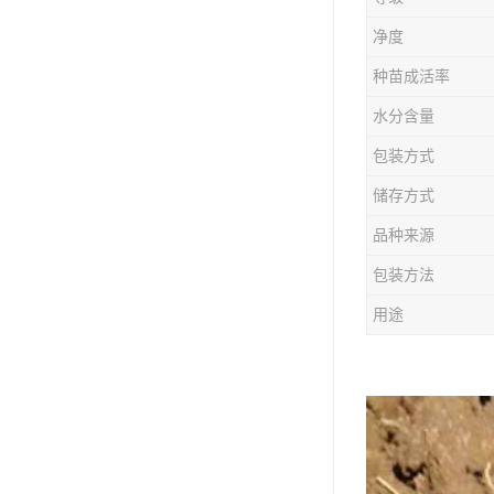
防风种苗
净度
夏枯草种子
种苗成活率
知母种苗
水分含量
包装方式
白术种苗
储存方式
薄荷种苗
品种来源
佩兰种苗
包装方法
用途