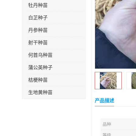
牡丹种苗
白芷种子
丹参种苗
射干种苗
何首乌种苗
蒲公英种子
桔梗种苗
生地黄种苗
产品描述
玄参种苗
紫苑种苗
品种
板蓝根种子
等级