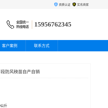
资质认证
实名商家
15956762345
客户案例
联系方式
芽段防风秧苗自产自销
00公斤