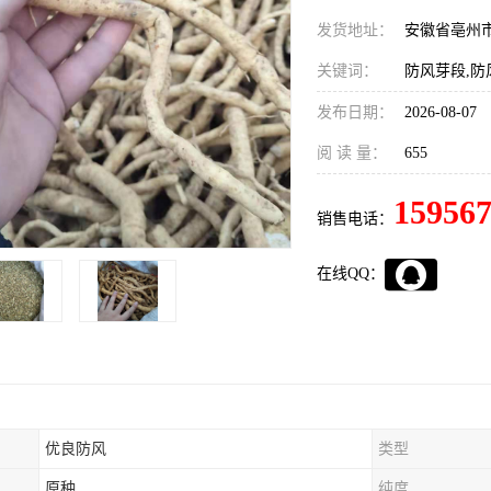
发货地址：
安徽省亳州
关键词：
防风芽段,防
发布日期：
2026-08-07
阅 读 量：
655
15956
销售电话：
在线QQ：
优良防风
类型
原种
纯度