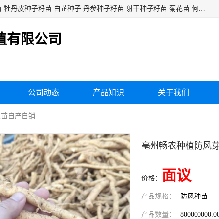
白芍种子籽苗 白芍芽头 芍药种子籽苗 芍药芽头 赤芍种子籽苗 牡丹皮种子籽苗 白芷种子 丹参种子籽苗 射干种子籽苗 菊花苗 何乌苗 蒲公英种子 桔梗种子籽苗 生地黄芽苗 玄参芽苗 元参芽苗 黑参芽苗 紫苑芽 紫菀苗 板蓝根种子 板兰根籽 大青叶种子 大青根种苗 防风种子 夏枯草种子 夏枯球籽 知母种子籽苗 白术种子 白术籽苗 薄荷种子籽苗 红花种子籽油
植有限公司
公司动态
产品知识
关于我们
秧苗自产自销
亳州畅农种植防风
面议
价格：
产品规格：
防风种苗
产品数量：
800000000.