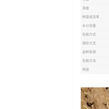
防风种苗
净度
夏枯草种子
种苗成活率
知母种苗
水分含量
包装方式
白术种苗
储存方式
薄荷种苗
品种来源
佩兰种苗
包装方法
用途