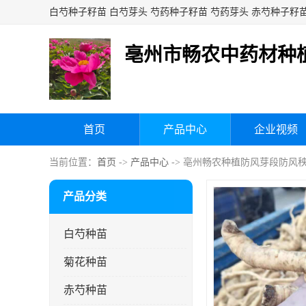
亳州市畅农中药材种
首页
产品中心
企业视频
当前位置：
首页
->
产品中心
-> 亳州畅农种植防风芽段防风
产品分类
白芍种苗
菊花种苗
赤芍种苗