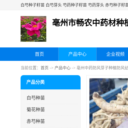
亳州市畅农中药材种
首页
产品中心
企业视频
当前位置：
首页
->
产品中心
-> 亳州中药防风芽子种植防风
产品分类
白芍种苗
菊花种苗
赤芍种苗