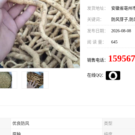
发货地址：
安徽省亳州
关键词：
防风芽子,防
发布日期：
2026-08-08
阅 读 量：
645
15956
销售电话：
在线QQ：
优良防风
类型
原种
纯度