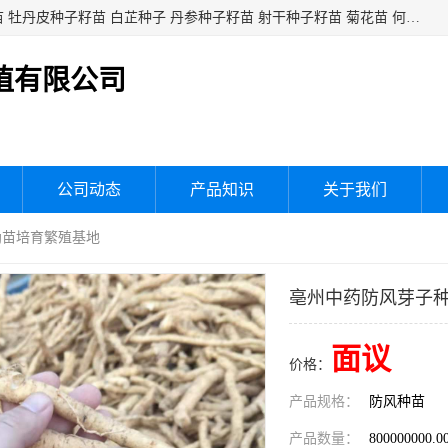
白芍种子籽苗 白芍芽头 芍药种子籽苗 芍药芽头 赤芍种子籽苗 牡丹皮种子籽苗 白芷种子 丹参种子籽苗 射干种子籽苗 菊花苗 何乌苗 蒲公英种子 桔梗种子籽苗 生地黄芽苗 玄参芽苗 元参芽苗 黑参芽苗 紫苑芽 紫菀苗 板蓝根种子 板兰根籽 大青叶种子 大青根种苗 防风种子 夏枯草种子 夏枯球籽 知母种子籽苗 白术种子 白术籽苗 薄荷种子籽苗 红花种子籽油
植有限公司
公司动态
产品知识
关于我们
幼苗培育繁殖基地
亳州中药防风芽子
面议
价格：
产品规格：
防风种苗
产品数量：
800000000.