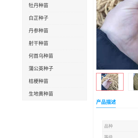
牡丹种苗
白芷种子
丹参种苗
射干种苗
何首乌种苗
蒲公英种子
桔梗种苗
生地黄种苗
产品描述
玄参种苗
紫苑种苗
品种
板蓝根种子
等级