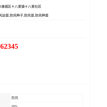
市谯城区十八里镇十八里社区
风幼苗,防风种子,防风苗,防风种苗
762345
防风
99%