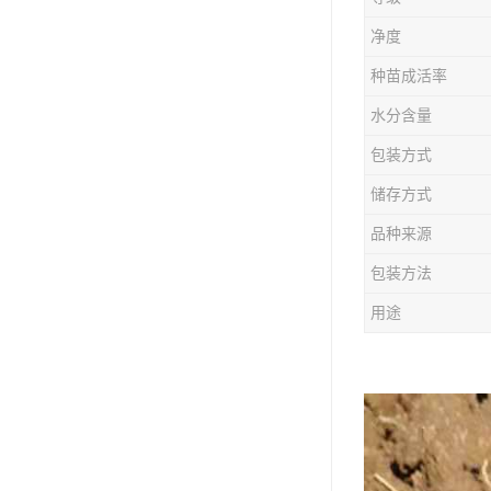
防风种苗
净度
夏枯草种子
种苗成活率
知母种苗
水分含量
包装方式
白术种苗
储存方式
薄荷种苗
品种来源
佩兰种苗
包装方法
用途