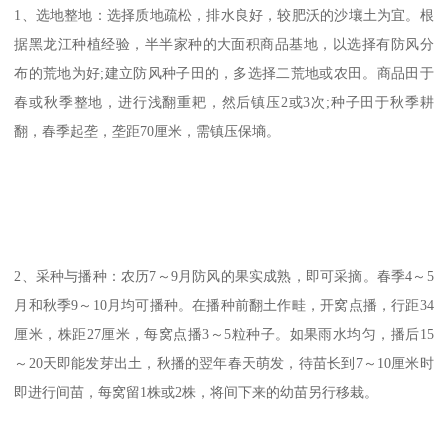
1、选地整地：选择质地疏松，排水良好，较肥沃的沙壤土为宜。根
据黑龙江种植经验，半半家种的大面积商品基地，以选择有防风分
布的荒地为好;建立防风种子田的，多选择二荒地或农田。商品田于
春或秋季整地，进行浅翻重耙，然后镇压2或3次;种子田于秋季耕
翻，春季起垄，垄距70厘米，需镇压保墒。
2、采种与播种：农历7～9月防风的果实成熟，即可采摘。春季4～5
月和秋季9～10月均可播种。在播种前翻土作畦，开窝点播，行距34
厘米，株距27厘米，每窝点播3～5粒种子。如果雨水均匀，播后15
～20天即能发芽出土，秋播的翌年春天萌发，待苗长到7～10厘米时
即进行间苗，每窝留1株或2株，将间下来的幼苗另行移栽。