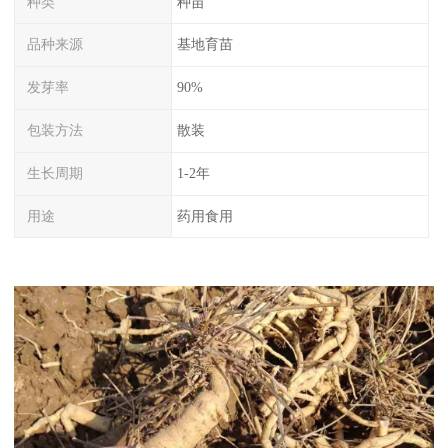
种类
种苗
品种来源
基地育苗
发芽率
90%
包装方法
散装
生长周期
1-2年
用途
药用食用