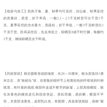
【收获与加工】防风于春、夏、秋季均可采挖，但以春、秋季采挖
的质量好，质坚，折干率高，一般2.2～2.5千克鲜货可出干货1千
克。夏季采挖的含水量大，质疏松，折干率低，一般3千克鲜货出1
千克干货。防风采挖后，先去净泥土，晾晒至8成千时打捆，每捆约
1千克，继续晾晒至全干即成。
【药材形状】根呈圆锥形或纺锤形，长20～30厘米。根头部直径1厘
米左右，具“蚯蚓头”状，在密集的细环节上有黄棕色的纤维状的叶柄
残茎，有叶基的残痕;根部外皮成不整齐的纵皱，上部具细横纹，散
生灰黄色的横状皮孔和疣状突起。质松而脆，易折断，断面不平
坦，木质部淡黄色，皮部乳白色，有裂隙，具放射状线纹，俗称“菊