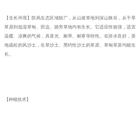
【生长环境】防风生态区域较广，从山坡草地到深山狭谷，从干旱
草原到低湿草甸、田边、路旁草地均有生长。它适应性较强，适宜
温暖、凉爽的气候，具喜光、耐旱、耐寒等特性。在排水良好，质
地疏松的风沙土，生草沙土、黑钙性沙土的草原、草甸草原均能生
长。
【种植技术】