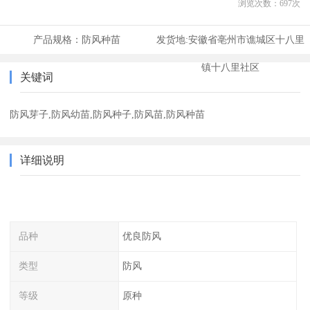
浏览次数：
697
次
产品规格：
防风种苗
发货地:
安徽省亳州市谯城区十八里
镇十八里社区
关键词
防风芽子,防风幼苗,防风种子,防风苗,防风种苗
详细说明
品种
优良防风
类型
防风
等级
原种