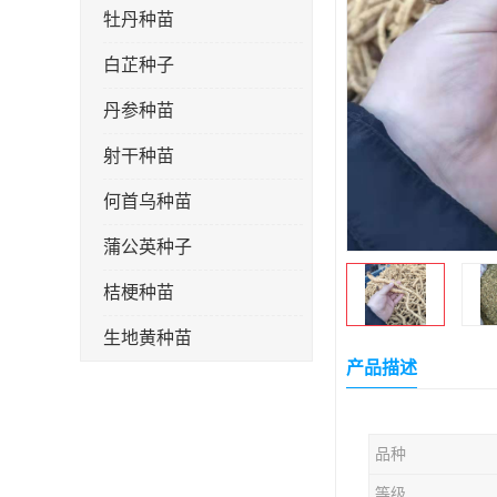
牡丹种苗
白芷种子
丹参种苗
射干种苗
何首乌种苗
蒲公英种子
桔梗种苗
生地黄种苗
产品描述
玄参种苗
紫苑种苗
品种
板蓝根种子
等级