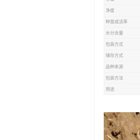
防风种苗
净度
夏枯草种子
种苗成活率
知母种苗
水分含量
包装方式
白术种苗
储存方式
薄荷种苗
品种来源
佩兰种苗
包装方法
用途