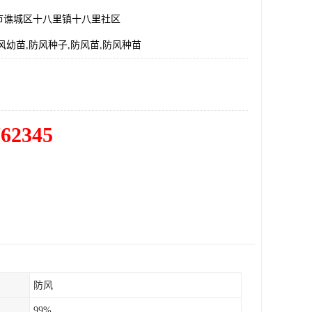
市谯城区十八里镇十八里社区
风幼苗,防风种子,防风苗,防风种苗
762345
防风
99%