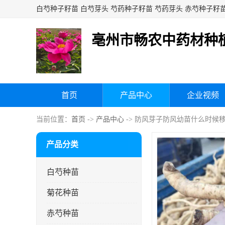
亳州市畅农中药材种
首页
产品中心
企业视频
当前位置：
首页
->
产品中心
-> 防风芽子防风幼苗什么时候
产品分类
白芍种苗
菊花种苗
赤芍种苗