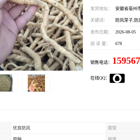
发货地址：
安徽省亳州
关键词：
防风芽子,防
发布日期：
2026-08-05
阅 读 量：
678
15956
销售电话：
在线QQ：
优良防风
类型
原种
纯度