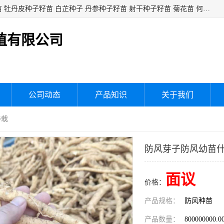
白芍种子籽苗 白芍芽头 芍药种子籽苗 芍药芽头 赤芍种子籽苗 牡丹皮种子籽苗 白芷种子 丹参种子籽苗 射干种子籽苗 菊花苗 何乌苗 蒲公英种子 桔梗种子籽苗 生地黄芽苗 玄参芽苗 元参芽苗 黑参芽苗 紫苑芽 紫菀苗 板蓝根种子 板兰根籽 大青叶种子 大青根种苗 防风种子 夏枯草种子 夏枯球籽 知母种子籽苗 白术种子 白术籽苗 薄荷种子籽苗 红花种子籽油
植有限公司
公司动态
产品知识
关于我们
移栽
防风芽子防风幼苗
面议
价格：
产品规格：
防风种苗
产品数量：
800000000.