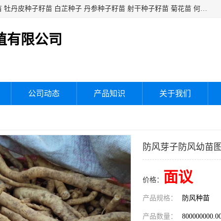
白芍种子籽苗 白芍芽头 芍药种子籽苗 芍药芽头 赤芍种子籽苗 牡丹皮种子籽苗 白芷种子 丹参种子籽苗 射干种子籽苗 菊花苗 何乌苗 蒲公英种子 桔梗种子籽苗 生地黄芽苗 玄参芽苗 元参芽苗 黑参芽苗 紫苑芽 紫菀苗 板蓝根种子 板兰根籽 大青叶种子 大青根种苗 防风种子 夏枯草种子 夏枯球籽 知母种子籽苗 白术种子 白术籽苗 薄荷种子籽苗 红花种子籽油
植有限公司
公司动态
产品知识
关于我们
防风芽子防风幼苗
面议
价格：
产品规格：
防风种苗
产品数量：
800000000.