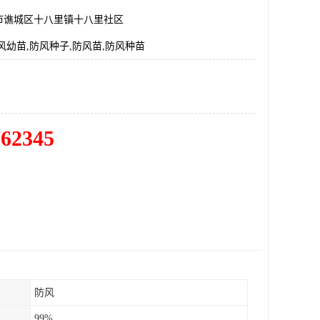
市谯城区十八里镇十八里社区
风幼苗,防风种子,防风苗,防风种苗
762345
防风
99%