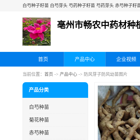
亳州市畅农中药材种
首页
产品中心
企业视频
当前位置：
首页
->
产品中心
-> 防风芽子防风幼苗图片
产品分类
白芍种苗
菊花种苗
赤芍种苗