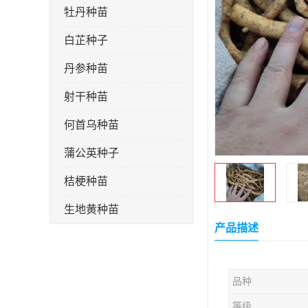
牡丹种苗
白芷种子
丹参种苗
射干种苗
何首乌种苗
蒲公英种子
桔梗种苗
生地黄种苗
产品描述
玄参种苗
紫苑种苗
品种
板蓝根种子
等级