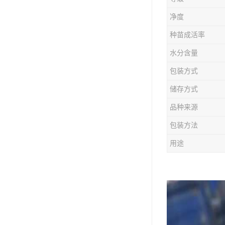
防风种苗
净度
夏枯草种子
种苗成活率
知母种苗
水分含量
包装方式
白术种苗
储存方式
薄荷种苗
品种来源
佩兰种苗
包装方法
用途