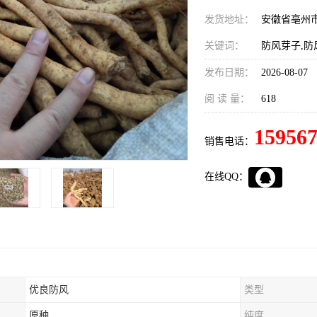
发货地址：
安徽省亳州
关键词：
防风芽子,防
发布日期：
2026-08-07
阅 读 量：
618
15956
销售电话：
在线QQ：
优良防风
类型
原种
纯度