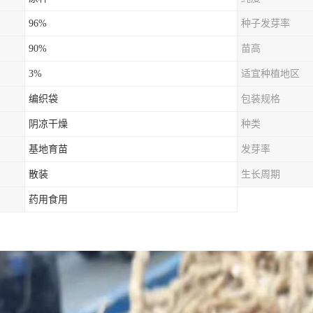
96%
种子发芽率
90%
苗高
3%
适宜种植地区
编织袋
包装规格
阴凉干燥
种类
基地育苗
发芽率
散装
生长周期
药用食用