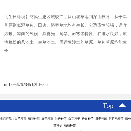
【生长环境】防风生态区域较广，从山坡草地到深山狭谷，从干旱
草原到低湿草甸、田边、路旁草地均有生长。它适应性较强，适宜
温暖、凉爽的气候，具喜光、耐旱、耐寒等特性。在排水良好，质
地疏松的风沙土，生草沙土、黑钙性沙土的草原、草甸草原均能生
长。
m.15956762345.b2b168.com
Top
主营产品：白芍种苗 菊花种苗 赤芍种苗 牡丹种苗 白芷种子 丹参种苗 射干种苗 何首乌种苗 蒲公
英种子 桔梗种苗