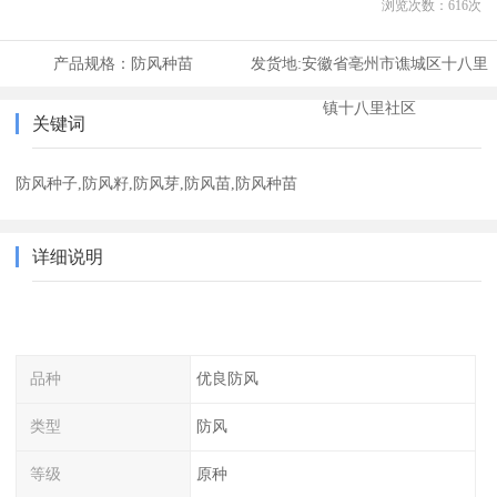
浏览次数：
616
次
产品规格：
防风种苗
发货地:
安徽省亳州市谯城区十八里
镇十八里社区
关键词
防风种子,防风籽,防风芽,防风苗,防风种苗
详细说明
品种
优良防风
类型
防风
等级
原种