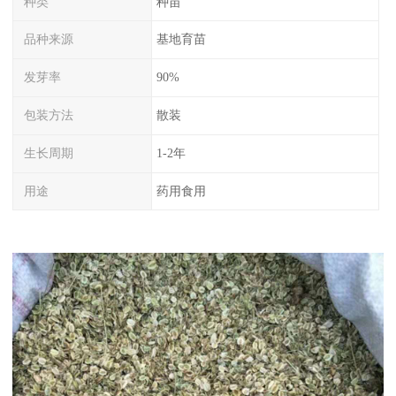
种类
种苗
品种来源
基地育苗
发芽率
90%
包装方法
散装
生长周期
1-2年
用途
药用食用