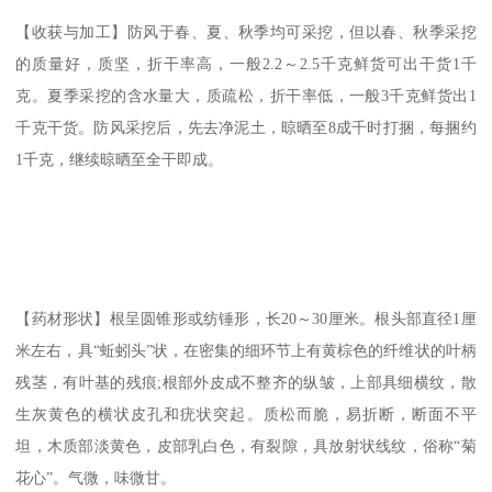
【收获与加工】防风于春、夏、秋季均可采挖，但以春、秋季采挖
的质量好，质坚，折干率高，一般2.2～2.5千克鲜货可出干货1千
克。夏季采挖的含水量大，质疏松，折干率低，一般3千克鲜货出1
千克干货。防风采挖后，先去净泥土，晾晒至8成千时打捆，每捆约
1千克，继续晾晒至全干即成。
【药材形状】根呈圆锥形或纺锤形，长20～30厘米。根头部直径1厘
米左右，具“蚯蚓头”状，在密集的细环节上有黄棕色的纤维状的叶柄
残茎，有叶基的残痕;根部外皮成不整齐的纵皱，上部具细横纹，散
生灰黄色的横状皮孔和疣状突起。质松而脆，易折断，断面不平
坦，木质部淡黄色，皮部乳白色，有裂隙，具放射状线纹，俗称“菊
花心”。气微，味微甘。