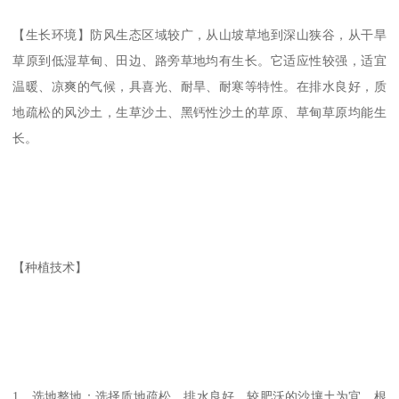
【生长环境】防风生态区域较广，从山坡草地到深山狭谷，从干旱
草原到低湿草甸、田边、路旁草地均有生长。它适应性较强，适宜
温暖、凉爽的气候，具喜光、耐旱、耐寒等特性。在排水良好，质
地疏松的风沙土，生草沙土、黑钙性沙土的草原、草甸草原均能生
长。
【种植技术】
1、选地整地：选择质地疏松，排水良好，较肥沃的沙壤土为宜。根