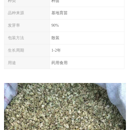
种类
种苗
品种来源
基地育苗
发芽率
90%
包装方法
散装
生长周期
1-2年
用途
药用食用