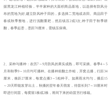
据黑龙江种植经验，半半家种的大面积商品基地，以选择有防风分
布的荒地为好;建立防风种子田的，多选择二荒地或农田。商品田于
春或秋季整地，进行浅翻重耙，然后镇压2或3次;种子田于秋季耕
翻，春季起垄，垄距70厘米，需镇压保墒。
2、采种与播种：农历7～9月防风的果实成熟，即可采摘。春季4～5
月和秋季9～10月均可播种。在播种前翻土作畦，开窝点播，行距34
厘米，株距27厘米，每窝点播3～5粒种子。如果雨水均匀，播后15
～20天即能发芽出土，秋播的翌年春天萌发，待苗长到7～10厘米时
即进行间苗，每窝留1株或2株，将间下来的幼苗另行移栽。