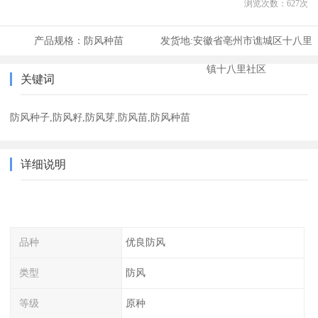
浏览次数：
627
次
产品规格：
防风种苗
发货地:
安徽省亳州市谯城区十八里
镇十八里社区
关键词
防风种子,防风籽,防风芽,防风苗,防风种苗
详细说明
品种
优良防风
类型
防风
等级
原种