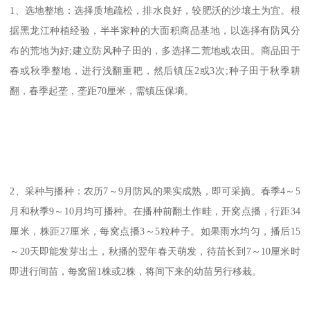
1、选地整地：选择质地疏松，排水良好，较肥沃的沙壤土为宜。根
据黑龙江种植经验，半半家种的大面积商品基地，以选择有防风分
布的荒地为好;建立防风种子田的，多选择二荒地或农田。商品田于
春或秋季整地，进行浅翻重耙，然后镇压2或3次;种子田于秋季耕
翻，春季起垄，垄距70厘米，需镇压保墒。
2、采种与播种：农历7～9月防风的果实成熟，即可采摘。春季4～5
月和秋季9～10月均可播种。在播种前翻土作畦，开窝点播，行距34
厘米，株距27厘米，每窝点播3～5粒种子。如果雨水均匀，播后15
～20天即能发芽出土，秋播的翌年春天萌发，待苗长到7～10厘米时
即进行间苗，每窝留1株或2株，将间下来的幼苗另行移栽。