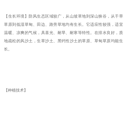
【生长环境】防风生态区域较广，从山坡草地到深山狭谷，从干旱
草原到低湿草甸、田边、路旁草地均有生长。它适应性较强，适宜
温暖、凉爽的气候，具喜光、耐旱、耐寒等特性。在排水良好，质
地疏松的风沙土，生草沙土、黑钙性沙土的草原、草甸草原均能生
长。
【种植技术】