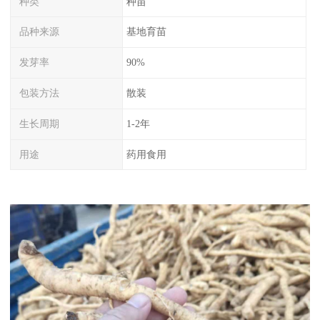
种类
种苗
品种来源
基地育苗
发芽率
90%
包装方法
散装
生长周期
1-2年
用途
药用食用