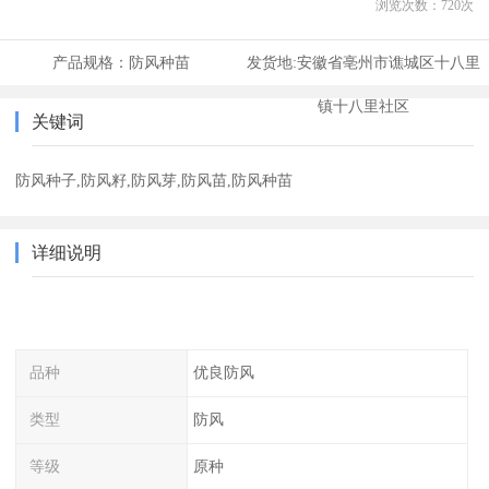
浏览次数：
720
次
产品规格：
防风种苗
发货地:
安徽省亳州市谯城区十八里
镇十八里社区
关键词
防风种子,防风籽,防风芽,防风苗,防风种苗
详细说明
品种
优良防风
类型
防风
等级
原种