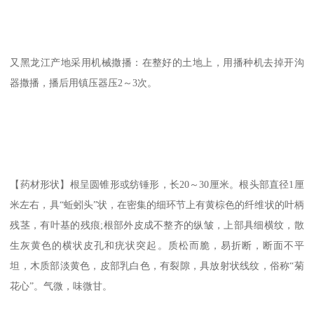
又黑龙江产地采用机械撒播：在整好的土地上，用播种机去掉开沟
器撒播，播后用镇压器压2～3次。
【药材形状】根呈圆锥形或纺锤形，长20～30厘米。根头部直径1厘
米左右，具“蚯蚓头”状，在密集的细环节上有黄棕色的纤维状的叶柄
残茎，有叶基的残痕;根部外皮成不整齐的纵皱，上部具细横纹，散
生灰黄色的横状皮孔和疣状突起。质松而脆，易折断，断面不平
坦，木质部淡黄色，皮部乳白色，有裂隙，具放射状线纹，俗称“菊
花心”。气微，味微甘。