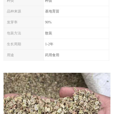
种类
种苗
品种来源
基地育苗
发芽率
90%
包装方法
散装
生长周期
1-2年
用途
药用食用