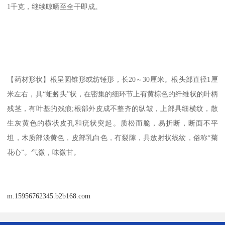
1千克，继续晾晒至全干即成。
【药材形状】根呈圆锥形或纺锤形，长20～30厘米。根头部直径1厘
米左右，具“蚯蚓头”状，在密集的细环节上有黄棕色的纤维状的叶柄
残茎，有叶基的残痕;根部外皮成不整齐的纵皱，上部具细横纹，散
生灰黄色的横状皮孔和疣状突起。质松而脆，易折断，断面不平
坦，木质部淡黄色，皮部乳白色，有裂隙，具放射状线纹，俗称“菊
花心”。气微，味微甘。
m.15956762345.b2b168.com