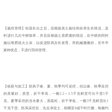
【栽培管理】幼苗长出之后，应根据表土板结和杂草生长情况，及
时进行几次中耕除草，并且应根据土质肥瘦的情况，在中耕的同时
施以堆肥或火土灰，以促进防风生长发育。而机械撒播的，呈半半
家种状态，不进行田间管理。
【收获与加工】防风于春、夏、秋季均可采挖，但以春、秋季采挖
的质量好，质坚，折干率高，一般2.2～2.5千克鲜货可出干货1千
克。夏季采挖的含水量大，质疏松，折干率低，一般3千克鲜货出1
千克干货。防风采挖后，先去净泥土，晾晒至8成千时打捆，每捆约