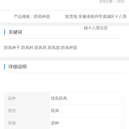
浏览次数：
540
次
产品规格：
防风种苗
发货地:
安徽省亳州市谯城区十八里
镇十八里社区
关键词
防风种子,防风籽,防风芽,防风苗,防风种苗
详细说明
品种
优良防风
类型
防风
等级
原种