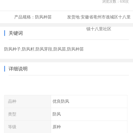
浏览次数：
630
次
产品规格：
防风种苗
发货地:
安徽省亳州市谯城区十八里
镇十八里社区
关键词
防风种子,防风籽,防风芽段,防风苗,防风种苗
详细说明
品种
优良防风
类型
防风
等级
原种