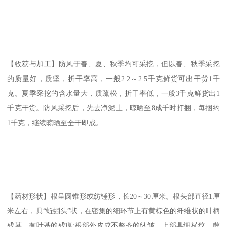
【收获与加工】防风于春、夏、秋季均可采挖，但以春、秋季采挖
的质量好，质坚，折干率高，一般2.2～2.5千克鲜货可出干货1千
克。夏季采挖的含水量大，质疏松，折干率低，一般3千克鲜货出1
千克干货。防风采挖后，先去净泥土，晾晒至8成千时打捆，每捆约
1千克，继续晾晒至全干即成。
【药材形状】根呈圆锥形或纺锤形，长20～30厘米。根头部直径1厘
米左右，具“蚯蚓头”状，在密集的细环节上有黄棕色的纤维状的叶柄
残茎，有叶基的残痕;根部外皮成不整齐的纵皱，上部具细横纹，散