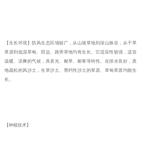
【生长环境】防风生态区域较广，从山坡草地到深山狭谷，从干旱
草原到低湿草甸、田边、路旁草地均有生长。它适应性较强，适宜
温暖、凉爽的气候，具喜光、耐旱、耐寒等特性。在排水良好，质
地疏松的风沙土，生草沙土、黑钙性沙土的草原、草甸草原均能生
长。
【种植技术】