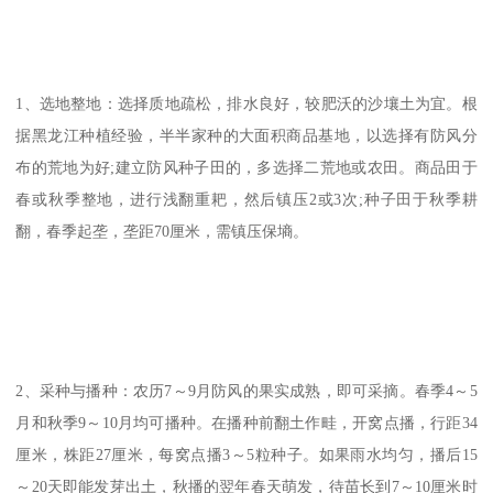
1、选地整地：选择质地疏松，排水良好，较肥沃的沙壤土为宜。根
据黑龙江种植经验，半半家种的大面积商品基地，以选择有防风分
布的荒地为好;建立防风种子田的，多选择二荒地或农田。商品田于
春或秋季整地，进行浅翻重耙，然后镇压2或3次;种子田于秋季耕
翻，春季起垄，垄距70厘米，需镇压保墒。
2、采种与播种：农历7～9月防风的果实成熟，即可采摘。春季4～5
月和秋季9～10月均可播种。在播种前翻土作畦，开窝点播，行距34
厘米，株距27厘米，每窝点播3～5粒种子。如果雨水均匀，播后15
～20天即能发芽出土，秋播的翌年春天萌发，待苗长到7～10厘米时