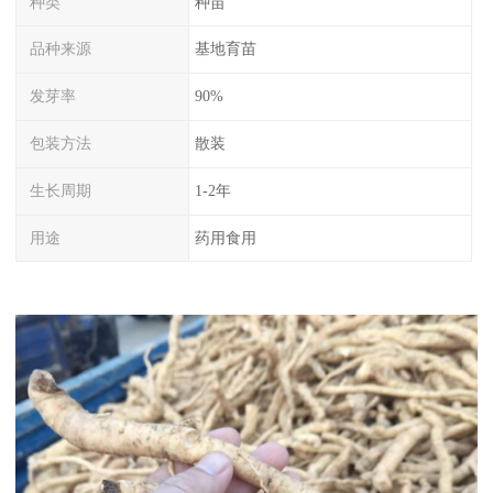
种类
种苗
品种来源
基地育苗
发芽率
90%
包装方法
散装
生长周期
1-2年
用途
药用食用